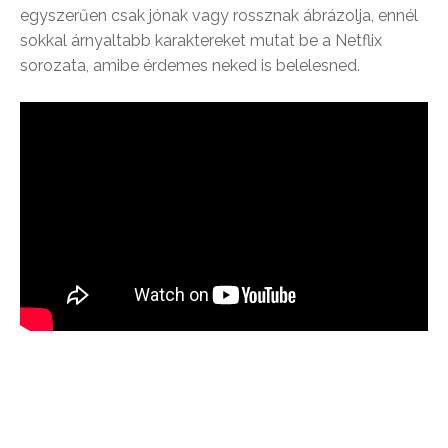
egyszerűen csak jónak vagy rossznak ábrázolja, ennél
sokkal árnyaltabb karaktereket mutat be a Netflix
sorozata, amibe érdemes neked is belelesned.