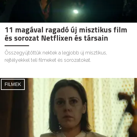
11 magával ragadó új misztikus film
és sorozat Netflixen és társain
Összegyűjtöttük nektek a legjobb új misztikus,
rejtélyekkel teli filmeket és sorozatokat.
FILMEK