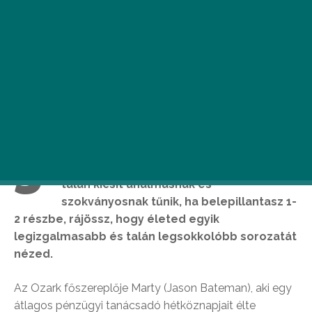
J
úlius végén dobta piacra a Netflix az
Ozark nevű sorozatát, mely első blikkre
talán kicsit unalmasnak és
szokványosnak tűnik, ha belepillantasz 1-
2 részbe, rájössz, hogy életed egyik
legizgalmasabb és talán legsokkolóbb sorozatát
nézed.
Az Ozark főszereplője Marty (Jason Bateman), aki egy
átlagos pénzügyi tanácsadó hétköznapjait élte