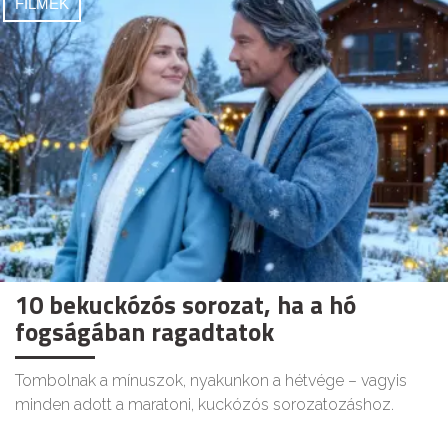
FILMEK
10 bekuckózós sorozat, ha a hó
fogságában ragadtatok
Tombolnak a mínuszok, nyakunkon a hétvége – vagyis
minden adott a maratoni, kuckózós sorozatozáshoz.