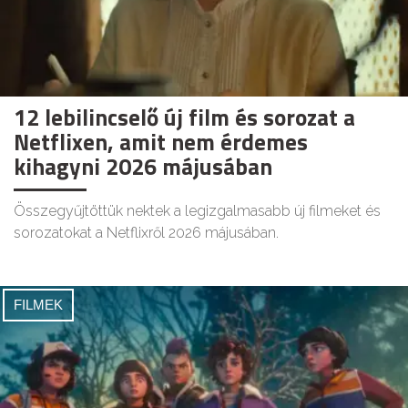
12 lebilincselő új film és sorozat a
Netflixen, amit nem érdemes
kihagyni 2026 májusában
Összegyűjtöttük nektek a legizgalmasabb új filmeket és
sorozatokat a Netflixről 2026 májusában.
FILMEK