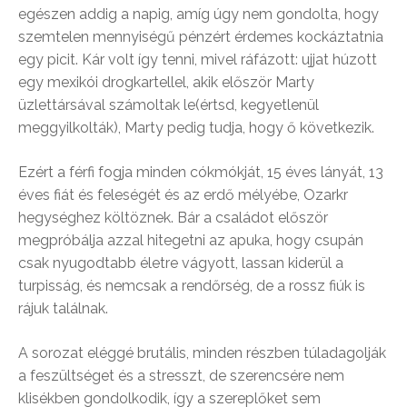
egészen addig a napig, amíg úgy nem gondolta, hogy
szemtelen mennyiségű pénzért érdemes kockáztatnia
egy picit. Kár volt így tenni, mivel ráfázott: ujjat húzott
egy mexikói drogkartellel, akik először Marty
üzlettársával számoltak le(értsd, kegyetlenül
meggyilkolták), Marty pedig tudja, hogy ő következik.
Ezért a férfi fogja minden cókmókját, 15 éves lányát, 13
éves fiát és feleségét és az erdő mélyébe, Ozarkr
hegységhez költöznek. Bár a családot először
megpróbálja azzal hitegetni az apuka, hogy csupán
csak nyugodtabb életre vágyott, lassan kiderül a
turpisság, és nemcsak a rendőrség, de a rossz fiúk is
rájuk találnak.
A sorozat eléggé brutális, minden részben túladagolják
a feszültséget és a stresszt, de szerencsére nem
klisékben gondolkodik, így a szereplőket sem