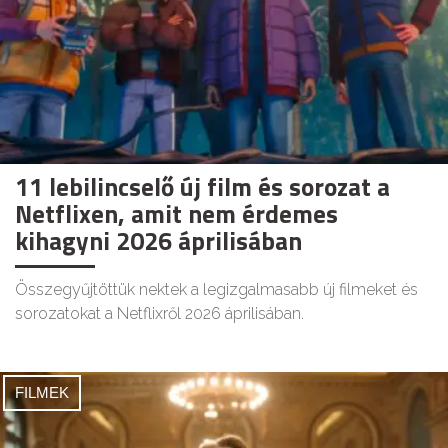
11 lebilincselő új film és sorozat a
Netflixen, amit nem érdemes
kihagyni 2026 áprilisában
Összegyűjtöttük nektek a legizgalmasabb új filmeket és
sorozatokat a Netflixről 2026 áprilisában.
FILMEK