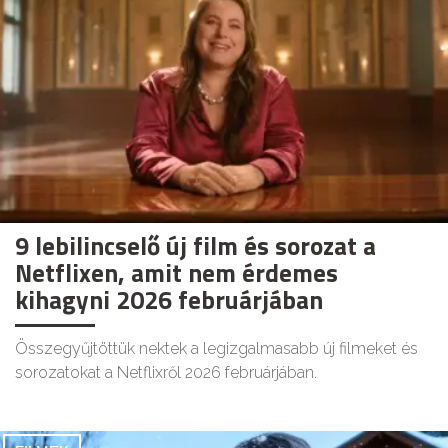
9 lebilincselő új film és sorozat a
Netflixen, amit nem érdemes
kihagyni 2026 februárjában
Összegyűjtöttük nektek a legizgalmasabb új filmeket és
sorozatokat a Netflixről 2026 februárjában.