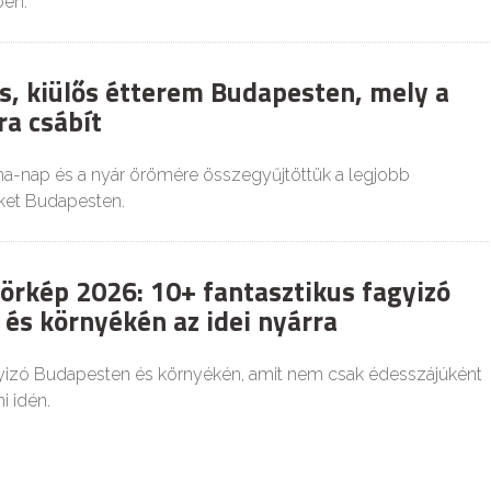
en.
s, kiülős étterem Budapesten, mely a
ra csábít
-nap és a nyár örömére összegyűjtöttük a legjobb
eket Budapesten.
örkép 2026: 10+ fantasztikus fagyizó
és környékén az idei nyárra
gyizó Budapesten és környékén, amit nem csak édesszájúként
i idén.