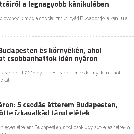
tcáiról a legnagyobb kánikulában
elevenedik meg a szocializmus nyári Budapestje, a kánikula
Budapesten és környékén, ahol
t csobbanhattok idén nyáron
b strandokat 2026 nyarán Budapesten és környékén, ahol
okat.
éron: 5 csodás étterem Budapesten,
tte ízkavalkád tárul elétek
lönleges étterem Budapesten, ahol csak úgy sütkérezhettek a