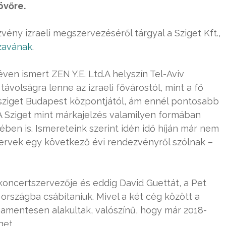
övőre.
vény izraeli megszervezéséről tárgyal a Sziget Kft.,
zavának
.
ven ismert ZEN Y.E. Ltd.A helyszín Tel-Aviv
ávolságra lenne az izraeli fővárostól, mint a fő
-sziget Budapest központjától, ám ennél pontosabb
A Sziget mint márkajelzés valamilyen formában
ében is. Ismereteink szerint idén idő híján már nem
 tervek egy következő évi rendezvényről szólnak –
oncertszervezője és eddig David Guettát, a Pet
 országba csábítaniuk. Mivel a két cég között a
amentesen alakultak, valószínű, hogy már 2018-
get.