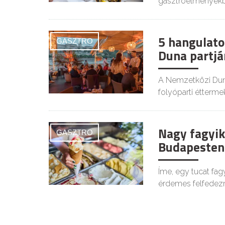
gasztroélményekb
5 hangulato
GASZTRO
Duna partjá
A Nemzetközi Duna
folyóparti étterm
Nagy fagyik
GASZTRO
Budapesten 
Íme, egy tucat fa
érdemes felfedezn