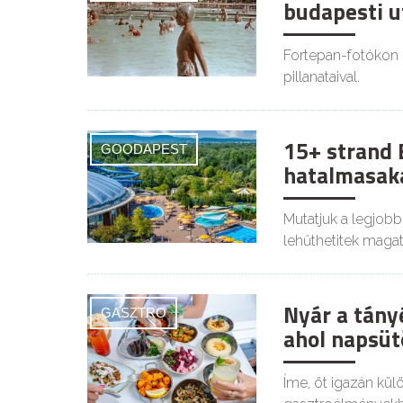
budapesti u
Fortepan-fotókon 
pillanataival.
15+ strand 
GOODAPEST
hatalmasaka
Mutatjuk a legjob
lehűthetitek magat
Nyár a tány
GASZTRO
ahol napsütö
Íme, öt igazán kü