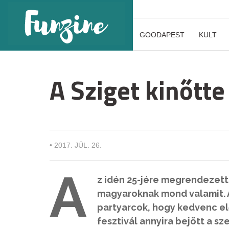
GOODAPEST
KULT
A Sziget kinőtt
•
2017. JÚL. 26.
A
z idén 25-jére megrendezett
magyaroknak mond valamit. A
partyarcok, hogy kedvenc el
fesztivál annyira bejött a s