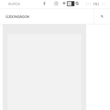
EN
HU
SL
BURDA
ÚJDONSÁGOK