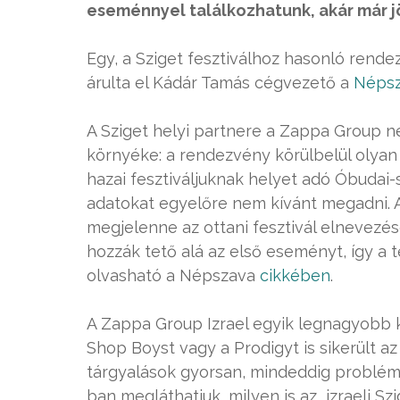
eseménnyel találkozhatunk, akár már j
Egy, a Sziget fesztiválhoz hasonló rendez
árulta el Kádár Tamás cégvezető a
Néps
A Sziget helyi partnere a Zappa Group né
környéke: a rendezvény körülbelül olyan t
hazai fesztiváljuknak helyet adó Óbudai
adatokat egyelőre nem kívánt megadni. 
megjelenne az ottani fesztivál elnevezés
hozzák tető alá az első eseményt, így a
olvasható a Népszava
cikkében
.
A Zappa Group Izrael egyik legnagyobb k
Shop Boyst vagy a Prodigyt is sikerült az
tárgyalások gyorsan, mindeddig problém
ban megláthatjuk, milyen is az izraeli Szi