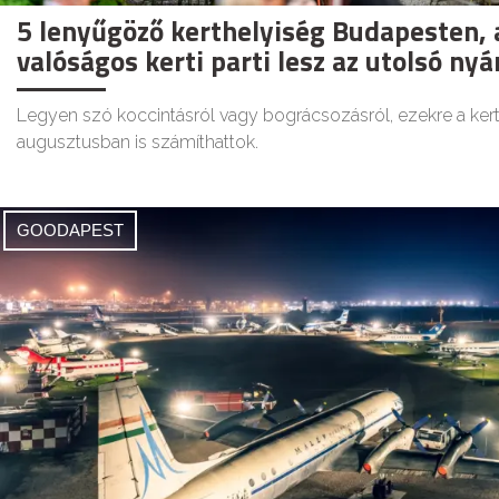
5 lenyűgöző kerthelyiség Budapesten, 
valóságos kerti parti lesz az utolsó nyá
Legyen szó koccintásról vagy bográcsozásról, ezekre a ker
augusztusban is számíthattok.
GOODAPEST