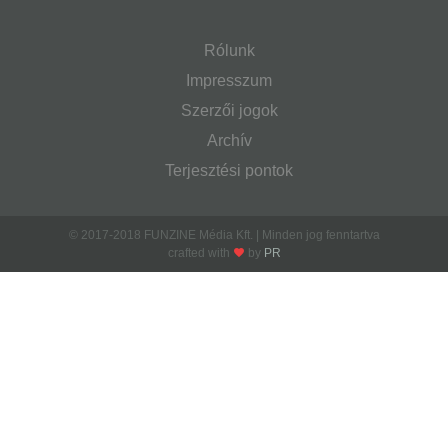
Rólunk
Impresszum
Szerzői jogok
Archív
Terjesztési pontok
© 2017-2018 FUNZINE Média Kft. | Minden jog fenntartva
crafted with
by
PR