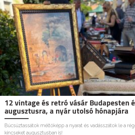
12 vintage és retró vásár Budapesten 
augusztusra, a nyár utolsó hónapjára
Búcsúztassátok méltóképp a nyarat és vadásszátok le a régó
kincseket augusztusban is!