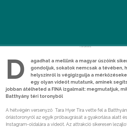
D
agadhat a mellünk a magyar úszóink siker
gondoljuk, sokatok nemcsak a tévében, 
helyszínről is végigizgulja a mérkőzések
egy olyan videót mutatunk, aminek segí
jobban átélheted a FINA izgalmait: megmutatjuk, mi
Batthyány téri toronyból
A hétvégén versenyző Tara Hyer Tira vette fel a Batthyány
óriástoronyról az egyik próbaugrását a gyakorlása alatt és 
Instagram-oldalára a videót. Az attrakció sikeresen lezaj