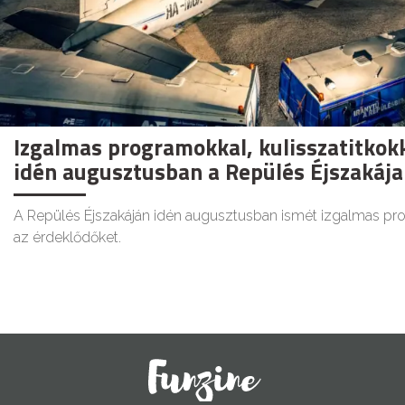
Izgalmas programokkal, kulisszatitkokk
idén augusztusban a Repülés Éjszakája
A Repülés Éjszakáján idén augusztusban ismét izgalmas pro
az érdeklődőket.