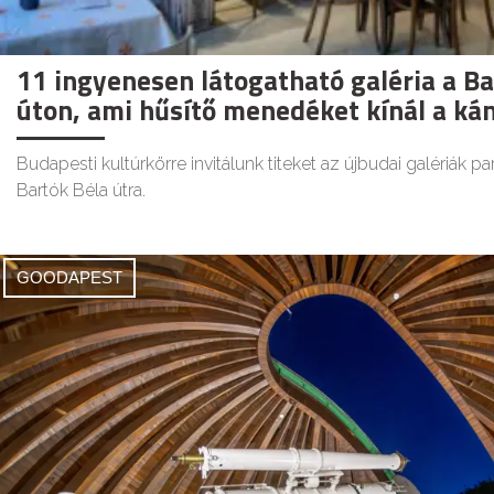
11 ingyenesen látogatható galéria a Ba
úton, ami hűsítő menedéket kínál a ká
Budapesti kultúrkörre invitálunk titeket az újbudai galériák 
Bartók Béla útra.
GOODAPEST