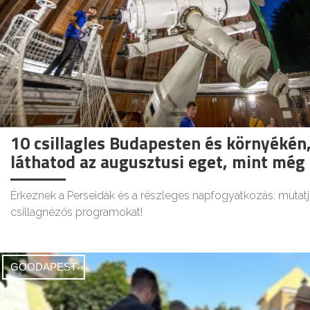
10 csillagles Budapesten és környékén,
láthatod az augusztusi eget, mint még
Érkeznek a Perseidák és a részleges napfogyatkozás: mutatj
csillagnézős programokat!
GOODAPEST