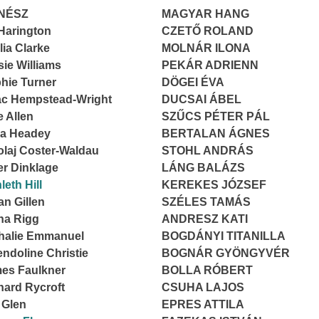
ÍNÉSZ
MAGYAR HANG
 Harington
CZETŐ ROLAND
lia Clarke
MOLNÁR ILONA
sie Williams
PEKÁR ADRIENN
hie Turner
DÖGEI ÉVA
ac Hempstead-Wright
DUCSAI ÁBEL
e Allen
SZŰCS PÉTER PÁL
a Headey
BERTALAN ÁGNES
olaj Coster-Waldau
STOHL ANDRÁS
er Dinklage
LÁNG BALÁZS
leth Hill
KEREKES JÓZSEF
an Gillen
SZÉLES TAMÁS
na Rigg
ANDRESZ KATI
halie Emmanuel
BOGDÁNYI TITANILLA
ndoline Christie
BOGNÁR GYÖNGYVÉR
es Faulkner
BOLLA RÓBERT
hard Rycroft
CSUHA LAJOS
n Glen
EPRES ATTILA