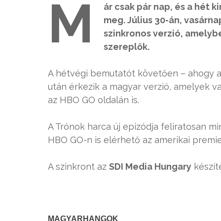
M
ár csak pár nap, és a hét 
meg. Július 30-án, vasárna
szinkronos verzió, amelyb
szereplők.
A hétvégi bemutatót követően – ahogy az 
után érkezik a magyar verzió, amelyek v
az HBO GO oldalán is.
A Trónok harca új epizódja feliratosan m
HBO GO-n is elérhető az amerikai premie
A szinkront az
SDI Media Hungary
készíte
MAGYARHANGOK