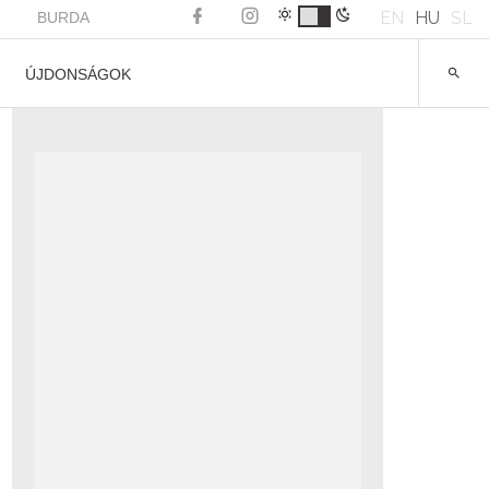
EN
HU
SL
BURDA
ÚJDONSÁGOK