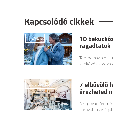
Kapcsolódó cikkek
10 bekuckóz
FILMEK
ragadtatok
Tombolnak a mínus
kuckózós sorozat
7 elbűvölő 
GOODAPEST
érezheted m
Az új évad örömér
sorozatunk világá