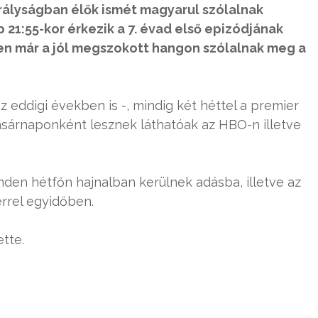
királyságban élők ismét magyarul szólalnak
p 21:55-kor érkezik a 7. évad első epizódjának
en már a jól megszokott hangon szólalnak meg a
eddigi években is -, mindig két héttel a premier
asárnaponként lesznek láthatóak az HBO-n illetve
inden hétfőn hajnalban kerülnek adásba, illetve az
rrel egyidőben.
tte.