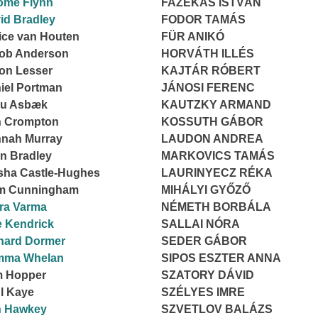
ome Flynn
FAZEKAS ISTVÁN
id Bradley
FODOR TAMÁS
ice van Houten
FÜR ANIKÓ
ob Anderson
HORVÁTH ILLÉS
on Lesser
KAJTÁR RÓBERT
iel Portman
JÁNOSI FERENC
ou Asbæk
KAUTZKY ARMAND
 Crompton
KOSSUTH GÁBOR
nah Murray
LAUDON ANDREA
n Bradley
MARKOVICS TAMÁS
sha Castle-Hughes
LAURINYECZ RÉKA
m Cunningham
MIHÁLYI GYŐZŐ
ira Varma
NÉMETH BORBÁLA
ie Kendrick
SALLAI NÓRA
hard Dormer
SEDER GÁBOR
mma Whelan
SIPOS ESZTER ANNA
 Hopper
SZATORY DÁVID
l Kaye
SZÉLYES IMRE
 Hawkey
SZVETLOV BALÁZS