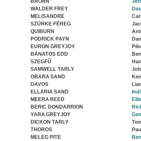
BRONN
Jer
WALDER FREY
Dav
MELISANDRE
Car
SZÜRKE FÉREG
Jac
QUIBURN
Ant
PODRICK PAYN
Dan
EURON GREYJOY
Pil
BÁNATOS EDD
Ben
SZEGFŰ
Han
SAMWELL TARLY
Joh
OBARA SAND
Kei
DAVOS
Lia
ELLARIA SAND
Ind
MEERA REED
Ell
BERIC DONDARRION
Ric
YARA GREYJOY
Ge
DICKON TARLY
Tom
THOROS
Pau
MELEG PITE
Ben