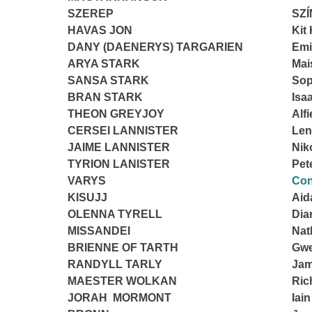
SZEREP
SZ
HAVAS JON
Kit
DANY (DAENERYS) TARGARIEN
Emi
ARYA STARK
Mai
SANSA STARK
Sop
BRAN STARK
Isa
THEON GREYJOY
Alfi
CERSEI LANNISTER
Len
JAIME LANNISTER
Nik
TYRION LANISTER
Pet
VARYS
Con
KISUJJ
Aid
OLENNA TYRELL
Dia
MISSANDEI
Nat
BRIENNE OF TARTH
Gwe
RANDYLL TARLY
Jam
MAESTER WOLKAN
Ric
JORAH MORMONT
Iai