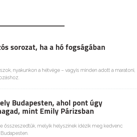
ós sorozat, ha a hó fogságában
zok, nyakunkon a hétvége – vagyis minden adott a maratoni,
ozáshoz.
hely Budapesten, ahol pont úgy
agad, mint Emily Párizsban
e összeszedtük, melyik helyszínek idézik meg kedvenc
t Budapesten.