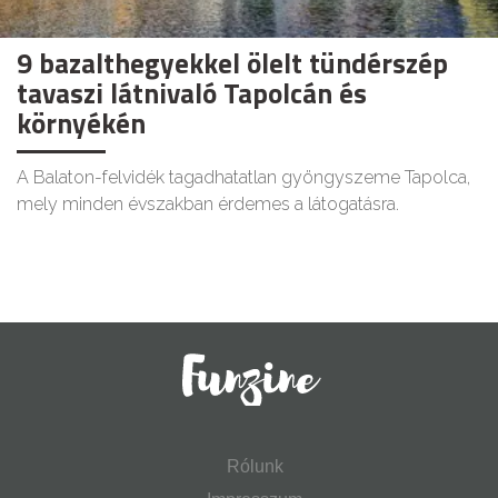
9 bazalthegyekkel ölelt tündérszép
tavaszi látnivaló Tapolcán és
környékén
A Balaton-felvidék tagadhatatlan gyöngyszeme Tapolca,
mely minden évszakban érdemes a látogatásra.
Rólunk