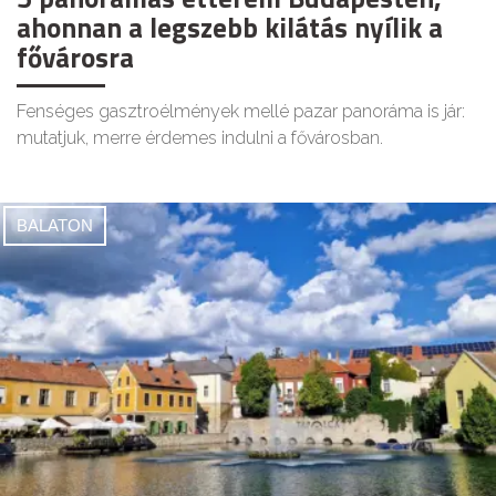
ahonnan a legszebb kilátás nyílik a
fővárosra
Fenséges gasztroélmények mellé pazar panoráma is jár:
mutatjuk, merre érdemes indulni a fővárosban.
BALATON