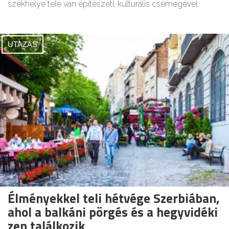
székhelye tele van építészeti, kulturális csemegével.
UTAZÁS
Élményekkel teli hétvége Szerbiában,
ahol a balkáni pörgés és a hegyvidéki
zen találkozik