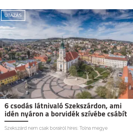
UTAZÁS
6 csodás látnivaló Szekszárdon, ami
idén nyáron a borvidék szívébe csábít
Szekszárd nem csak borairól híres: Tolna megye