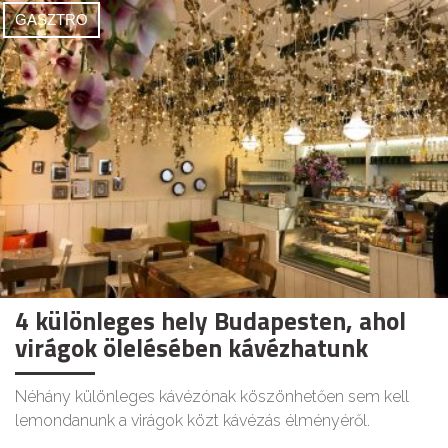
GASZTRO
4 különleges hely Budapesten, ahol
virágok ölelésében kávézhatunk
Néhány különleges kávézónak köszönhetően sem kell
lemondanunk a virágok közt kávézás élményéről.