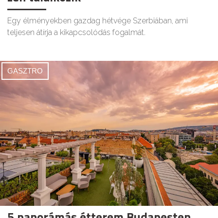
Egy élményekben gazdag hétvége Szerbiában, ami
teljesen átírja a kikapcsolódás fogalmát.
GASZTRO
5 panorámás étterem Budapesten,