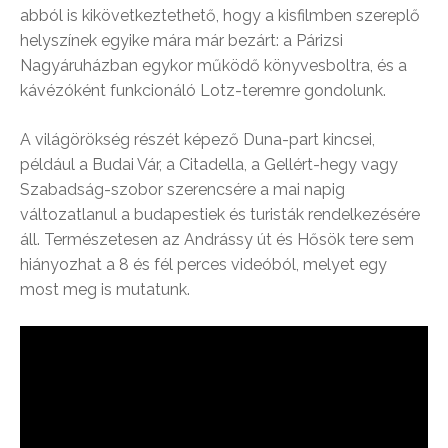
abból is kikövetkeztethető, hogy a kisfilmben szereplő
helyszínek egyike mára már bezárt: a Párizsi
Nagyáruházban egykor működő könyvesboltra, és a
kávézóként funkcionáló Lotz-teremre gondolunk.
A világörökség részét képező Duna-part kincsei,
például a Budai Vár, a Citadella, a Gellért-hegy vagy
Szabadság-szobor szerencsére a mai napig
változatlanul a budapestiek és turisták rendelkezésére
áll. Természetesen az Andrássy út és Hősök tere sem
hiányozhat a 8 és fél perces videóból, melyet egy
most meg is mutatunk.