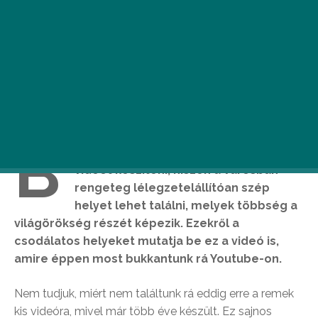
B
udapestről nem nehéz gyönyörű
videót készíteni, hiszen a városban
rengeteg lélegzetelállítóan szép
helyet lehet találni, melyek többség a
világörökség részét képezik. Ezekről a
csodálatos helyeket mutatja be ez a videó is,
amire éppen most bukkantunk rá Youtube-on.
Nem tudjuk, miért nem találtunk rá eddig erre a remek
kis videóra, mivel már több éve készült. Ez sajnos