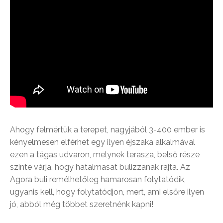
Ahogy felmértük a terepet, nagyjából 3-400 ember is
kényelmesen elférhet egy ilyen éjszaka alkalmával
ezen a tágas udvaron, melynek terasza, belső része
szinte várja, hogy hatalmasat bulizzanak rajta. Az
Agora buli remélhetőleg hamarosan folytatódik,
ugyanis kell, hogy folytatódjon, mert, ami elsőre ilyen
jó, abból még többet szeretnénk kapni!