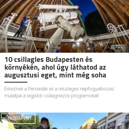
10 csillagles Budapesten és
környékén, ahol úgy láthatod az
augusztusi eget, mint még soha
Érkeznek a Perseidák és a részleges napfogyatkozás:
mutatjuk a legjobb csillagnézős programokat!
GOODAPEST