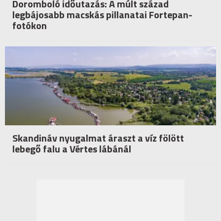
Doromboló időutazás: A múlt század
legbájosabb macskás pillanatai Fortepan-
fotókon
Skandináv nyugalmat áraszt a víz fölött
lebegő falu a Vértes lábánál