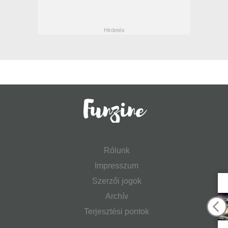
Rólunk
Impresszum
Szerzői jogok
Archív
Terjesztési pontok