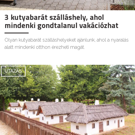
3 kutyabarát szálláshely, ahol
mindenki gondtalanul vakációzhat
Olyan kutyabarát szálláshelyeket ajánlunk, ahol a nyaralás
alatt mindenki otthon érezheti magát.
UTAZÁS