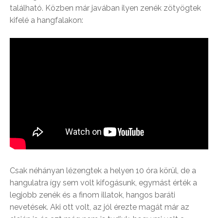
található. Közben már javában ilyen zenék zötyögtek
kifelé a hangfalakon:
Csak néhányan lézengtek a helyen 10 óra körül, de a
hangulatra így sem volt kifogásunk, egymást érték a
legjobb zenék és a finom illatok, hangos baráti
nevetések. Aki ott volt, az jól érezte magát már az