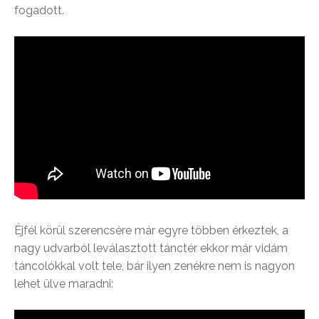
fogadott.
Éjfél körül szerencsére már egyre többen érkeztek, a
nagy udvarból leválasztott tánctér ekkor már vidám
táncolókkal volt tele, bár ilyen zenékre nem is nagyon
lehet ülve maradni: