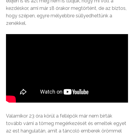
elején is és azt még nem is tudjuk, hogy mi volt a
kezdéskor, ami már 18 órakor megtörtént, de az biztos,
hogy szépen, egyre mélyebbre süllyedhettünk a
zenékkel.
Valamikor 23 óra körül a fellépők már nem bírták
tovább várni a tömeg megérkezését és emeltek egyet
az est hangulatán, amit a táncoló emberek örömmel