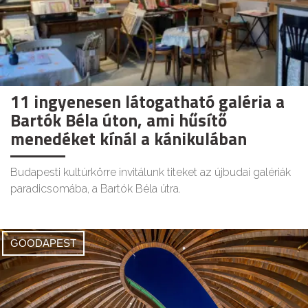
11 ingyenesen látogatható galéria a
Bartók Béla úton, ami hűsítő
menedéket kínál a kánikulában
Budapesti kultúrkörre invitálunk titeket az újbudai galériák
paradicsomába, a Bartók Béla útra.
GOODAPEST