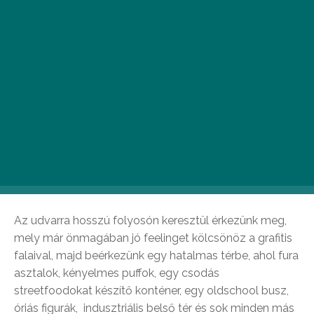
Az udvarnak van valami különleges hangulata, ami
kellemes underground érzést kölcsönzött az itt
eltöltött estéknek. A Food Truck Udvar bulija Agora
néven mutatkozott be a nagyközönségnek, ahol Peter
Bernath, Viktro Udvari, Nupar, Robert Dobak, Jozsa /
Rosco és Dean Scale álltak a pult mögött, hogy a
hamburgerek, pulledporkok, wrapok illata által
belengett térbe beletódítsák a basszusok hangját,
melyek olykor ütemesen, olykor kényelmes tempóban
érkeztek meg a hallójáratainkba.
Az udvarra hosszú folyosón keresztül érkezünk meg,
mely már önmagában jó feelinget kölcsönöz a grafitis
falaival, majd beérkezünk egy hatalmas térbe, ahol fura
asztalok, kényelmes puffok, egy csodás
streetfoodokat készítő konténer, egy oldschool busz,
óriás figurák, indusztriális belső tér és sok minden más