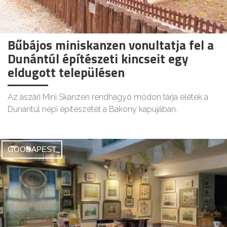
Bűbájos miniskanzen vonultatja fel a
Dunántúl építészeti kincseit egy
eldugott településen
Az ászári Mini Skanzen rendhagyó módon tárja elétek a
Dunántúl népi építészetét a Bakony kapujában.
GOODAPEST