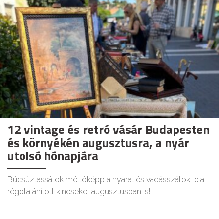
12 vintage és retró vásár Budapesten
és környékén augusztusra, a nyár
utolsó hónapjára
Búcsúztassátok méltóképp a nyarat és vadásszátok le a
régóta áhított kincseket augusztusban is!