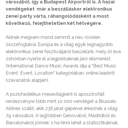
városából, így a Budapest Airportról is. A hazai
vendégeket már a beszálláskor elektronikus
zenei party várta, ráhangolódásként a most
következő, felejthetetlen két hétvégére.
Akinek mégsem mond semmit a név, röviden
összefoglalva: Európa és a világ egyik legnagyobb
elektronikus zenei fesztiváljáról beszélünk, mely öt éve
zsinórban nyerte el a legjobbaknak járó elismerést
(International Dance Music Awards díja a “Best Music
Event Event, Location” kategóriában, online leadott
szavazatok alapján).
A pszichedelikus mesevilágként is aposztrofált
rendezvényre több mint 10 000 vendéget a Brussels
Airlines szállít, akik 236 járat gépeivel érkeznek a világ
79 városából. A legtöbben Genovából, Madridból és
Barcelonából jönnek; s ha hinni lehet a statisztikáknak,