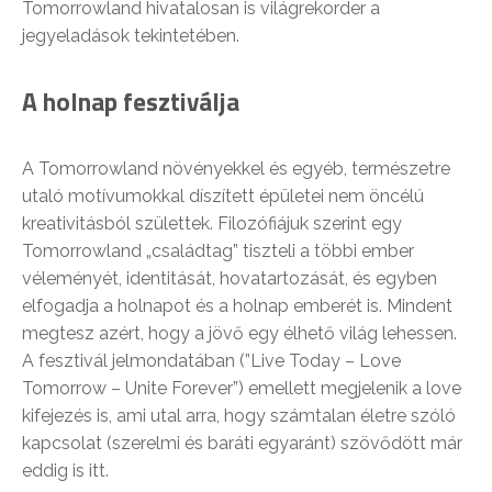
Tomorrowland hivatalosan is világrekorder a
jegyeladások tekintetében.
A holnap fesztiválja
A Tomorrowland növényekkel és egyéb, természetre
utaló motívumokkal díszített épületei nem öncélú
kreativitásból születtek. Filozófiájuk szerint egy
Tomorrowland „családtag” tiszteli a többi ember
véleményét, identitását, hovatartozását, és egyben
elfogadja a holnapot és a holnap emberét is. Mindent
megtesz azért, hogy a jövő egy élhető világ lehessen.
A fesztivál jelmondatában (”Live Today – Love
Tomorrow – Unite Forever”) emellett megjelenik a love
kifejezés is, ami utal arra, hogy számtalan életre szóló
kapcsolat (szerelmi és baráti egyaránt) szövődött már
eddig is itt.