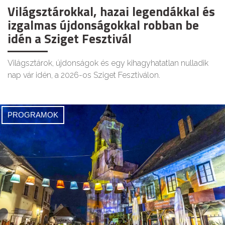
Világsztárokkal, hazai legendákkal és
izgalmas újdonságokkal robban be
idén a Sziget Fesztivál
Világsztárok, újdonságok és egy kihagyhatatlan nulladik
nap vár idén, a 2026-os Sziget Fesztiválon.
PROGRAMOK