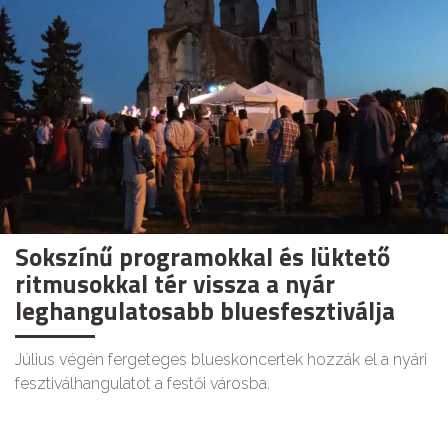
Sokszínű programokkal és lüktető
ritmusokkal tér vissza a nyár
leghangulatosabb bluesfesztiválja
Július végén fergeteges blueskoncertek hozzák el a nyári
fesztiválhangulatot a festői városba.