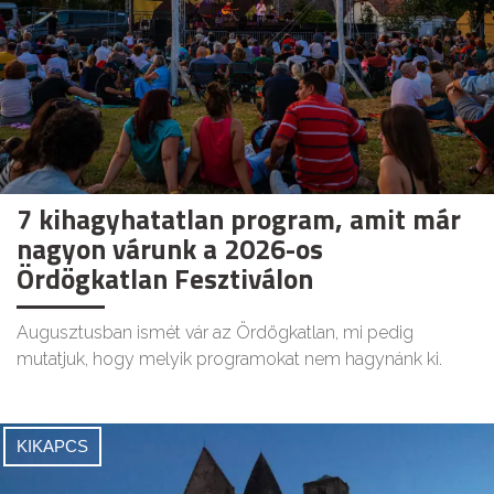
7 kihagyhatatlan program, amit már
nagyon várunk a 2026-os
Ördögkatlan Fesztiválon
Augusztusban ismét vár az Ördögkatlan, mi pedig
mutatjuk, hogy melyik programokat nem hagynánk ki.
KIKAPCS