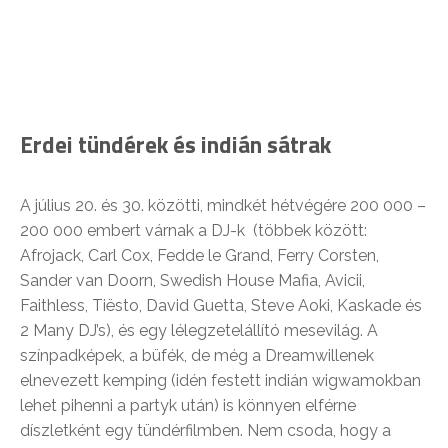
Erdei tündérek és indián sátrak
A július 20. és 30. közötti, mindkét hétvégére 200 000 –
200 000 embert várnak a DJ-k (többek között:
Afrojack, Carl Cox, Fedde le Grand, Ferry Corsten,
Sander van Doorn, Swedish House Mafia, Avicii,
Faithless, Tiësto, David Guetta, Steve Aoki, Kaskade és
2 Many DJ’s), és egy lélegzetelállító mesevilág. A
színpadképek, a büfék, de még a Dreamwillenek
elnevezett kemping (idén festett indián wigwamokban
lehet pihenni a partyk után) is könnyen elférne
díszletként egy tündérfilmben. Nem csoda, hogy a