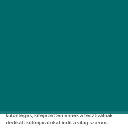
A
világ egyik legjelentősebb
megapartyja, a Tomorrowland 2017.
július 20-án nyitja meg kapuit. A neves
elektronikus zenei fesztivált idén 13.
alkalommal rendezik meg Belgiumban, Boom
városában. A Brussels Airlines légitársaság
különleges, kifejezetten ennek a fesztiválnak
dedikált különjáratokat indít a világ számos