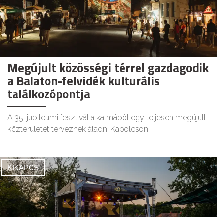
Megújult közösségi térrel gazdagodik
a Balaton-felvidék kulturális
találkozópontja
A 35. jubileumi fesztivál alkalmából egy teljesen megújult
közterületet terveznek átadni Kapolcson.
KIKAPCS