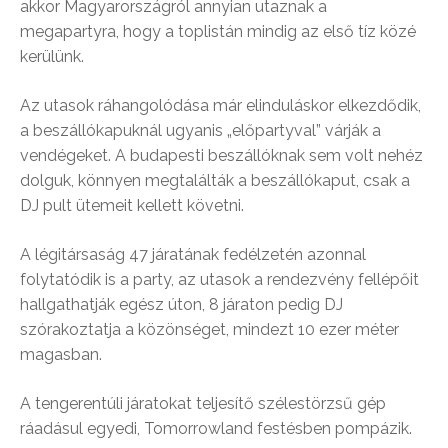
akkor Magyarországról annyian utaznak a
megapartyra, hogy a toplistán mindig az első tíz közé
kerülünk.
Az utasok ráhangolódása már elinduláskor elkezdődik,
a beszállókapuknál ugyanis „előpartyval” várják a
vendégeket. A budapesti beszállóknak sem volt nehéz
dolguk, könnyen megtalálták a beszállókaput, csak a
DJ pult ütemeit kellett követni.
A légitársaság 47 járatának fedélzetén azonnal
folytatódik is a party, az utasok a rendezvény fellépőit
hallgathatják egész úton, 8 járaton pedig DJ
szórakoztatja a közönséget, mindezt 10 ezer méter
magasban.
A tengerentúli járatokat teljesítő szélestörzsű gép
ráadásul egyedi, Tomorrowland festésben pompázik.