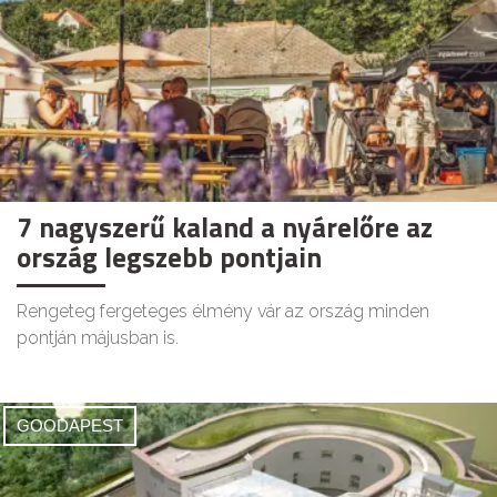
7 nagyszerű kaland a nyárelőre az
ország legszebb pontjain
Rengeteg fergeteges élmény vár az ország minden
pontján májusban is.
GOODAPEST