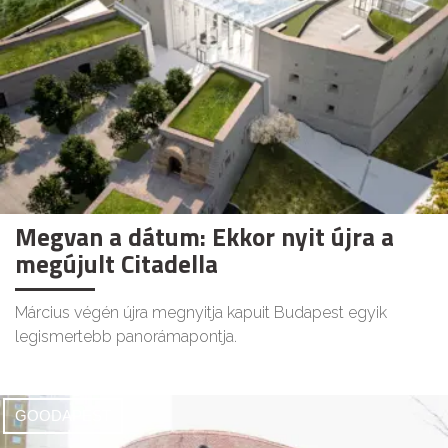
Megvan a dátum: Ekkor nyit újra a
megújult Citadella
Március végén újra megnyitja kapuit Budapest egyik
legismertebb panorámapontja.
GOODAPEST