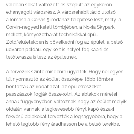
valóban sokat változott és szépült az egykoron
elhanyagolt városrész. A városrehabilitáció utolsó
állomása a Corvin 5 irodaház felépítése lesz, mely a
Corvin-negyed keleti tömbjében, a Nokia Skypark
mellett, környezetbarát technikákkal épül.
Zöldfelületekben is bővelkedni fog az épület, a belső
udvaron például egy kert is helyet fog kapni és
tetőterasza is lesz az épületnek.
A tervezők szinte mindenre ügyeltek. Hogy ne legyen
túl nyomasztó az épület összképe, több tömbre
bontották az irodaházat, az épületrészeket
passzászok fogják összekötni. Az ablakok méretei
annak függvényében változnak, hogy az épület melyik
oldalán vannak: a legkevesebb fényt kapó északi
fekvésű ablakokat tervezték a legnagyobbra, hogy a
lehető legtöbb fény áradhasson be a belső terekbe.