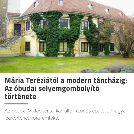
Mária Teréziától a modern táncházig:
Az óbudai selyemgombolyító
története
Az óbudai Miklós tér sarkán álló különös épület a magyar
ipartörténet korai emléke.