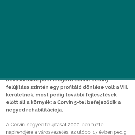
A Corvin-negyed egyértelműen új időszámításba
lépetta Corvin pláza 2010-es átadása óta. A
bevásárlóközpont mögötti Corvin-sétány
felújítása szintén egy profitáló döntése volt a VIII.
kerületnek, most pedig további fejlesztések
előtt áll a környék: a Corvin 5-tel befejeződik a
negyed rehabilitációja.
A Corvin-negyed felújítását 2000-ben tűzte
napirendjére a városvezetés, az utóbbi 17 évben pedig