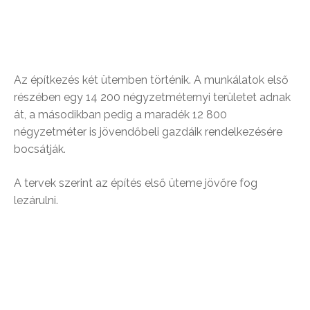
Az építkezés két ütemben történik. A munkálatok első
részében egy 14 200 négyzetméternyi területet adnak
át, a másodikban pedig a maradék 12 800
négyzetméter is jövendőbeli gazdáik rendelkezésére
bocsátják.
A tervek szerint az építés első üteme jövőre fog
lezárulni.