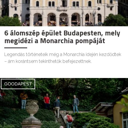
6 álomszép épület Budapesten, mely
megidézi a Monarchia pompáját
Legendás történeteik még a Monarchia idején kezdődtek
– ám korántsem tekinthetők befejezettnek.
GOODAPEST