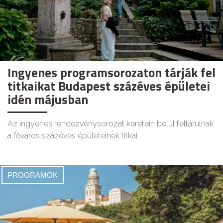
Ingyenes programsorozaton tárják fel
titkaikat Budapest százéves épületei
idén májusban
Az ingyenes rendezvénysorozat keretein belül feltárulnak
a főváros százéves épületeinek titkai.
PROGRAMOK