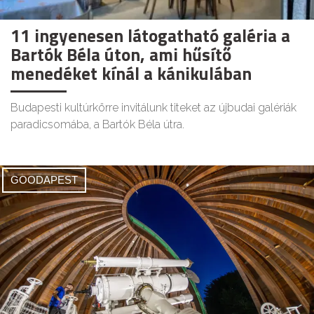
11 ingyenesen látogatható galéria a
Bartók Béla úton, ami hűsítő
menedéket kínál a kánikulában
Budapesti kultúrkörre invitálunk titeket az újbudai galériák
paradicsomába, a Bartók Béla útra.
GOODAPEST