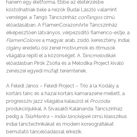
hanem egy életforma. Ebbe az életérzésbe
kóstolhatnak bele a nézők Budai László valamint
vendégei, a Tangó Táncszínház
conTangos
című
előadásában. A FlamenCorazonArte Táncszínház
elképesztően látványos, vérpezsdítő flamenco-estje, a
FlamenColores
a magyar, arab, zsidó, keresztény, indiai,
cigány eredetű ősi zenei motívumok és ritmusok
világába repíti el a közönséget. A
Táncmelodikák
előadásban Pirók Zsófia és a Melodika Project kiváló
zenészei egyedi műfajt teremtenek.
A Feledi János – Feledi Project – Trio à la Kodály a
kortárs tánc és a hazai kortárs kamarazene mellett, a
progresszív jazz világába kalauzol el
Prozódia
produkciójukkal. A Sivasakti Kalánanda Táncszínház
pedig a
TálaMantra – Indiai táncképek
című klasszikus
indiai tánctechnikákat és modern koreográfiákat
bemutató táncelőadással érkezik.