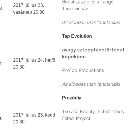
Budai László és a Tangó
2017. július 23.
Táncszínház
4
vasárnap 20.30
Az előadás után tánctanítás
Tap Evolution
avagy sztepptánctörténet
képekben
2017. július 24. hétfő
5
20.30
PiroTap Productions
Az előadás után tánctanítás
Prozódia
Trio à la Kodály- Feledi János –
2017. július 25. kedd
Feledi Project
6
20.30