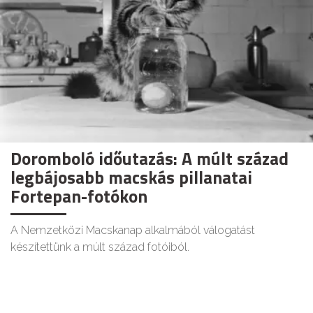
Doromboló időutazás: A múlt század
legbájosabb macskás pillanatai
Fortepan-fotókon
A Nemzetközi Macskanap alkalmából válogatást
készítettünk a múlt század fotóiból.