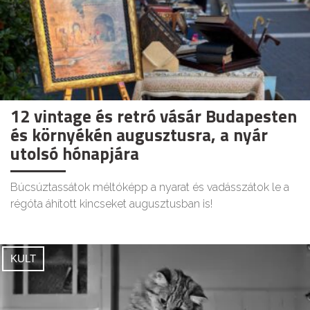
12 vintage és retró vásár Budapesten
és környékén augusztusra, a nyár
utolsó hónapjára
Búcsúztassátok méltóképp a nyarat és vadásszátok le a
régóta áhított kincseket augusztusban is!
KULT