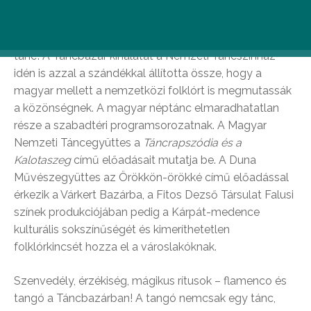
helyén, a Várkert Bazár Öntőház udvarán.
Ha nyár, akkor szabadtér, csillagos ég és rengeteg
tánc! A Táncbazár kínálatát a Nemzeti Táncszínház
idén is azzal a szándékkal állította össze, hogy a
magyar mellett a nemzetközi folklórt is megmutassák
a közönségnek. A magyar néptánc elmaradhatatlan
része a szabadtéri programsorozatnak. A Magyar
Nemzeti Táncegyüttes a
Táncrapszódia és a
Kalotaszeg
című előadásait mutatja be. A Duna
Művészegyüttes az Örökkön-örökké című előadással
érkezik a Várkert Bazárba, a Fitos Dezső Társulat Falusi
színek produkciójában pedig a Kárpát-medence
kulturális sokszínűségét és kimeríthetetlen
folklórkincsét hozza el a városlakóknak.
Szenvedély, érzékiség, mágikus rítusok – flamenco és
tangó a Táncbazárban! A tangó nemcsak egy tánc,