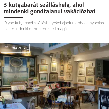
3 kutyabarát szálláshely, ahol
mindenki gondtalanul vakációzhat
Olyan kutyabarát szálláshelyeket ajánlunk, ahol a nyaralás
alatt mindenki otthon érezheti magát.
GOODAPEST