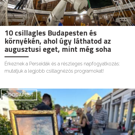
10 csillagles Budapesten és
környékén, ahol úgy láthatod az
augusztusi eget, mint még soha
Érkeznek a Perseidák és a részleges napfogyatkozás:
mutatjuk a legjobb csillagnézős programokat!
GOODAPEST