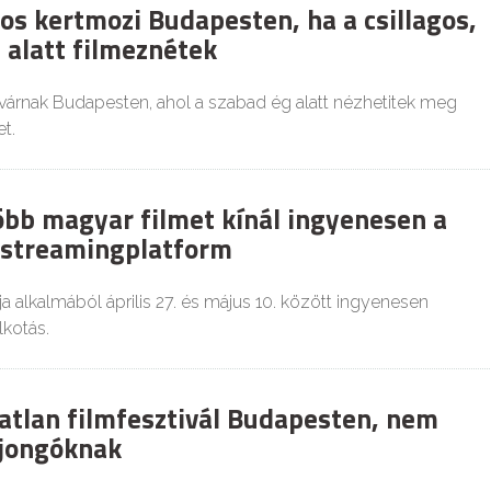
os kertmozi Budapesten, ha a csillagos,
 alatt filmeznétek
várnak Budapesten, ahol a szabad ég alatt nézhetitek meg
t.
több magyar filmet kínál ingyenesen a
i streamingplatform
a alkalmából április 27. és május 10. között ingyenesen
lkotás.
atlan filmfesztivál Budapesten, nem
ajongóknak