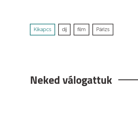
Kikapcs
díj
film
Párizs
Neked válogattuk