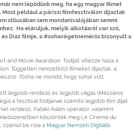
án már nem lepődünk meg, ha egy magyar filmet
Most például a párizsi filmfesztiválon díjaztak
 sem stílusában sem mondanivalójában semmi
lmhez. Ha eláruljuk, melyik alkotásról van szó,
 és Diaz filmje, a #sohavégetnemérős bizonyult a
rt and Movie Awardson fődíját vihezze haza a
lon független nemzetközi filmeket díjaztak, a
nésznő (Soha ne mondd, hogy soha) volt.
ett legjobb rendező és legjobb vágás (Mészáros
végül a fesztivál fődíjának számító legjobb film díját
Dániel rendező, Pataki Ádám operatőr, valamint
videóüzenetben köszönték meg Le Cinéma du
t, számol be róla a
Magyar Nemzeti Digitális