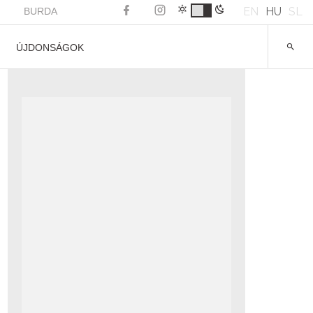
EN
HU
SL
BURDA
ÚJDONSÁGOK