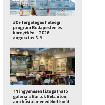
30+ fergeteges hétvégi
program Budapesten és
környékén – 2026.
augusztus 5-9.
11 ingyenesen látogatható
galéria a Bartók Béla úton,
ami hűsítő menedéket kínál