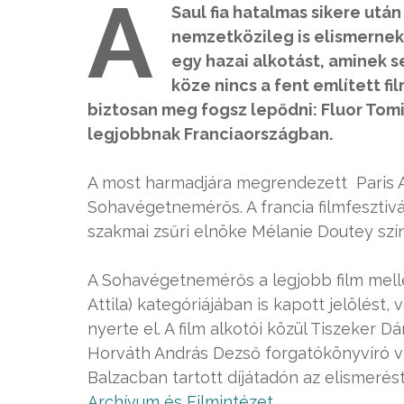
A
Saul fia hatalmas sikere ut
nemzetközileg is elismernek. 
egy hazai alkotást, aminek
köze nincs a fent említett fi
biztosan meg fogsz lepődni: Fluor Tomi
legjobbnak Franciaországban.
A most harmadjára megrendezett Paris A
Sohavégetnemérős. A francia filmfesztivá
szakmai zsűri elnöke Mélanie Doutey szí
A Sohavégetnemérős a legjobb film mell
Attila) kategóriájában is kapott jelölést, 
nyerte el. A film alkotói közül Tiszeker 
Horváth András Dezső forgatókönyvíró 
Balzacban tartott díjátadón az elismerés
Archívum és Filmintézet
.