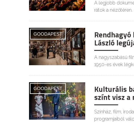
A legjobb dokumen
rátok a nézőtéren.
Rendhagyó ki
GOODAPEST
László legúj
A nagyszabású fil
1950-es évek légkö
Kulturális 
GOODAPEST
színt visz 
Színház, film, irod
programjaiból válo