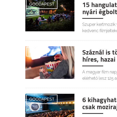
15 hangulat
GOODAPEST
nyári égbolt
Szuper kertmozik 
kedvenc filmjeiteke
Száznál is 
FILMEK
híres, haza
A magyar film napj
elérhető lesz 125 a
6 kihagyhat
GOODAPEST
csak mozir