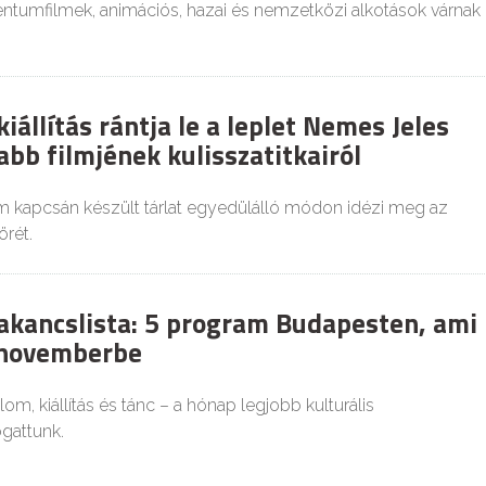
tumfilmek, animációs, hazai és nemzetközi alkotások várnak
állítás rántja le a leplet Nemes Jeles
abb filmjének kulisszatitkairól
m kapcsán készült tárlat egyedülálló módon idézi meg az
rét.
bakancslista: 5 program Budapesten, ami
a novemberbe
alom, kiállítás és tánc – a hónap legjobb kulturális
gattunk.