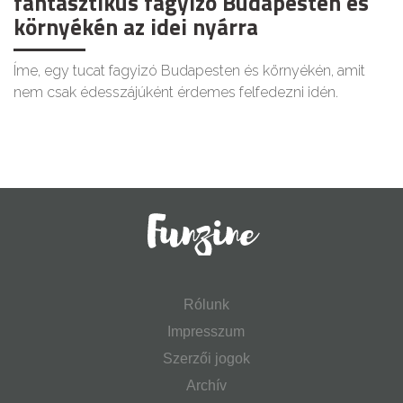
fantasztikus fagyizó Budapesten és
környékén az idei nyárra
Íme, egy tucat fagyizó Budapesten és környékén, amit
nem csak édesszájúként érdemes felfedezni idén.
Rólunk
Impresszum
Szerzői jogok
Archív