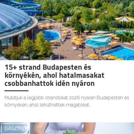
15+ strand Budapesten és
környékén, ahol hatalmasakat
csobbanhattok idén nyáron
Mutatjuk a legjobb strandokat 2026 nyarán Budapesten és
környékén, ahol lehűthetitek magatokat.
GASZTRO