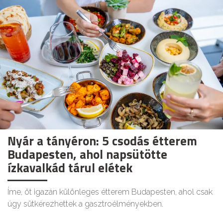
Nyár a tányéron: 5 csodás étterem
Budapesten, ahol napsütötte
ízkavalkád tárul elétek
Íme, öt igazán különleges étterem Budapesten, ahol csak
úgy sütkérezhettek a gasztroélményekben.