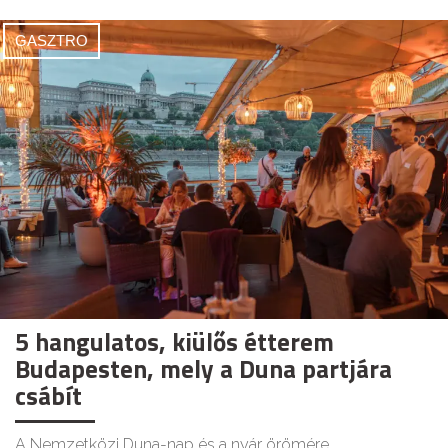
GASZTRO
5 hangulatos, kiülős étterem
Budapesten, mely a Duna partjára
csábít
A Nemzetközi Duna-nap és a nyár örömére