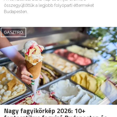
összegyűjtöttük a legjobb folyóparti éttermeket
Budapesten.
GASZTRO
Nagy fagyikörkép 2026: 10+