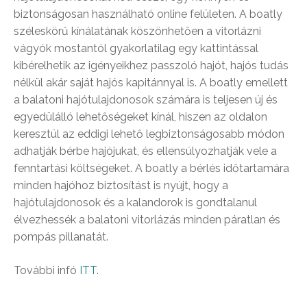
biztonságosan használható online felületen. A boatly
széleskörű kínálatának köszönhetően a vitorlázni
vágyók mostantól gyakorlatilag egy kattintással
kibérelhetik az igényeikhez passzoló hajót, hajós tudás
nélkül akár saját hajós kapitánnyal is. A boatly emellett
a balatoni hajótulajdonosok számára is teljesen új és
egyedülálló lehetőségeket kínál, hiszen az oldalon
keresztül az eddigi lehető legbiztonságosabb módon
adhatják bérbe hajójukat, és ellensúlyozhatják vele a
fenntartási költségeket. A boatly a bérlés időtartamára
minden hajóhoz biztosítást is nyújt, hogy a
hajótulajdonosok és a kalandorok is gondtalanul
élvezhessék a balatoni vitorlázás minden páratlan és
pompás pillanatát.
További infó
ITT
.