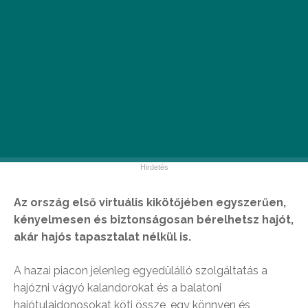
Az ország első virtuális kikötőjében egyszerűen,
kényelmesen és biztonságosan bérelhetsz hajót,
akár hajós tapasztalat nélkül is.
A hazai piacon jelenleg egyedülálló szolgáltatás a
hajózni vágyó kalandorokat és a balatoni
hajótulajdonosokat köti össze, egy könnyen és