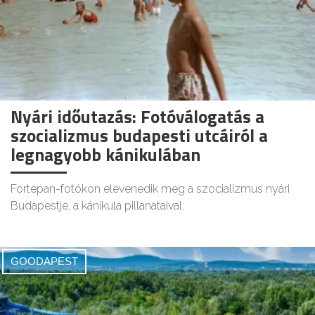
Nyári időutazás: Fotóválogatás a
szocializmus budapesti utcáiról a
legnagyobb kánikulában
Fortepan-fotókon elevenedik meg a szocializmus nyári
Budapestje, a kánikula pillanataival.
GOODAPEST