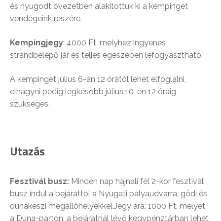
és nyugodt övezetben alakítottuk ki a kempinget
vendégeink részére.
Kempingjegy
: 4000 Ft, melyhez ingyenes
strandbelépő jár és teljes egészében lefogyasztható.
A kempinget július 6-án 12 órától lehet elfoglalni,
elhagyni pedig legkésőbb július 10-én 12 óráig
szükséges.
Utazás
Fesztivál busz:
Minden nap hajnali fél 2-kor fesztivál
busz indul a bejárattól a Nyugati pályaudvarra, gödi és
dunakeszi megállóhelyekkel.Jegy ára: 1000 Ft, melyet
a Duna-parton, a bejáratnál lévő kegypénztárban lehet