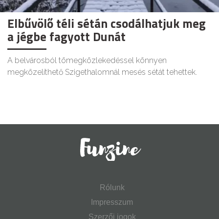
Elbűvölő téli sétán csodálhatjuk meg
a jégbe fagyott Dunát
A belvárosból tömegközlekedéssel könnyen
megközelíthető Szigethalomnál mesés sétát tehettek.
Rólunk
Impresszum
Szerzői jogok