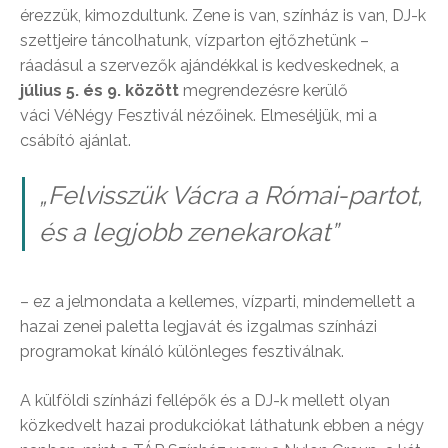
érezzük, kimozdultunk. Zene is van, színház is van, DJ-k
szettjeire táncolhatunk, vízparton ejtőzhetünk –
ráadásul a szervezők ajándékkal is kedveskednek, a
július 5. és 9. között
megrendezésre kerülő
váci VéNégy Fesztivál nézőinek. Elmeséljük, mi a
csábító ajánlat.
„Felvisszük Vácra a Római-partot,
és a legjobb zenekarokat”
– ez a jelmondata a kellemes, vízparti, mindemellett a
hazai zenei paletta legjavát és izgalmas színházi
programokat kínáló különleges fesztiválnak.
A külföldi színházi fellépők és a DJ-k mellett olyan
közkedvelt hazai produkciókat láthatunk ebben a négy