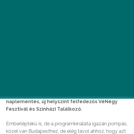
M
egnyitott, és mától öt napig várja a
közönséget Vácon a hazai
fesztiválpaletta új színfoltja, az
egyszerre zenés és színházas, laza,
fröccsözős, ottalvós, bulizós, vízpartos,
naplementés, új helyszínt felfedezős VéNégy
Fesztivál és Színházi Találkozó.
Emberléptékű is, de a programkínálata igazán pompás,
közel van Budapesthez, de elég távol ahhoz, hogy azt