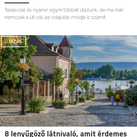
Tavasszal és nyáron egyre többet utazunk, de ma már
nemcsak a úti cél, az odajutás módja is számít.
UTAZÁS
8 lenyűgöző látnivaló, amit érdemes