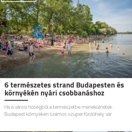
6 természetes strand Budapesten és
környékén nyári csobbanáshoz
Ha a városi hőségből a természetbe menekülnétek,
Budapest környékén számos szuper fürdőhely vár.