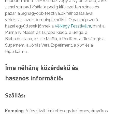
napban, mint a TÁP Színház vagy a Nylon Group, a két
zenei színpad kínálata pedig kifejezetten színes és
pazar; a legnagyobb fesztiválok felhozatalával
vetekszik, azok dömpingje nélkül. Olyan népszerű
hazai együttesek jönnek a
VéNégy Fesztiválra
, mint a
Punnany Massif, az Európa Kiadó, a Belga, a
Blahalouisiana, az Irie Maffia, a RedRed, a Ricsárdgír, a
Supernem, a Jónás Vera Experiment, a 30Y és a
Hiperkarma.
Íme néhány közérdekű és
hasznos információ:
Szállás:
Kemping
: A fesztivál területén egy kellemes, árnyékos