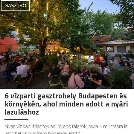
GASZTRO
6 vízparti gasztrohely Budapesten és
környékén, ahol minden adott a nyári
lazuláshoz
Nyár, vízpart, frissítők és ínyenc falatok hada – mi másra is
vágyhatnánk a forró hónapok alatt?