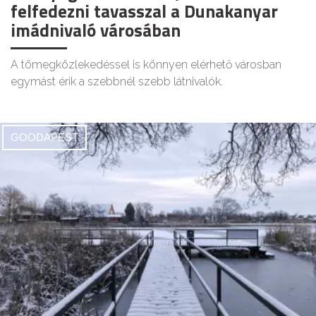
felfedezni tavasszal a Dunakanyar
imádnivaló városában
A tömegközlekedéssel is könnyen elérhető városban
egymást érik a szebbnél szebb látnivalók.
GOODAPEST