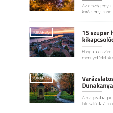
Az ország egyik 
karácsonyi hangul
15 szuper 
KIKAPCS
kikapcsoló
Hangulatos város
mennyei falatok v
Varázslatos
KIKAPCS
Dunakanya
A magával ragad
látnivalót találhat