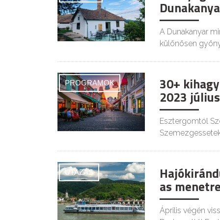
Dunakanyar
A Dunakanyar min
különösen gyöny
30+ kihagy
PROGRAMOK
2023 júliu
Esztergomtól Sze
Szemezgessetek 
Hajókiránd
UTAZÁS
as menetre
Április végén vis