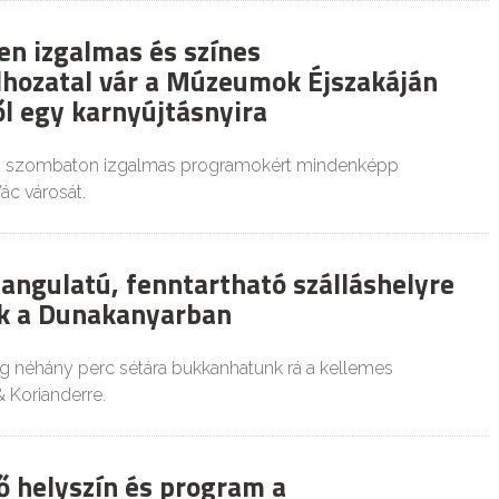
en izgalmas és színes
hozatal vár a Múzeumok Éjszakáján
l egy karnyújtásnyira
én, szombaton izgalmas programokért mindenképp
ác városát.
hangulatú, fenntartható szálláshelyre
k a Dunakanyarban
lig néhány perc sétára bukkanhatunk rá a kellemes
& Korianderre.
ő helyszín és program a