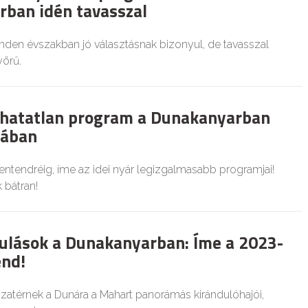
ban idén tavasszal
den évszakban jó választásnak bizonyul, de tavasszal
örű.
hatatlan program a Dunakanyarban
sában
ntendréig, íme az idei nyár legizgalmasabb programjai!
bátran!
ulások a Dunakanyarban: Íme a 2023-
nd!
szatérnek a Dunára a Mahart panorámás kirándulóhajói,