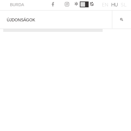
EN
HU
SL
BURDA
ÚJDONSÁGOK