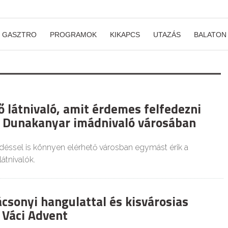
GASZTRO
PROGRAMOK
KIKAPCS
UTAZÁS
BALATON
ő látnivaló, amit érdemes felfedezni
a Dunakanyar imádnivaló városában
ssel is könnyen elérhető városban egymást érik a
átnivalók.
csonyi hangulattal és kisvárosias
a Váci Advent