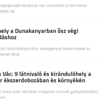
legbájosabb kisvárosa, Vác november 27-től mesés
attal vár.
hely a Dunakanyarban ősz végi
dáshoz
ok, festői kilátópontok, vadregényes túraútvonalak és
árnak rátok.
 Vác: 9 látnivaló és kirándulóhely a
r ékszerdobozában és környékén
ó Duna-parti városban megannyi szemet gyönyörködtető
unk.