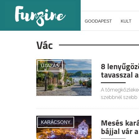
GOODAPEST
KULT
Vác
8 lenyűgöz
UTAZÁS
tavasszal 
A tömegközlekedé
szebbnél szebb l
Mesés kará
KARÁCSONY
bájjal vár 