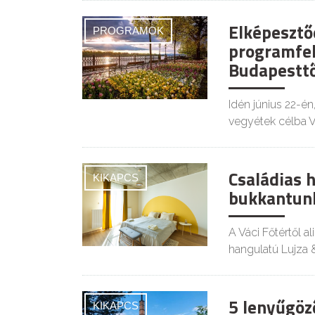
Elképesztő
PROGRAMOK
programfel
Budapesttő
Idén június 22-
vegyétek célba V
Családias 
KIKAPCS
bukkantun
A Váci Főtértől a
hangulatú Lujza 
5 lenyűgöz
KIKAPCS