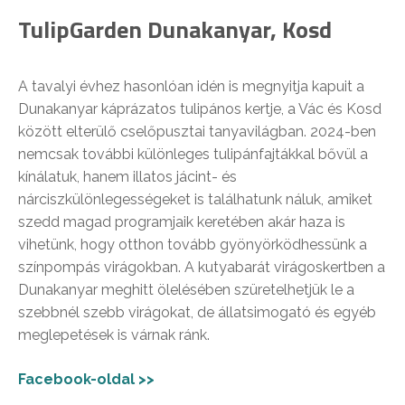
TulipGarden Dunakanyar, Kosd
A tavalyi évhez hasonlóan idén is megnyitja kapuit a
Dunakanyar káprázatos tulipános kertje, a Vác és Kosd
között elterülő cselőpusztai tanyavilágban. 2024-ben
nemcsak további különleges tulipánfajtákkal bővül a
kínálatuk, hanem illatos jácint- és
nárciszkülönlegességeket is találhatunk náluk, amiket
szedd magad programjaik keretében akár haza is
vihetünk, hogy otthon tovább gyönyörködhessünk a
színpompás virágokban. A kutyabarát virágoskertben a
Dunakanyar meghitt ölelésében szüretelhetjük le a
szebbnél szebb virágokat, de állatsimogató és egyéb
meglepetések is várnak ránk.
Facebook-oldal >>