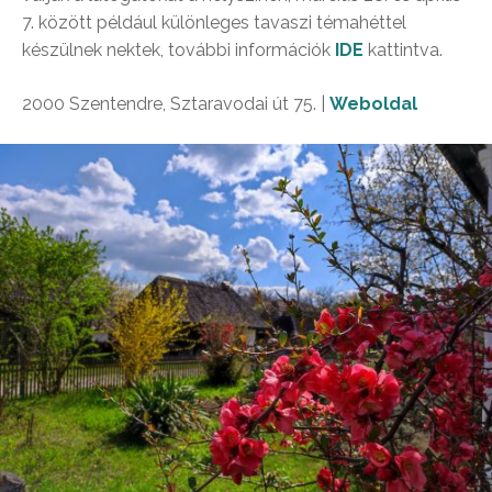
7. között például különleges tavaszi témahéttel
készülnek nektek, további információk
IDE
kattintva.
2000 Szentendre, Sztaravodai út 75. |
Weboldal