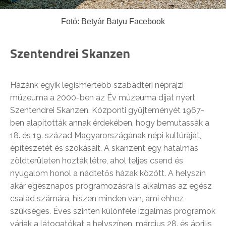
Fotó: Betyár Batyu Facebook
Szentendrei Skanzen
Hazánk egyik legismertebb szabadtéri néprajzi
múzeuma a 2000-ben az Év múzeuma díjat nyert
Szentendrei Skanzen. Központi gyűjteményét 1967-
ben alapították annak érdekében, hogy bemutassák a
18. és 19. század Magyarországának népi kultúráját,
építészetét és szokásait. A skanzent egy hatalmas
zöldterületen hozták létre, ahol teljes csend és
nyugalom honol a nádtetős házak között. A helyszín
akár egésznapos programozásra is alkalmas az egész
család számára, hiszen minden van, ami ehhez
szükséges. Éves szinten különféle izgalmas programok
várják a látogatókat a helyszínen, március 28. és április