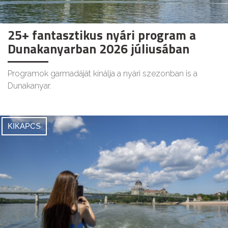
25+ fantasztikus nyári program a
Dunakanyarban 2026 júliusában
Programok garmadáját kínálja a nyári szezonban is a
Dunakanyar.
KIKAPCS