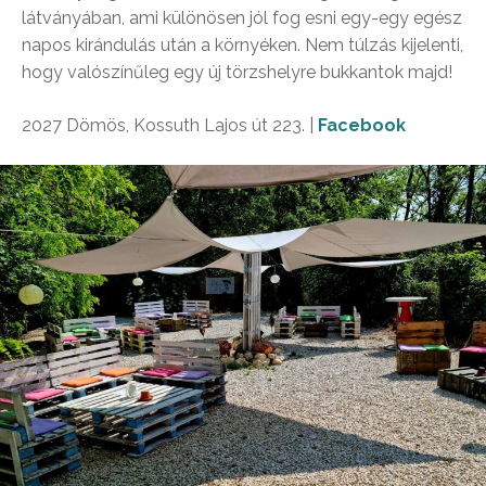
látványában, ami különösen jól fog esni egy-egy egész
napos kirándulás után a környéken. Nem túlzás kijelenti,
hogy valószínűleg egy új törzshelyre bukkantok majd!
2027 Dömös, Kossuth Lajos út 223. |
Facebook