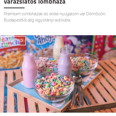
varázslatos lombháza
Prémium lombházak és erdei nyugalom vár Dömösön,
Budapesttől alig egyórányi autóútra.
GASZTRO