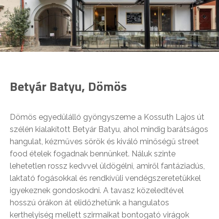
Betyár Batyu, Dömös
Dömös egyedülálló gyöngyszeme a Kossuth Lajos út
szélén kialakított Betyár Batyu, ahol mindig barátságos
hangulat, kézműves sörök és kiváló minőségű street
food ételek fogadnak bennünket. Náluk szinte
lehetetlen rossz kedvvel üldögélni, amiről fantáziadús,
laktató fogásokkal és rendkívüli vendégszeretetükkel
igyekeznek gondoskodni. A tavasz közeledtével
hosszú órákon át elidőzhetünk a hangulatos
kerthelyiség mellett szirmaikat bontogató virágok