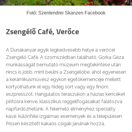
Fotó: Szentendrei Skanzen Facebook
Zsengélő Café, Verőce
A Dunakanyar egyik legkedvesebb helye a verőcei
Zsengélő Café. A szomszédban található, Gorka Géza
munkásságát bemutató múzeum megtekintése után
nincs is jobb, mint beülni a Zsengélőbe, ahol egyenesen
a keramikusművész egykori égetőkemencéje mellett
kortyolhatunk el egy hideg sört vagy egy finom
eszpresszót. Hangulatos teraszukon a házias kencéket
pirítósra kenve, klasszikus reggelifogásaikat falatozva
napfürdőzhetünk. A felemelő élményhez specialty
kávé, különféle izgalmas események és a településen
frissen készített kakaós csigák járulnak hozzá.