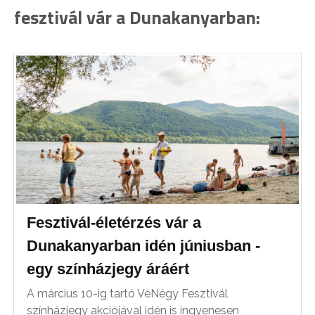
fesztivál vár a Dunakanyarban:
Fesztivál-életérzés vár a
Dunakanyarban idén júniusban -
egy színházjegy áráért
A március 10-ig tartó VéNégy Fesztivál
színházjegy akciójával idén is ingyenesen