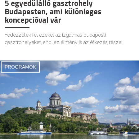
5 egyedülálló gasztrohely
Budapesten, ami különleges
koncepcióval vár
Fedezzétek fel ezeket az izgalmas budapesti
gasztrohelyeket, ahol az élmény is az étkezés része!
PROGRAMOK