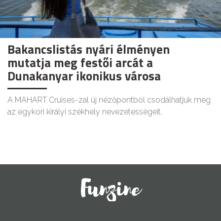
Bakancslistás nyári élményen
mutatja meg festői arcát a
Dunakanyar ikonikus városa
A MAHART Cruises-zal új nézőpontból csodálhatjuk meg
az egykori királyi székhely nevezetességeit.