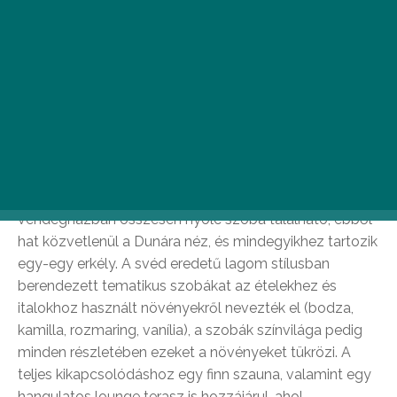
Lujza & Koriander, Vác
A Lujza & Koriander családias hangulatú vendégháza
valódi kis ékszerdobozként tündököl a váci Duna-
parton. A 2020 óta családi vállalkozásként működő
hely egyszerre fenséges reggelizőhely, tápláló és
színes ételeket felvonultató brunchétterem, valamint
fenntartható szálláshelyként is üzemel. A
vendégházban összesen nyolc szoba található, ebből
hat közvetlenül a Dunára néz, és mindegyikhez tartozik
egy-egy erkély. A svéd eredetű lagom stílusban
berendezett tematikus szobákat az ételekhez és
italokhoz használt növényekről nevezték el (bodza,
kamilla, rozmaring, vanília), a szobák színvilága pedig
minden részletében ezeket a növényeket tükrözi. A
teljes kikapcsolódáshoz egy finn szauna, valamint egy
hangulatos lounge terasz is hozzájárul, ahol