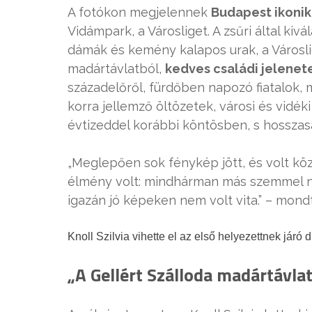
A fotókon megjelennek
Budapest ikonik
Vidámpark, a Városliget. A zsűri által k
dámák és kemény kalapos urak, a Városlig
madártávlatból,
kedves családi jelenet
századelőről, fürdőben napozó fiatalok, 
korra jellemző öltözetek, városi és vid
évtizeddel korábbi köntösben, s hosszas
„Meglepően sok fénykép jött, és volt közöt
élmény volt: mindhárman más szemmel néz
igazán jó képeken nem volt vita.” – mondt
Knoll Szilvia vihette el az első helyezettnek járó
„A Gellért Szálloda madártávla