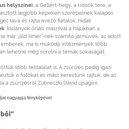
us helyszínei
, a Gellért-hegy, a Hősök tere, a
iválasztott legjobb képeken szerepelnek kalapos
et tava és rajta evező fiatalok, hidak
ek
, kislányok óriási masnival a hajukban a
ma már „old timer”-nek számító járművek, az adott
éki emberek, ma is működő intézmények több
an lehetne még sorolni a témák sokaságát.
tük több telitalálat is. A zsűrizés pedig igazi
tük a fotókat és mást kerestünk rajtuk, de az
a a zsűrizésről Zubreczki Dávid újságíró.
 díjat nagyapja fényképével
tból”