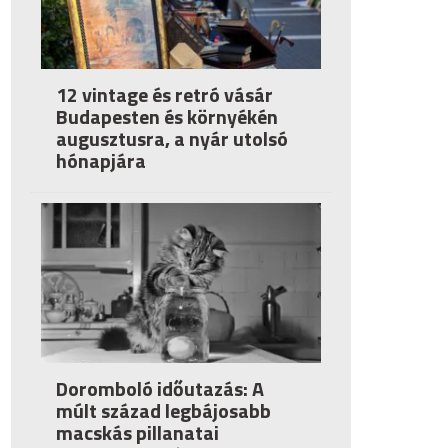
12 vintage és retró vásár
Budapesten és környékén
augusztusra, a nyár utolsó
hónapjára
Doromboló időutazás: A
múlt század legbájosabb
macskás pillanatai