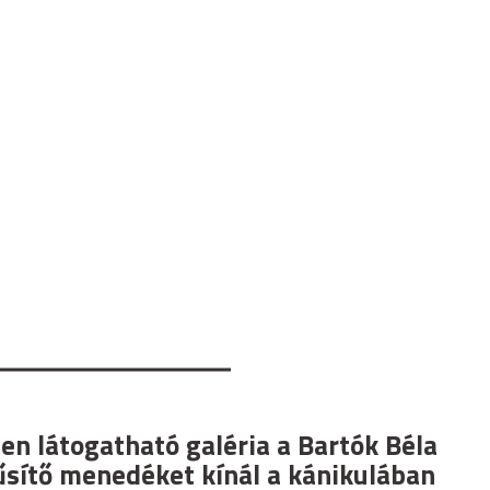
en látogatható galéria a Bartók Béla
űsítő menedéket kínál a kánikulában