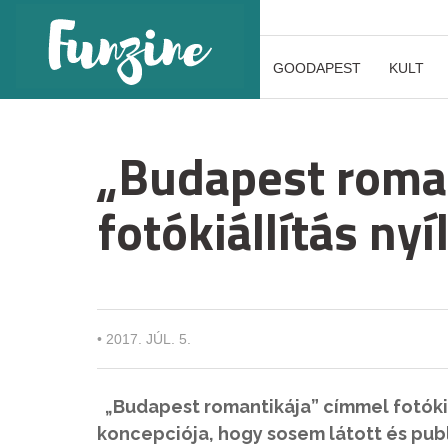
GOODAPEST
KULT
„Budapest roma
fotókiállítás nyí
•
2017. JÚL. 5.
„Budapest romantikája” címmel fotókiáll
koncepciója, hogy sosem látott és pub