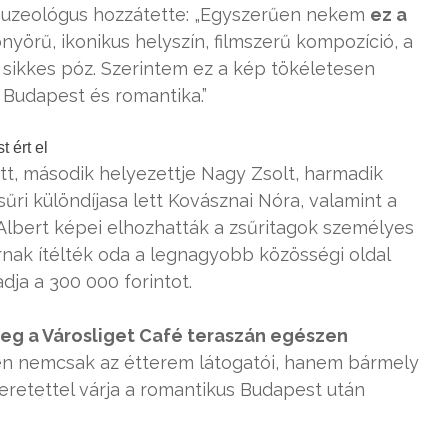
, muzeológus hozzátette: „Egyszerűen nekem
ez a
önyörű, ikonikus helyszín, filmszerű kompozíció, a
 sikkes póz. Szerintem ez a kép tökéletesen
 Budapest és romantika.”
 ért el
ett, második helyezettje Nagy Zsolt, harmadik
sűri különdíjasa lett Kovásznai Nóra, valamint a
k Albert képei elhozhatták a zsűritagok személyes
ornak ítélték oda a legnagyobb közösségi oldal
dja a 300 000 forintot.
ő meg a Városliget Café teraszán egészen
en nemcsak az étterem látogatói, hanem bármely
retettel várja a romantikus Budapest után