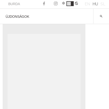
EN
HU
SL
BURDA
ÚJDONSÁGOK