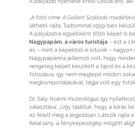
A pályázat nyertese Knoll Szilvia lett, ak
„A fotó címe
A Gellért Szálloda madártávl
látható rajta. Tudtommal 1959-ben készül
A pályázatra egyébként több képet is 
Nagypapám, a város turistája
– ezt a cí
és – mint a képekből is kitűnik – nagyon
Nagypapámra jellemző volt, hogy minden 
rengeteg képet készített a tájról és a ki
fotózásra, így nem meglepő módon sokat 
megkomponálásával, tagja volt egy fotókl
Dr. Saly Noémi muzeológus így nyilatkozot
választása: „Úgy találtuk, hogy a kiírás 
ez felelt meg a legjobban. Látszik rajta 
fiatal lány, a fényképezőgép mögött aligh