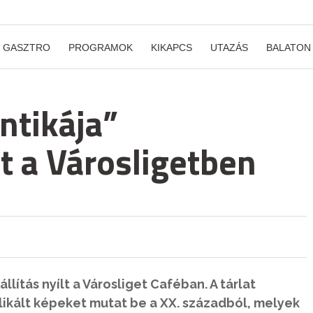
GASZTRO
PROGRAMOK
KIKAPCS
UTAZÁS
BALATON
ntikája”
lt a Városligetben
ítás nyílt a Városliget Caféban. A tárlat
likált képeket mutat be a XX. századból, melyek