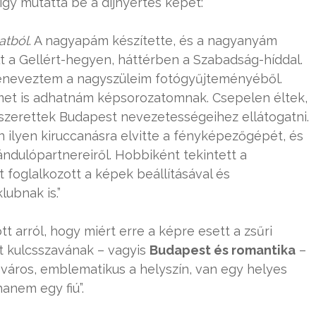
i így mutatta be a díjnyertes képet:
atból
. A nagyapám készítette, és a nagyanyám
t a Gellért-hegyen, háttérben a Szabadság-híddal.
beneveztem a nagyszüleim fotógyűjteményéből.
met is adhatnám képsorozatomnak. Csepelen éltek,
 szerettek Budapest nevezetességeihez ellátogatni.
ilyen kiruccanásra elvitte a fényképezőgépét, és
rándulópartnereiről. Hobbiként tekintett a
foglalkozott a képek beállításával és
ubnak is.”
t arról, hogy miért erre a képre esett a zsűri
két kulcsszavának – vagyis
Budapest és romantika
–
a város, emblematikus a helyszín, van egy helyes
anem egy fiú”.