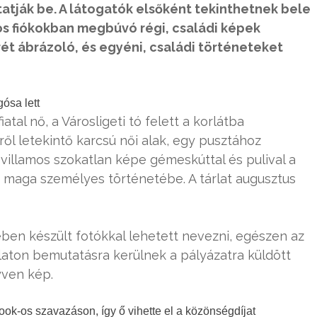
tatják be. A látogatók elsőként tekinthetnek bele
os fiókokban megbúvó régi, családi képek
rét ábrázoló, és egyéni, családi történeteket
gósa lett
tal nő, a Városligeti tó felett a korlátba
ről letekintő karcsú női alak, egy pusztához
villamos szokatlan képe gémeskúttal és pulival a
a maga személyes történetébe. A tárlat augusztus
ben készült fotókkal lehetett nevezni, egészen az
rlaton bemutatásra kerülnek a pályázatra küldött
yven kép.
ook-os szavazáson, így ő vihette el a közönségdíjat