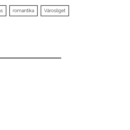
ás
romantika
Városliget