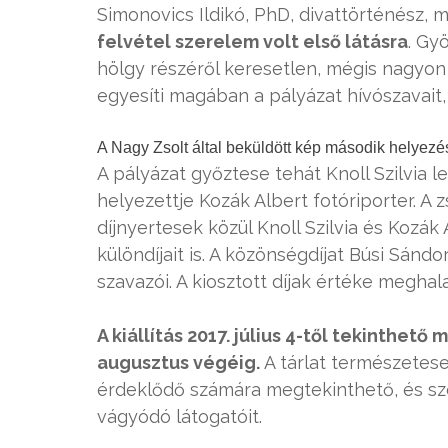
Simonovics Ildikó, PhD, divattörténész
felvétel szerelem volt első látásra
. Gy
hölgy részéről keresetlen, mégis nagyon
egyesíti magában a pályázat hívószavait,
A Nagy Zsolt által beküldött kép második helyezést
A pályázat győztese tehát Knoll Szilvia l
helyezettje Kozák Albert fotóriporter. A z
díjnyertesek közül Knoll Szilvia és Kozá
különdíjait is. A közönségdíjat Búsi Sánd
szavazói. A kiosztott díjak értéke meghala
A kiállítás 2017. július 4-től tekinthet
augusztus végéig.
A tárlat természetes
érdeklődő számára megtekinthető, és sze
vágyódó látogatóit.