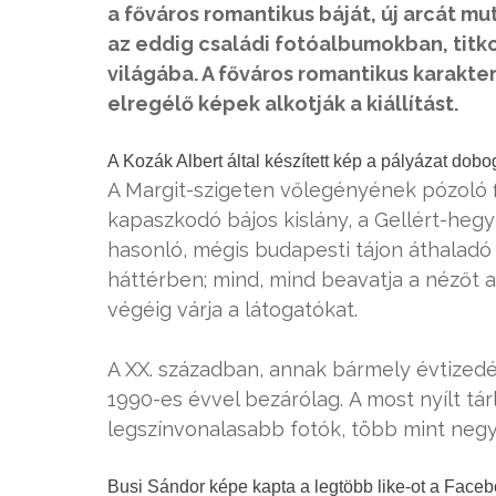
a főváros romantikus báját, új arcát mu
az eddig családi fotóalbumokban, titk
világába. A főváros romantikus karakte
elregélő képek alkotják a kiállítást.
A Kozák Albert által készített kép a pályázat dobo
A Margit-szigeten vőlegényének pózoló fia
kapaszkodó bájos kislány, a Gellért-hegy
hasonló, mégis budapesti tájon áthaladó 
háttérben; mind, mind beavatja a nézőt 
végéig várja a látogatókat.
A XX. században, annak bármely évtizedé
1990-es évvel bezárólag. A most nyílt tá
legszínvonalasabb fotók, több mint neg
Busi Sándor képe kapta a legtöbb like-ot a Faceb