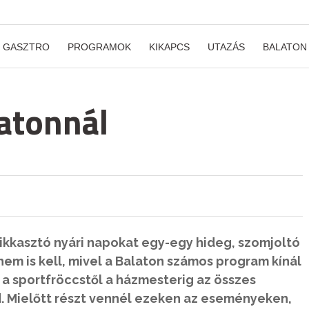
GASZTRO
PROGRAMOK
KIKAPCS
UTAZÁS
BALATON
latonnál
tikkasztó nyári napokat egy-egy hideg, szomjoltó
nem is kell, mivel a Balaton számos program kínál
 a sportfröccstől a házmesterig az összes
. Mielőtt részt vennél ezeken az eseményeken,