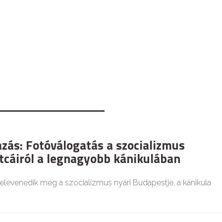
azás: Fotóválogatás a szocializmus
tcáiról a legnagyobb kánikulában
elevenedik meg a szocializmus nyári Budapestje, a kánikula