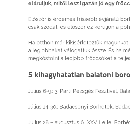
eláruljuk, mitől lesz igazán jó egy fröcc
Először is érdemes frissebb évjáratú bor
csak szódát, és először ez kerüljön a poh
Ha otthon már kikísérleteztük magunkat, 
a legjobbakat válogattuk össze. És ha mé
megkóstolni a legjobb fröccsöket a teljes
5 kihagyhatatlan balatoni bor
Július 6-9.: 3. Parti Pezsgés Fesztivál, Ba
Július 14-30.: Badacsonyi Borhetek, Bad
Július 28 – augusztus 6.: XXV. Lellei Borhé