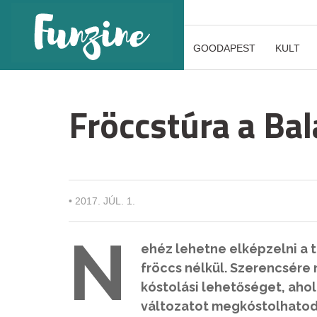
GOODAPEST
KULT
Fröccstúra a Ba
•
2017. JÚL. 1.
N
ehéz lehetne elképzelni a 
fröccs nélkül. Szerencsére 
kóstolási lehetőséget, ahol
változatot megkóstolhatod