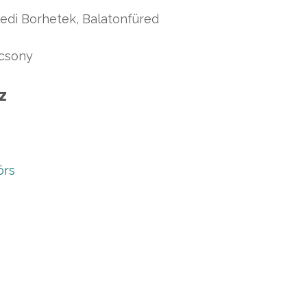
redi Borhetek, Balatonfüred
acsony
z
örs