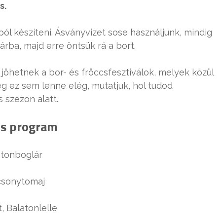
s.
ból készíteni. Ásványvizet sose használjunk, mindig
árba, majd erre öntsük rá a bort.
jöhetnek a bor- és fröccsfesztiválok, melyek közül
g ez sem lenne elég, mutatjuk, hol tudod
 szezon alatt.
os program
latonboglár
acsonytomaj
t, Balatonlelle