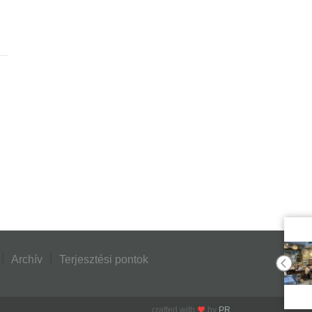
Archív
Terjesztési pontok
crafted with
by
PR