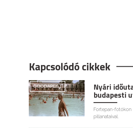
Kapcsolódó cikkek
Nyári időut
GOODAPEST
budapesti u
Fortepan-fotókon 
pillanataival.