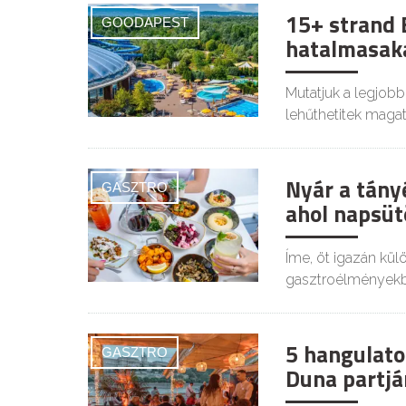
15+ strand 
GOODAPEST
hatalmasaka
Mutatjuk a legjob
lehűthetitek magat
Nyár a tány
GASZTRO
ahol napsütö
Íme, öt igazán kü
gasztroélményekb
5 hangulato
GASZTRO
Duna partjá