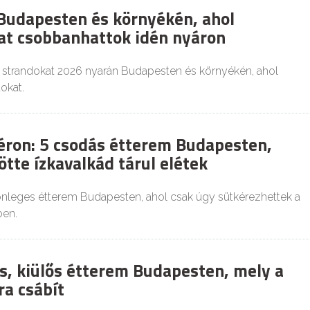
Budapesten és környékén, ahol
t csobbanhattok idén nyáron
b strandokat 2026 nyarán Budapesten és környékén, ahol
okat.
éron: 5 csodás étterem Budapesten,
tte ízkavalkád tárul elétek
lönleges étterem Budapesten, ahol csak úgy sütkérezhettek a
en.
s, kiülős étterem Budapesten, mely a
ra csábít