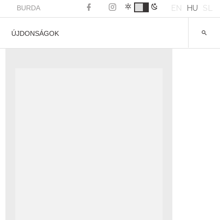
EN
HU
SL
BURDA
ÚJDONSÁGOK