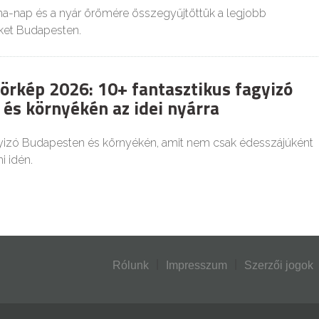
-nap és a nyár örömére összegyűjtöttük a legjobb
eket Budapesten.
örkép 2026: 10+ fantasztikus fagyizó
és környékén az idei nyárra
gyizó Budapesten és környékén, amit nem csak édesszájúként
i idén.
Rólunk
Impresszum
Szerzői jogok