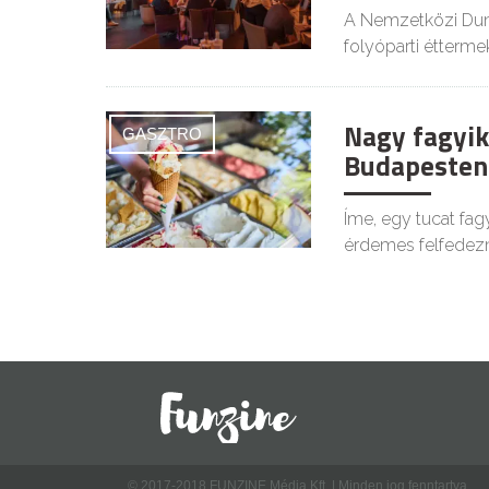
A Nemzetközi Duna
folyóparti étterm
Nagy fagyik
GASZTRO
Budapesten 
Íme, egy tucat fa
érdemes felfedezn
© 2017-2018 FUNZINE Média Kft. | Minden jog fenntartva