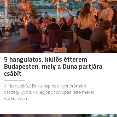
5 hangulatos, kiülős étterem
Budapesten, mely a Duna partjára
csábít
A Nemzetközi Duna-nap és a nyár örömére
összegyűjtöttük a legjobb folyóparti éttermeket
Budapesten.