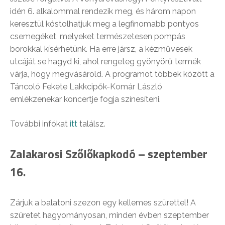
idén 6. alkalommal rendezik meg, és három napon
keresztül kóstolhatjuk meg a legfinomabb pontyos
csemegéket, melyeket természetesen pompás
borokkal kísérhetünk. Ha erre jársz, a kézművesek
utcáját se hagyd ki, ahol rengeteg gyönyörű termék
várja, hogy megvásárold. A programot többek között a
Táncoló Fekete Lakkcipők-Komár László
emlékzenekar koncertje fogja színesíteni.
További infókat
itt
találsz.
Zalakarosi Szőlőkapkodó – szeptember
16.
Zárjuk a balatoni szezon egy kellemes szürettel! A
szüretet hagyományosan, minden évben szeptember