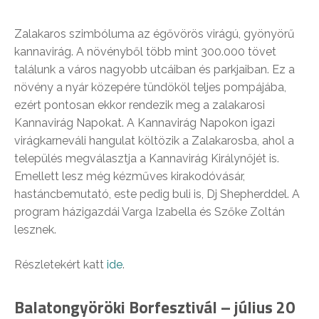
Zalakaros szimbóluma az égővörös virágú, gyönyörű
kannavirág. A növényből több mint 300.000 tövet
találunk a város nagyobb utcáiban és parkjaiban. Ez a
növény a nyár közepére tündököl teljes pompájába,
ezért pontosan ekkor rendezik meg a zalakarosi
Kannavirág Napokat. A Kannavirág Napokon igazi
virágkarneváli hangulat költözik a Zalakarosba, ahol a
település megválasztja a Kannavirág Királynőjét is.
Emellett lesz még kézműves kirakodóvásár,
hastáncbemutató, este pedig buli is, Dj Shepherddel. A
program házigazdái Varga Izabella és Szőke Zoltán
lesznek.
Részletekért katt
ide
.
Balatongyöröki Borfesztivál – július 20