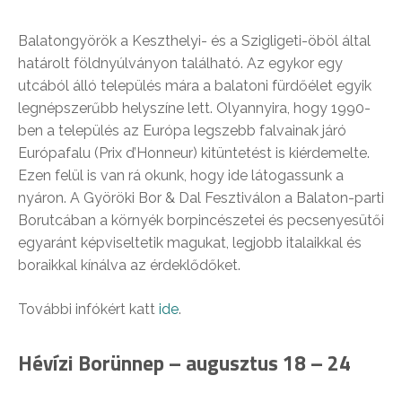
Balatongyörök a Keszthelyi- és a Szigligeti-öböl által
határolt földnyúlványon található. Az egykor egy
utcából álló település mára a balatoni fürdőélet egyik
legnépszerűbb helyszíne lett. Olyannyira, hogy 1990-
ben a település az Európa legszebb falvainak járó
Európafalu (Prix d’Honneur) kitüntetést is kiérdemelte.
Ezen felül is van rá okunk, hogy ide látogassunk a
nyáron. A Györöki Bor & Dal Fesztiválon a Balaton-parti
Borutcában a környék borpincészetei és pecsenyesütői
egyaránt képviseltetik magukat, legjobb italaikkal és
boraikkal kínálva az érdeklődőket.
További infókért katt
ide
.
Hévízi Borünnep – augusztus 18 – 24