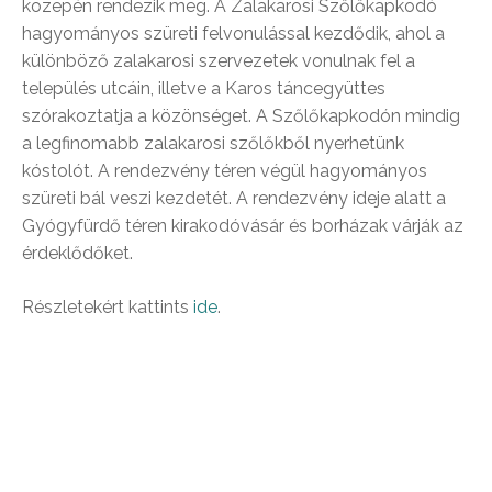
közepén rendezik meg. A Zalakarosi Szőlőkapkodó
hagyományos szüreti felvonulással kezdődik, ahol a
különböző zalakarosi szervezetek vonulnak fel a
település utcáin, illetve a Karos táncegyüttes
szórakoztatja a közönséget. A Szőlőkapkodón mindig
a legfinomabb zalakarosi szőlőkből nyerhetünk
kóstolót. A rendezvény téren végül hagyományos
szüreti bál veszi kezdetét. A rendezvény ideje alatt a
Gyógyfürdő téren kirakodóvásár és borházak várják az
érdeklődőket.
Részletekért kattints
ide
.