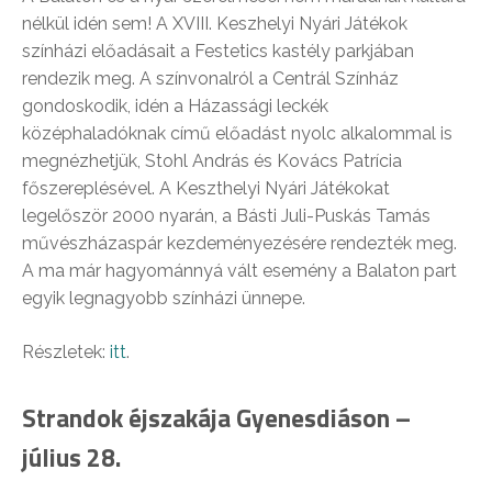
nélkül idén sem! A XVIII. Keszhelyi Nyári Játékok
színházi előadásait a Festetics kastély parkjában
rendezik meg. A színvonalról a Centrál Színház
gondoskodik, idén a Házassági leckék
középhaladóknak című előadást nyolc alkalommal is
megnézhetjük, Stohl András és Kovács Patrícia
főszereplésével. A Keszthelyi Nyári Játékokat
legelőször 2000 nyarán, a Básti Juli-Puskás Tamás
művészházaspár kezdeményezésére rendezték meg.
A ma már hagyománnyá vált esemény a Balaton part
egyik legnagyobb színházi ünnepe.
Részletek:
itt
.
Strandok éjszakája Gyenesdiáson –
július 28.