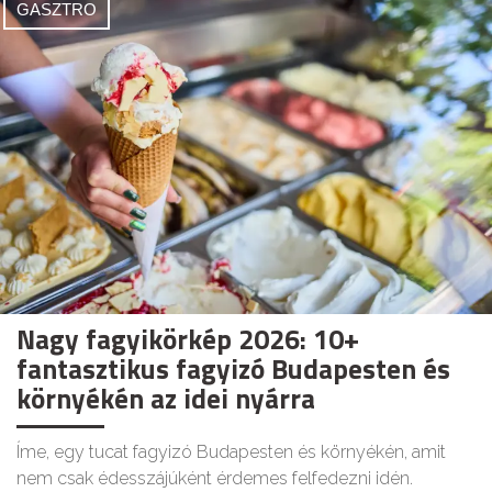
GASZTRO
Nagy fagyikörkép 2026: 10+
fantasztikus fagyizó Budapesten és
környékén az idei nyárra
Íme, egy tucat fagyizó Budapesten és környékén, amit
nem csak édesszájúként érdemes felfedezni idén.