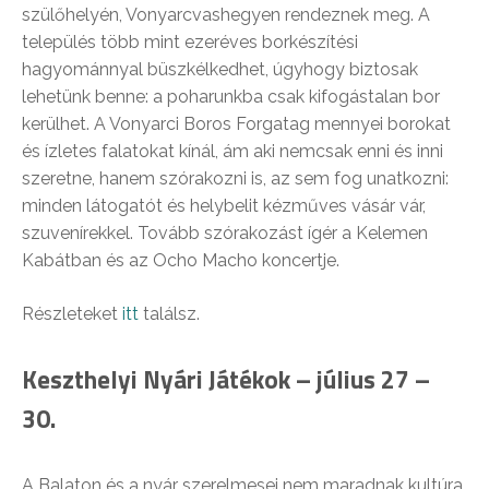
szülőhelyén, Vonyarcvashegyen rendeznek meg. A
település több mint ezeréves borkészítési
hagyománnyal büszkélkedhet, úgyhogy biztosak
lehetünk benne: a poharunkba csak kifogástalan bor
kerülhet. A Vonyarci Boros Forgatag mennyei borokat
és ízletes falatokat kínál, ám aki nemcsak enni és inni
szeretne, hanem szórakozni is, az sem fog unatkozni:
minden látogatót és helybelit kézműves vásár vár,
szuvenírekkel. Tovább szórakozást ígér a Kelemen
Kabátban és az Ocho Macho koncertje.
Részleteket
itt
találsz.
Keszthelyi Nyári Játékok – július 27 –
30.
A Balaton és a nyár szerelmesei nem maradnak kultúra