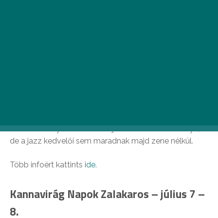
Keszthely a Balaton egyik legszínesebb városa. A
nyugat-balatoni település az idei nyáron szinte minden
napra kínál valamilyen izgalmas programot. Ilyen
esemény lesz a háromnapos KeszthelyFest is, melynek
Keszthely romantikus hangulatú, történelmi belvárosa
szolgál helyszínül. Ekkor rendezik meg a Bor Összehoz
Keszthelyen rendezvényt is, ahol az ország
legjelentősebb borvidékeinek pincészetei mutatják be
legkiválóbb boraikat. A fesztivált Freddie, Szekeres
Adrien és Pély Barna koncertjei teszik örök élménnyé,
de a jazz kedvelői sem maradnak majd zene nélkül.
Több infoért kattints
ide
.
Kannavirág Napok Zalakaros – július 7 –
8.