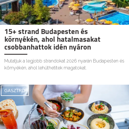
15+ strand Budapesten és
környékén, ahol hatalmasakat
csobbanhattok idén nyáron
Mutatjuk a legjobb strandokat 2026 nyarán Budapesten és
környékén, ahol lehűthetitek magatokat.
GASZTRO