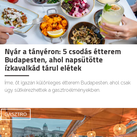
Nyár a tányéron: 5 csodás étterem
Budapesten, ahol napsütötte
ízkavalkád tárul elétek
Íme, öt igazán különleges étterem Budapesten, ahol csak
úgy sütkérezhettek a gasztroélményekben.
GASZTRO