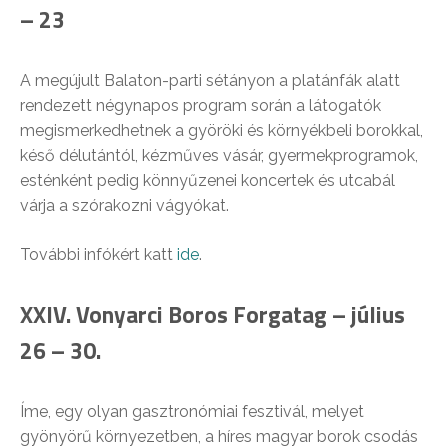
– 23
A megújult Balaton-parti sétányon a platánfák alatt
rendezett négynapos program során a látogatók
megismerkedhetnek a györöki és környékbeli borokkal,
késő délutántól, kézműves vásár, gyermekprogramok,
esténként pedig könnyűzenei koncertek és utcabál
várja a szórakozni vágyókat.
További infókért katt
ide
.
XXIV. Vonyarci Boros Forgatag – július
26 – 30.
Íme, egy olyan gasztronómiai fesztivál, melyet
gyönyörű környezetben, a híres magyar borok csodás