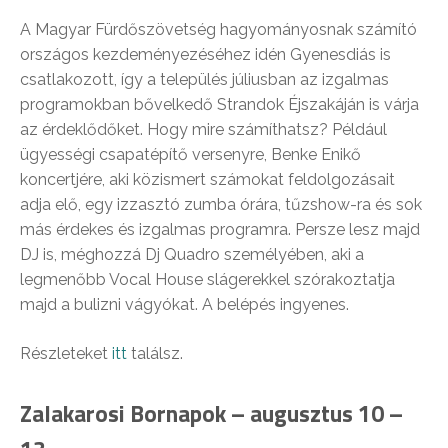
A Magyar Fürdőszövetség hagyományosnak számító
országos kezdeményezéséhez idén Gyenesdiás is
csatlakozott, így a település júliusban az izgalmas
programokban bővelkedő Strandok Éjszakáján is várja
az érdeklődőket. Hogy mire számíthatsz? Például
ügyességi csapatépítő versenyre, Benke Enikő
koncertjére, aki közismert számokat feldolgozásait
adja elő, egy izzasztó zumba órára, tűzshow-ra és sok
más érdekes és izgalmas programra. Persze lesz majd
DJ is, méghozzá Dj Quadro személyében, aki a
legmenőbb Vocal House slágerekkel szórakoztatja
majd a bulizni vágyókat. A belépés ingyenes.
Részleteket
itt
találsz.
Zalakarosi Bornapok – augusztus 10 –