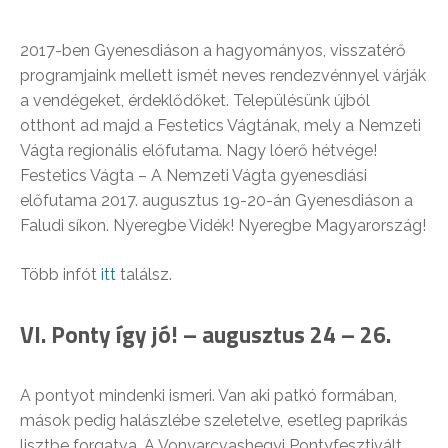
2017-ben Gyenesdiáson a hagyományos, visszatérő
programjaink mellett ismét neves rendezvénnyel várják
a vendégeket, érdeklődőket. Településünk újból
otthont ad majd a Festetics Vágtának, mely a Nemzeti
Vágta regionális előfutama. Nagy lóerő hétvége!
Festetics Vágta – A Nemzeti Vágta gyenesdiási
előfutama 2017. augusztus 19-20-án Gyenesdiáson a
Faludi síkon. Nyeregbe Vidék! Nyeregbe Magyarország!
Több infót
itt
találsz.
VI. Ponty így jó! – augusztus 24 – 26.
A pontyot mindenki ismeri. Van aki patkó formában,
mások pedig halászlébe szeletelve, esetleg paprikás
lisztbe forgatva. A Vonyarcvashegyi Pontyfesztivált