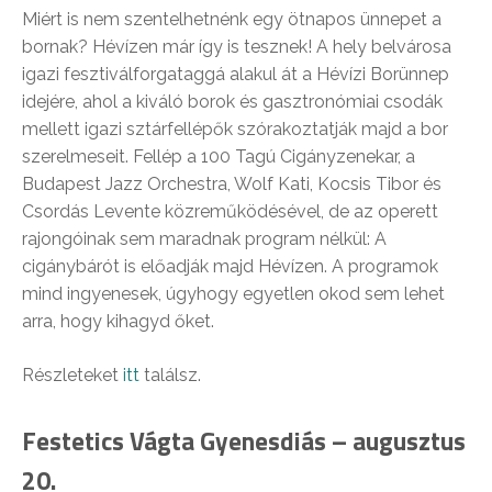
Miért is nem szentelhetnénk egy ötnapos ünnepet a
bornak? Hévízen már így is tesznek! A hely belvárosa
igazi fesztiválforgataggá alakul át a Hévízi Borünnep
idejére, ahol a kiváló borok és gasztronómiai csodák
mellett igazi sztárfellépők szórakoztatják majd a bor
szerelmeseit. Fellép a 100 Tagú Cigányzenekar, a
Budapest Jazz Orchestra, Wolf Kati, Kocsis Tibor és
Csordás Levente közreműködésével, de az operett
rajongóinak sem maradnak program nélkül: A
cigánybárót is előadják majd Hévízen. A programok
mind ingyenesek, úgyhogy egyetlen okod sem lehet
arra, hogy kihagyd őket.
Részleteket
itt
találsz.
Festetics Vágta Gyenesdiás – augusztus
20.