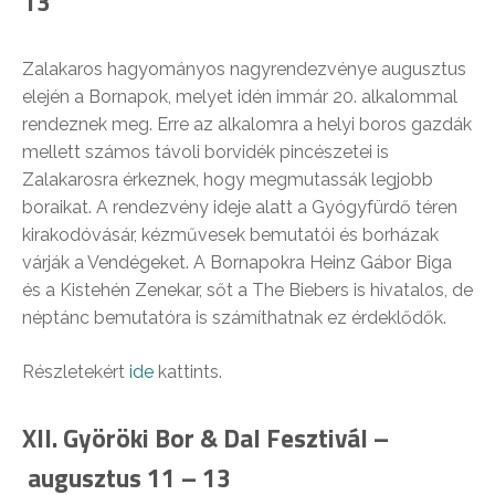
13
Zalakaros hagyományos nagyrendezvénye augusztus
elején a Bornapok, melyet idén immár 20. alkalommal
rendeznek meg. Erre az alkalomra a helyi boros gazdák
mellett számos távoli borvidék pincészetei is
Zalakarosra érkeznek, hogy megmutassák legjobb
boraikat. A rendezvény ideje alatt a Gyógyfürdő téren
kirakodóvásár, kézművesek bemutatói és borházak
várják a Vendégeket. A Bornapokra Heinz Gábor Biga
és a Kistehén Zenekar, sőt a The Biebers is hivatalos, de
néptánc bemutatóra is számíthatnak ez érdeklődők.
Részletekért
ide
kattints.
XII. Györöki Bor & Dal Fesztivál –
augusztus 11 – 13