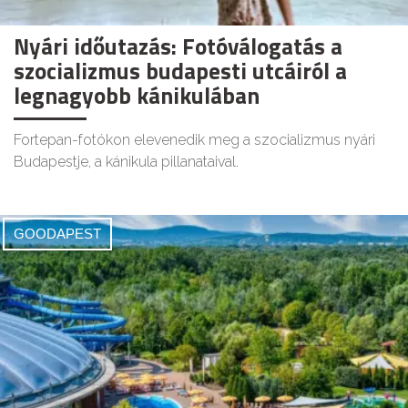
Nyári időutazás: Fotóválogatás a
szocializmus budapesti utcáiról a
legnagyobb kánikulában
Fortepan-fotókon elevenedik meg a szocializmus nyári
Budapestje, a kánikula pillanataival.
GOODAPEST