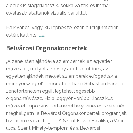
a dalok is slágerklasszikusokká váltak, és immár
elválaszthatatlanok vizuális párjuktól.
Ha kíváncsi vagy, kik lépnek fel ezen a felejthetetlen
estén, kattints
ide
.
Belvárosi Orgonakoncertek
„A zene isten ajándéka az embernek, az egyetlen
művészet, melyet a menny adott a földnek, az
egyetlen ajándék, melyet az emberek elfogadtak a
mennyországtól” – mondta Johann Sebastian Bach, a
zenetörténelem egyik legtehetségesebb
orgonaművésze. Ha a leggyönyörűbb klasszikus
műveket impozáns, történelmi helyszíneken szeretnéd
meghallgatni, a Belvárosi Orgonakoncertek programjait
biztosan élvezni fogod. A Szent István Bazilika, a Váci
utcai Szent Mihály-templom és a Belvárosi