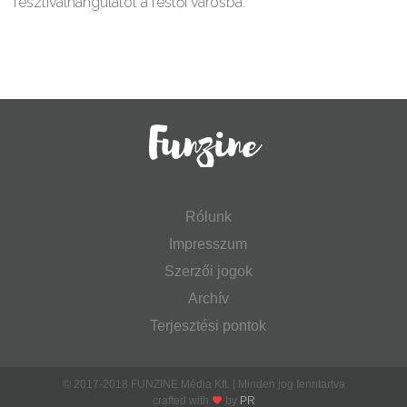
fesztiválhangulatot a festői városba.
Rólunk
Impresszum
Szerzői jogok
Archív
Terjesztési pontok
© 2017-2018 FUNZINE Média Kft. | Minden jog fenntartva
crafted with
by
PR