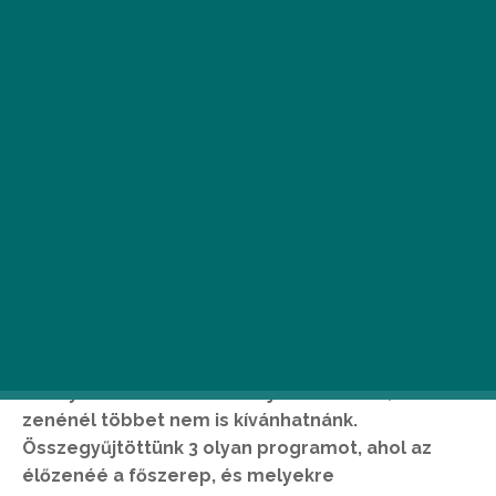
N
emcsak hideg sörrel lehet zárni a
nyári estéket. A városban rengeteg
hely van, ahol élőzenét is
szolgáltatnak az ételek-italok mellé,
de olyan zenés estekből is jócskán akad, ahol a
zenénél többet nem is kívánhatnánk.
Összegyűjtöttünk 3 olyan programot, ahol az
élőzenéé a főszerep, és melyekre