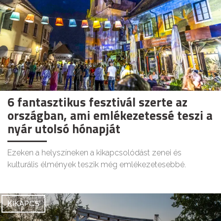
6 fantasztikus fesztivál szerte az
országban, ami emlékezetessé teszi a
nyár utolsó hónapját
Ezeken a helyszíneken a kikapcsolódást zenei és
kulturális élmények teszik még emlékezetesebbé.
KIKAPCS