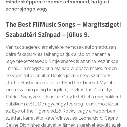
mindenképpen érdemes elmenned, ha igazi
zenerajongó vagy.
The Best FilMusic Songs – Margitszigeti
Szabadtéri Színpad – július 9.
Vannak slágerek, amelyekre nemcsak automatikusan
dalra fakadunk és felhangosítjuk a rádiót, hanem a
legemlékezetesebb filmjelenetek is azonnal eszünkbe
jutnak. Ha megszólal a Maniac, a lábszármelegítőben
helyben futó Jennifer Bealse jelenik meg szemeink
előtt a Flashdance-ből, az I Had the Time of My Life
című számra pedig beugrik a „piszkos tánc”, amelyet
Patrick Swayze és Jennifer Grey lejtett el a meghökkent
publikum előtt. De ugyanúgy lepereg fejünk mozijában
az Eye of the Tigerre edző Rocky, vagy a hajóorrban
széttárt karral álló Kate Winslet és Leonardo di Caprio
Celine Dion híres dalával. A filmek sikereivel együtt ezek