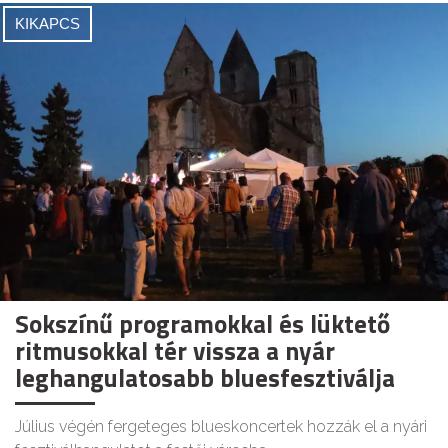
KIKAPCS
Sokszínű programokkal és lüktető
ritmusokkal tér vissza a nyár
leghangulatosabb bluesfesztiválja
Július végén fergeteges blueskoncertek hozzák el a nyári