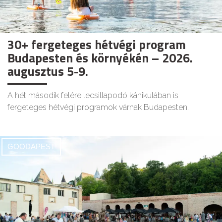
30+ fergeteges hétvégi program
Budapesten és környékén – 2026.
augusztus 5-9.
A hét második felére lecsillapodó kánikulában is
fergeteges hétvégi programok várnak Budapesten.
GOODAPEST