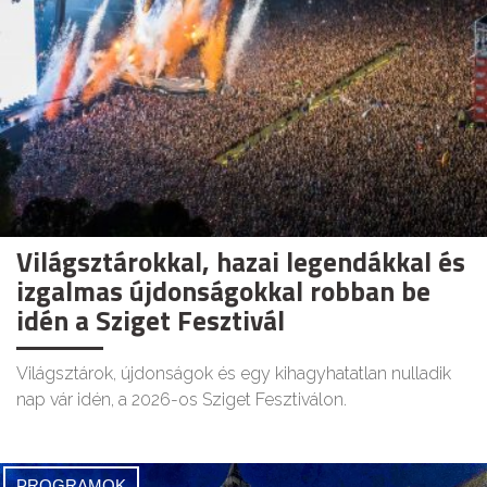
Világsztárokkal, hazai legendákkal és
izgalmas újdonságokkal robban be
idén a Sziget Fesztivál
Világsztárok, újdonságok és egy kihagyhatatlan nulladik
nap vár idén, a 2026-os Sziget Fesztiválon.
PROGRAMOK