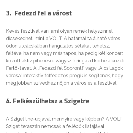
3. Fedezd fel a várost
Kevés fesztivál van, ami olyan remek helyszínnel
dicsekedhet, mint a VOLT. A határnál található város
ódon utcácskáiban hangulatos sétákat tehetsz,
feltéve, ha nem vagy másnapos, ha pedig két koncert
között aktív pihenésre vágysz, bringázd körbe a közeli
Fertő-tavat. A „Fedezd fel Sopront!” vagy „A csillagok
városa” interaktív felfedezős progik is segítenek, hogy
még jobban szívedhez nőjön a város és a fesztivál.
4. Felkészülhetsz a Szigetre
A Sziget line-upjával mennyire vagy képben? A VOLT
Sziget teraszán nemcsak a fellépők listájával