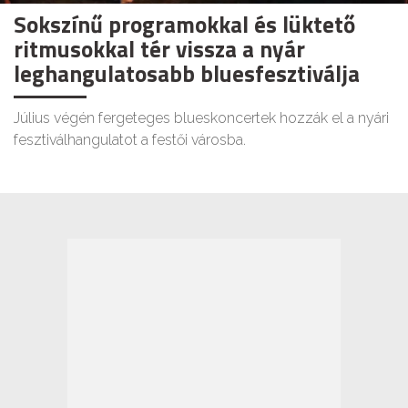
Sokszínű programokkal és lüktető
ritmusokkal tér vissza a nyár
leghangulatosabb bluesfesztiválja
Július végén fergeteges blueskoncertek hozzák el a nyári
fesztiválhangulatot a festői városba.