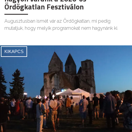
Ördögkatlan Fesztiválon
Augusztusban ismét vár az Ördögkatlan, mi pedig
mutatjuk, hogy melyik programokat nem hagynánk ki.
KIKAPCS