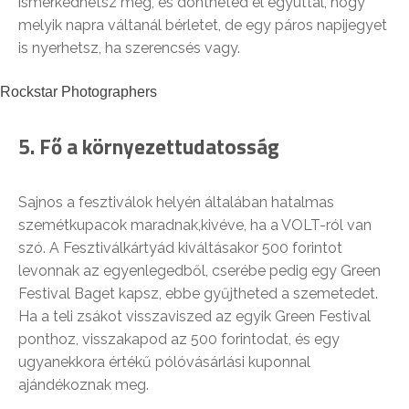
ismerkedhetsz meg, és döntheted el egyúttal, hogy
melyik napra váltanál bérletet, de egy páros napijegyet
is nyerhetsz, ha szerencsés vagy.
Rockstar Photographers
5. Fő a környezettudatosság
Sajnos a fesztiválok helyén általában hatalmas
szemétkupacok maradnak,kivéve, ha a VOLT-ról van
szó. A Fesztiválkártyád kiváltásakor 500 forintot
levonnak az egyenlegedből, cserébe pedig egy Green
Festival Baget kapsz, ebbe gyűjtheted a szemetedet.
Ha a teli zsákot visszaviszed az egyik Green Festival
ponthoz, visszakapod az 500 forintodat, és egy
ugyanekkora értékű pólóvásárlási kuponnal
ajándékoznak meg.