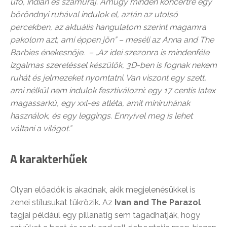
ufó, indián és szamuráj. Amúgy minden koncertre egy
bőröndnyi ruhával indulok el, aztán az utolsó
percekben, az aktuális hangulatom szerint magamra
pakolom azt, ami éppen jön” – meséli az Anna and The
Barbies énekesnője. – „Az idei szezonra is mindenféle
izgalmas szereléssel készülök, 3D-ben is fognak nekem
ruhát és jelmezeket nyomtatni. Van viszont egy szett,
ami nélkül nem indulok fesztiválozni: egy 17 centis latex
magassarkú, egy xxl-es atléta, amit miniruhának
használok, és egy leggings. Ennyivel meg is lehet
váltani a világot.”
A karakterhűek
Olyan előadók is akadnak, akik megjelenésükkel is
zenei stílusukat tükrözik. Az
Ivan and The Parazol
tagjai például egy pillanatig sem tagadhatják, hogy