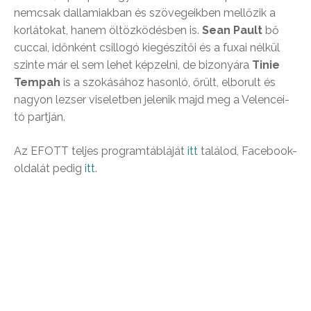
nemcsak dallamiakban és szövegeikben mellőzik a
korlátokat, hanem öltözködésben is.
Sean Pault
bő
cuccai, időnként csillogó kiegészítői és a fuxai nélkül
szinte már el sem lehet képzelni, de bizonyára
Tinie
Tempah
is a szokásához hasonló, őrült, elborult és
nagyon lezser viseletben jelenik majd meg a Velencei-
tó partján.
Az EFOTT teljes programtábláját
itt
találod, Facebook-
oldalát pedig
itt
.