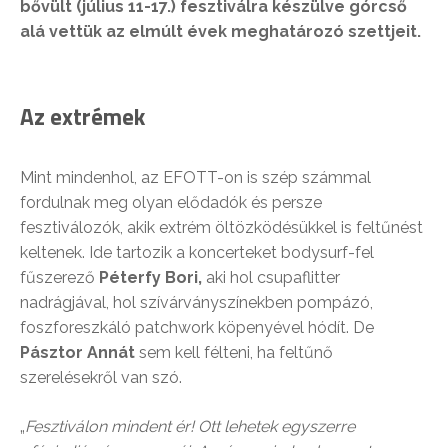
bővült (július 11-17.) fesztiválra készülve górcső
alá vettük az elmúlt évek meghatározó szettjeit.
Az extrémek
Mint mindenhol, az EFOTT-on is szép számmal
fordulnak meg olyan elődadók és persze
fesztiválozók, akik extrém öltözködésükkel is feltűnést
keltenek. Ide tartozik a koncerteket bodysurf-fel
fűszerező
Péterfy Bori,
aki hol csupaflitter
nadrágjával, hol szívárványszínekben pompázó,
foszforeszkáló patchwork köpenyével hódít. De
Pásztor Annát
sem kell félteni, ha feltűnő
szerelésekről van szó.
„
Fesztiválon mindent ér! Ott lehetek egyszerre