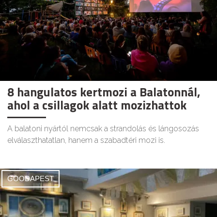
8 hangulatos kertmozi a Balatonnál,
ahol a csillagok alatt mozizhattok
A balatoni nyártól nemcsak a strandolás és lángosozás
elválaszthatatlan, hanem a szabadtéri mozi is.
GOODAPEST