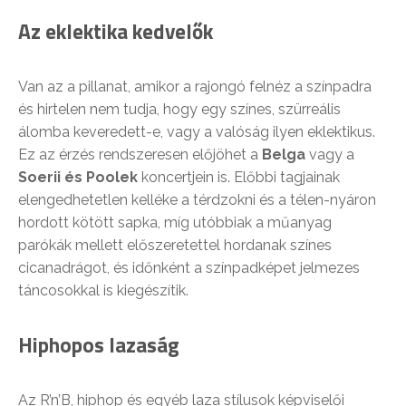
Az eklektika kedvelők
Van az a pillanat, amikor a rajongó felnéz a színpadra
és hirtelen nem tudja, hogy egy színes, szürreális
álomba keveredett-e, vagy a valóság ilyen eklektikus.
Ez az érzés rendszeresen előjöhet a
Belga
vagy a
Soerii és Poolek
koncertjein is. Előbbi tagjainak
elengedhetetlen kelléke a térdzokni és a télen-nyáron
hordott kötött sapka, míg utóbbiak a műanyag
parókák mellett előszeretettel hordanak színes
cicanadrágot, és időnként a színpadképet jelmezes
táncosokkal is kiegészítik.
Hiphopos lazaság
Az R’n’B, hiphop és egyéb laza stílusok képviselői