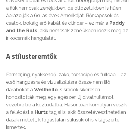
szívüket a beat és rock and roll dobogtatja meg, hiszen
a fiúk nemcsak zenéjükben, de öltözetükben is hűen
ábrázolják a 60-as évek Amerikáját. Bőrkapcsok és
csatok, bokáig érő kabát és cilinder – ez már a
Paddy
and the Rats,
akik nemcsak zenéjükben idézik meg az
ír kocsmák hangulatát.
A stílusteremtők
Farmer, ing, nyakkendő, zakó, tornacipő és fullcap – az
első hangzásra és vizualizálásra össze nem illő
darabokat a
Wellhello
-s srácok sikeresen
honosították meg, egy egészen új divathullámot
vezetve be a köztudatba. Hasonlóan komolyan veszik
a fellépést a
Hurts
tagjai is, akik összetéveszthetetlen
dalaik mellett, kifogástalan stílusukról is világszerte
ismertek.