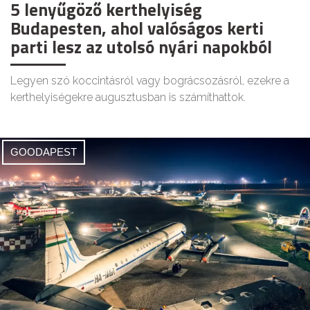
5 lenyűgöző kerthelyiség
Budapesten, ahol valóságos kerti
parti lesz az utolsó nyári napokból
Legyen szó koccintásról vagy bográcsozásról, ezekre a
kerthelyiségekre augusztusban is számíthattok.
GOODAPEST