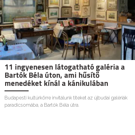
11 ingyenesen látogatható galéria a
Bartók Béla úton, ami hűsítő
menedéket kínál a kánikulában
Budapesti kultúrkörre invitálunk titeket az újbudai galériák
paradicsomába, a Bartók Béla útra.