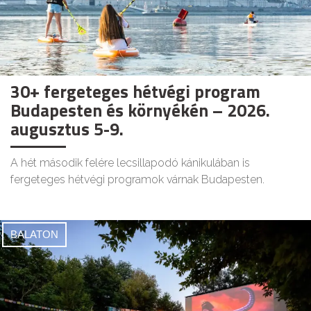
30+ fergeteges hétvégi program
Budapesten és környékén – 2026.
augusztus 5-9.
A hét második felére lecsillapodó kánikulában is
fergeteges hétvégi programok várnak Budapesten.
BALATON