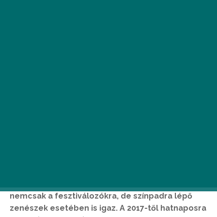
P
óló – farmer – tornacipő, vagy direkt
erre az alkalomra beszerzett egyedi
darabok? Tömegbe olvadás, vagy minél
nagyobb feltűnéskeltés? A EFOTT-ozók
ízlése nemcsak a zene, de a divat terén is
igencsak különböző, és ez természetesen
nemcsak a fesztiválozókra, de színpadra lépő
zenészek esetében is igaz. A 2017-től hatnaposra