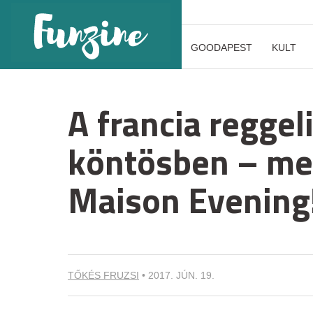
GOODAPEST
KULT
A francia reggel
köntösben – meg
Maison Evening
TŐKÉS FRUZSI
•
2017. JÚN. 19.