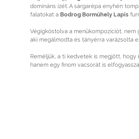
domináns ízét. A sárgarépa enyhén tompí
falatokat a
Bodrog Borműhely Lapis
furm
Végigkóstolva a menükompozíciót, nem 
aki megálmodta és tányérra varázsolta e
Reméljük, a ti kedvetek is megjött, hogy
hanem egy finom vacsorát is elfogyasszat