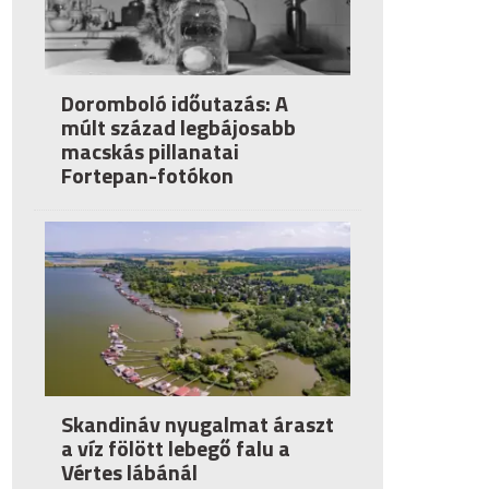
Doromboló időutazás: A
múlt század legbájosabb
macskás pillanatai
Fortepan-fotókon
Skandináv nyugalmat áraszt
a víz fölött lebegő falu a
Vértes lábánál