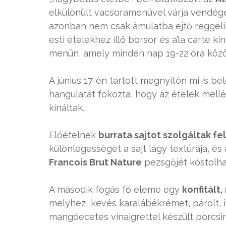
elkülönült vacsoramenüvel várja vendég
azonban nem csak ámulatba ejtő reggelik
esti ételekhez illő borsor és a’la carte k
menün, amely minden nap 19-22 óra közöt
A június 17-én tartott megnyitón mi is b
hangulatát fokozta, hogy az ételek mel
kínáltak.
Előételnek
burrata sajtot szolgáltak fel
különlegességét a sajt lágy textúrája, és 
Francois Brut Nature
pezsgőjét kóstolha
A második fogás fő eleme egy
konfitált
melyhez kevés karalábékrémet, párolt, il
mangóecetes vinaigrettel készült porcsin