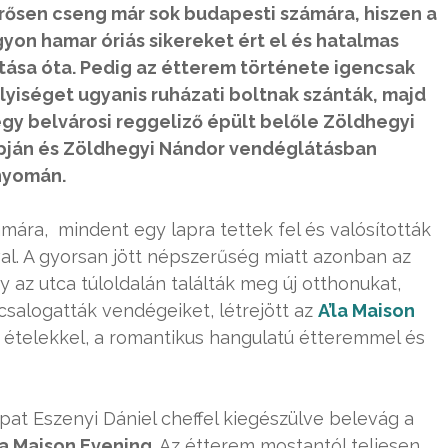
erősen cseng már sok budapesti számára, hiszen a
gyon hamar óriás sikereket ért el és hatalmas
itása óta. Pedig az étterem története igencsak
lyiséget ugyanis ruházati boltnak szánták, majd
gy belvárosi reggeliző épült belőle Zöldhegyi
apján és Zöldhegyi Nándor vendéglátásban
nyomán.
ára, mindent egy lapra tettek fel és valósították
al. A gyorsan jött népszerűség miatt azonban az
y az utca túloldalán találták meg új otthonukat,
 csalogatták vendégeiket, létrejött az
A’la Maison
i ételekkel, a romantikus hangulatú étteremmel és
apat Eszenyi Dániel cheffel kiegészülve belevág a
la Maison Evening
. Az étterem mostantól teljesen