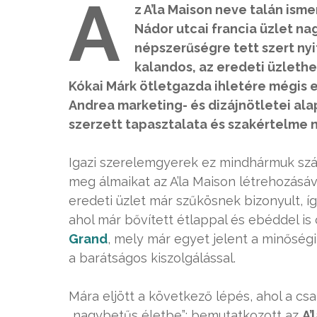
A
z A’la Maison neve talán ism
Nádor utcai francia üzlet na
népszerűségre tett szert ny
kalandos, az eredeti üzlethe
Kókai Márk ötletgazda ihletére mégis e
Andrea marketing- és dizájnötletei al
szerzett tapasztalata és szakértelme 
Igazi szerelemgyerek ez mindhármuk szám
meg álmaikat az A’la Maison létrehozásáv
eredeti üzlet már szűkösnek bizonyult, íg
ahol már bővített étlappal és ebéddel is
Grand
, mely már egyet jelent a minőség
a barátságos kiszolgálással.
Mára eljött a következő lépés, ahol a cs
„nagybetűs életbe”: bemutatkozott az
A’