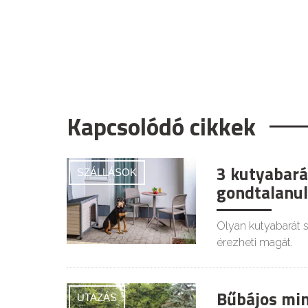
Kapcsolódó cikkek
3 kutyabará
SZÁLLÁSOK
gondtalanul
Olyan kutyabarát s
érezheti magát.
Bűbájos min
UTAZÁS