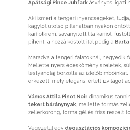
Apátsági Pince Juhfark
ásványos, igazi 
Aki ismeri a tengeri ínyencségeket, tudja
kagylót utolsó pillanatban nyakon öntöt
karfiolkrém, savanyított lila karfiol, füstö
pihent, a hozzá kóstolt ital pedig a
Barta
Maradva a tengeri falatoknál, negyedik 
Mellette nyers édeskömény szeletek, sü
lestyánolaj borzolta az ízlelőbimbóinkat
érkezett, mely elegáns, érlelt ízvilágot a
Vámos Attila Pinot Noir
dinamikus tanni
tekert báránynyak
, mellette tormás zell
zellerkorong, torma gél és friss reszelt t
Végezetül egy
degusztációs kompozíci