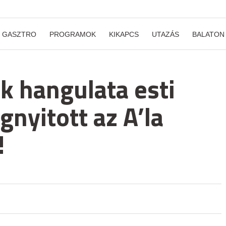
GASZTRO
PROGRAMOK
KIKAPCS
UTAZÁS
BALATON
ik hangulata esti
nyitott az A’la
!