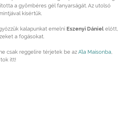
totta a gyömbéres gél fanyarságát. Az utolsó
intjával kísértük.
győzzük kalapunkat emelni
Eszenyi Dániel
előtt,
zeket a fogásokat.
 ne csak reggelire térjetek be az
A’la Maisonba
,
ok itt!