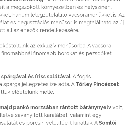
eit a megszokott környezetben és helyszínen,
kel, hanem lélegzetelállító vacsoramenükkel is. Az
ínálat és degusztációs menüsor is megtalálható az új
t áll az éhezők rendelkezésére.
elekóstoltunk az exkluzív menüsorba. A vacsora
lé finomabbnál finomabb borokat és pezsgőket
 spárgával és friss salátával
. A fogás
a spárga jellegzetes íze adta. A
Törley Pincészet
ttuk előételünk mellé.
, majd pankó morzsában rántott báránynyelv
volt,
letve savanyított karalábét, valamint egy
salátát és porcsin veloutée-t kínáltak. A
Somlói