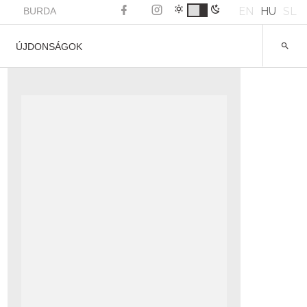
EN
HU
SL
BURDA
ÚJDONSÁGOK