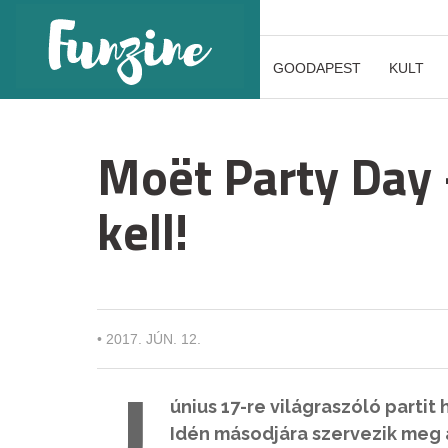
GOODAPEST
KULT
Moët Party Day 
kell!
•
2017. JÚN. 12.
J
únius 17-re világraszóló parti
Idén másodjára szervezik meg 