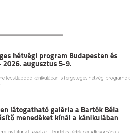
ges hétvégi program Budapesten és
 2026. augusztus 5-9.
re lecsillapodó kánikulában is fergeteges hétvégi programok
.
en látogatható galéria a Bartók Béla
űsítő menedéket kínál a kánikulában
re invitálunk titeket az újbudai galériák paradicsomába, a