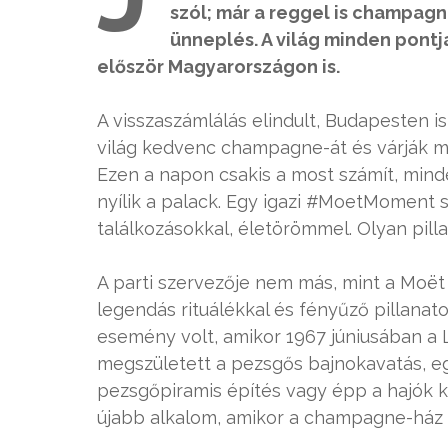
szól; már a reggel is champagne
ünneplés. A világ minden pontj
először Magyarországon is.
A visszaszámlálás elindult, Budapesten is
világ kedvenc champagne-át és várják mi
Ezen a napon csakis a most számít, mind
nyílik a palack. Egy igazi #MoetMoment s
találkozásokkal, életörömmel. Olyan pilla
A parti szervezője nem más, mint a Moë
legendás rituálékkal és fényűző pillanat
esemény volt, amikor 1967 júniusában a 
megszületett a pezsgős bajnokavatás, e
pezsgőpiramis építés vagy épp a hajók k
újabb alkalom, amikor a champagne-ház