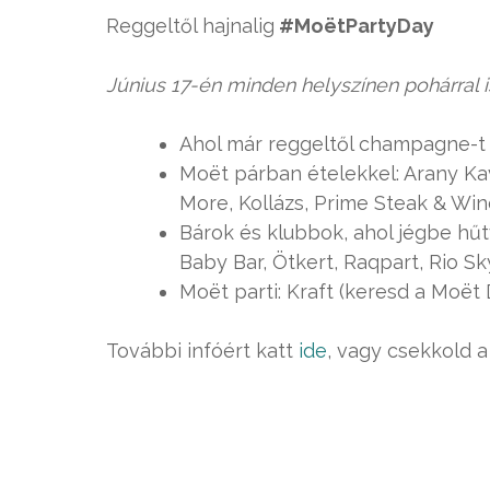
Reggeltől hajnalig
#MoëtPartyDay
Június 17-én minden helyszínen pohárral i
Ahol már reggeltől champagne-t 
Moët párban ételekkel: Arany Kavi
More, Kollázs, Prime Steak & Win
Bárok és klubbok, ahol jégbe hű
Baby Bar, Ötkert, Raqpart, Rio S
Moët parti: Kraft (keresd a Moë
További infóért katt
ide
, vagy csekkold