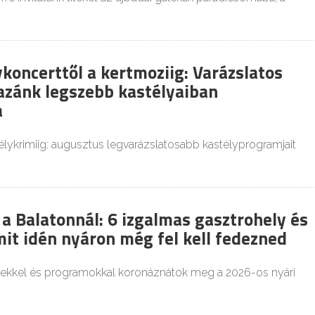
koncerttől a kertmoziig: Varázslatos
zánk legszebb kastélyaiban
a
élykrimiig: augusztus legvarázslatosabb kastélyprogramjait
a Balatonnál: 6 izgalmas gasztrohely és
mit idén nyáron még fel kell fedezned
ekkel és programokkal koronáznátok meg a 2026-os nyári