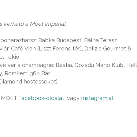
s kérhető a Moët Impérial.
poharazhatsz: Babka Budapest, Bálna Terasz
ár, Café Vian (Liszt Ferenc tér), Delizia Gourmet &
e, Tokio
tve vár a champagne: Bestia, Gozsdu Manó Klub, Hel
ky, Romkert, 360 Bar
t Diamond hostesseket)
 a MOET
Facebook-oldalát
, vagy
Instagramját
.