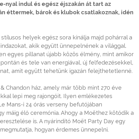
-nyal indul és egész éjszakán át tart az
án éttermek, bárok és klubok csatlakoznak, idén
 stílusos helyek egész sora kínálja majd pohárral a
ndazokat, akik együtt ünnepelnének a világgal.
en egyes pillanat újabb közös élmény, mint amikor
pontán és tele van energiával, új felfedezésekkel,
nat, amit együtt tehetünk igazán felejthetetlenné.
t & Chandon ház, amely már több mint 270 éve
okkal lepi meg rajongóit. Ilyen emlékezetes
Le Mans-i 24 órás verseny befutójában
gy máig élő ceremónia. Ahogy a Moëthez kötődik a
eresztelése is. A nyárindító Moët Party Day egy
 megmutatja, hogyan érdemes ünnepelni.