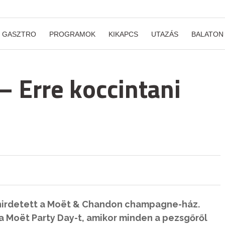
GASZTRO
PROGRAMOK
KIKAPCS
UTAZÁS
BALATON
– Erre koccintani
t hirdetett a Moët & Chandon champagne-ház.
a Moët Party Day-t, amikor minden a pezsgőről