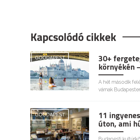
Kapcsolódó cikkek
30+ fergete
GOODAPEST
környékén –
A hét második felé
várnak Budapesten
11 ingyenes
GOODAPEST
úton, ami h
Budapesti kultúrkör