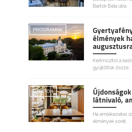
Bartók Béla útra.
Gyertyafény
PROGRAMOK
élmények ha
augusztusr
Kertmozitól a kast
gyűjtöttük össze.
Újdonságok 
BALATON
látnivaló, a
Ha emlékezetes íz
élmények sorát.