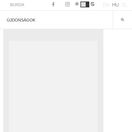
EN
HU
SL
BURDA
ÚJDONSÁGOK