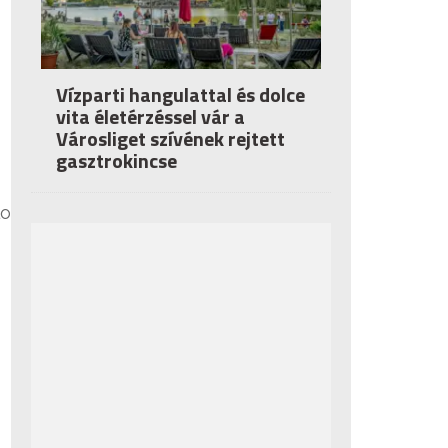
Vízparti hangulattal és dolce
vita életérzéssel vár a
Városliget szívének rejtett
gasztrokincse
lo