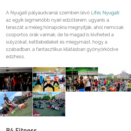
A Nyugati pályaudvarral szemben lévő
Life1 Nyugati
az egyik legmenőbb nyári edzőterem, ugyanis a
teraszát a meleg hónapokra megnyitják, ahol nemcsak
csoportos órák vannak, de te magad is kiviheted a
súlyzókat, kettlebelleket és miegymást, hogy a
szabadban, a fantasztikus kilátásban gyönyörködve
edzhess.
B4 Fitness