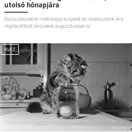
utolsó hónapjára
Búcsúztassátok méltóképp a nyarat és vadásszátok le a
régóta áhított kincseket augusztusban is!
KULT