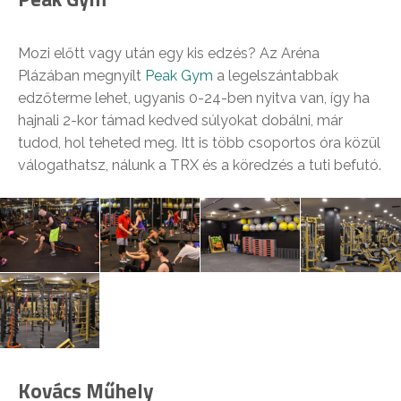
Mozi előtt vagy után egy kis edzés? Az Aréna
Plázában megnyílt
Peak Gym
a legelszántabbak
edzőterme lehet, ugyanis 0-24-ben nyitva van, így ha
hajnali 2-kor támad kedved súlyokat dobálni, már
tudod, hol teheted meg. Itt is több csoportos óra közül
válogathatsz, nálunk a TRX és a köredzés a tuti befutó.
Kovács Műhely