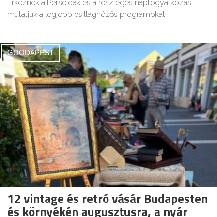
Érkeznek a Perseidák és a részleges napfogyatkozás:
mutatjuk a legjobb csillagnézős programokat!
GOODAPEST
12 vintage és retró vásár Budapesten
és környékén augusztusra, a nyár