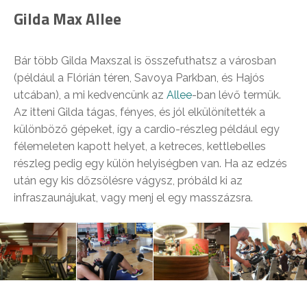
Gilda Max Allee
Bár több Gilda Maxszal is összefuthatsz a városban
(például a Flórián téren, Savoya Parkban, és Hajós
utcában), a mi kedvencünk az
Allee
-ban lévő termük.
Az itteni Gilda tágas, fényes, és jól elkülönítették a
különböző gépeket, így a cardio-részleg például egy
félemeleten kapott helyet, a ketreces, kettlebelles
részleg pedig egy külön helyiségben van. Ha az edzés
után egy kis dőzsölésre vágysz, próbáld ki az
infraszaunájukat, vagy menj el egy masszázsra.