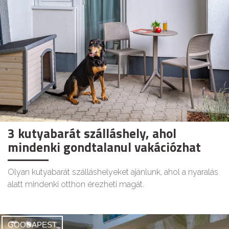
3 kutyabarát szálláshely, ahol
mindenki gondtalanul vakációzhat
Olyan kutyabarát szálláshelyeket ajánlunk, ahol a nyaralás
alatt mindenki otthon érezheti magát.
GOODAPEST