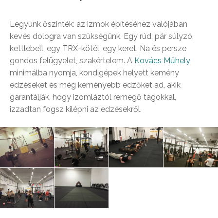
Legyünk őszinték: az izmok építéséhez valójában
kevés dologra van szükségünk. Egy rúd, pár súlyzó,
kettlebell, egy TRX-kötél, egy keret. Na és persze
gondos felügyelet, szakértelem. A
Kovács Műhely
minimálba nyomja, kondigépek helyett kemény
edzéseket és még keményebb edzőket ad, akik
garantálják, hogy izomláztól remegő tagokkal,
izzadtan fogsz kilépni az edzésekről.