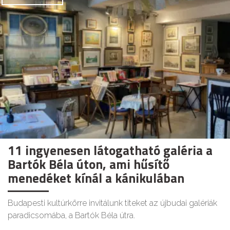
11 ingyenesen látogatható galéria a
Bartók Béla úton, ami hűsítő
menedéket kínál a kánikulában
Budapesti kultúrkörre invitálunk titeket az újbudai galériák
paradicsomába, a Bartók Béla útra.