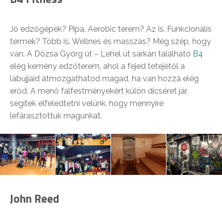
Jó edzőgépek? Pipa. Aerobic terem? Az is. Funkcionális
termek? Több is. Wellnes és masszás? Még szép, hogy
van. A Dózsa Györg út – Lehel út sarkán található
B4
elég kemény edzőterem, ahol a fejed tetejétől a
lábujjaid átmozgathatod magad, ha van hozzá elég
erőd. A menő falfestményekért külön dicséret jár,
segítek elfeledtetni velünk, hogy mennyire
lefárasztottuk magunkat.
John Reed