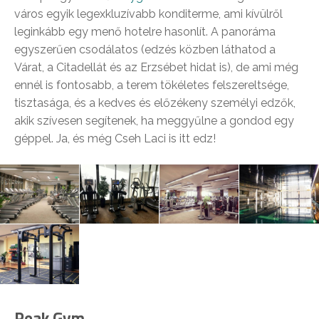
város egyik legexkluzívabb konditerme, ami kívülről
leginkább egy menő hotelre hasonlít. A panoráma
egyszerűen csodálatos (edzés közben láthatod a
Várat, a Citadellát és az Erzsébet hidat is), de ami még
ennél is fontosabb, a terem tökéletes felszereltsége,
tisztasága, és a kedves és előzékeny személyi edzők,
akik szívesen segítenek, ha meggyűlne a gondod egy
géppel. Ja, és még Cseh Laci is itt edz!
Peak Gym