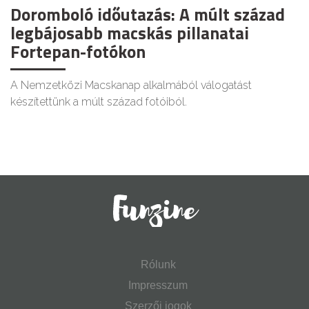
Doromboló időutazás: A múlt század
legbájosabb macskás pillanatai
Fortepan-fotókon
A Nemzetközi Macskanap alkalmából válogatást
készítettünk a múlt század fotóiból.
Rólunk
Impresszum
Szerzői jogok