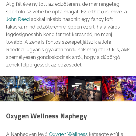
Alig fél éve nyitott az edzőterem, de már rengeteg
sportoló szívébe belopta magát. Ez érthető is, mivel a
John Reed
sokkal inkább hasonlít egy fancy loft
lakásra, mind edzőteremre, éppen ezért, ha a város
legdesignosabb konditermét keresnéd, ne menj
tovább. A zene is fontos szerepet játszik a John
Reednél, ugyanis gyakran fordulnak meg itt DJ-k is, akik
személyesen gondoskodnak arról, hogy a dübörgő
zenék felpörgessék az edzésedet.
Oxygen Wellness Naphegy
A Naphegyen lévő
Oxygen Wellness
kétségtelenül a