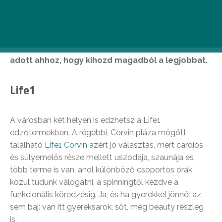
(még) jobb formában zárd, mint amilyennel
elkezdted. Összegyűjtöttünk 7 edzőtermet, ahol
bár az izzadást és a kemény munkát nem tudod
megspórolni, de legalább minden körülmény
adott ahhoz, hogy kihozd magadból a legjobbat.
Life1
A városban két helyen is edzhetsz a Life1
edzőtermekben. A régebbi, Corvin pláza mögött
található
Life1 Corvin
azért jó választás, mert cardiós
és súlyemelős része mellett uszodája, szaunája és
több terme is van, ahol különböző csoportos órák
közül tudunk válogatni, a spinningtől kezdve a
funkcionális köredzésig. Ja, és ha gyerekkel jönnél az
sem baj: van itt gyereksarok, sőt, még beauty részleg
is.