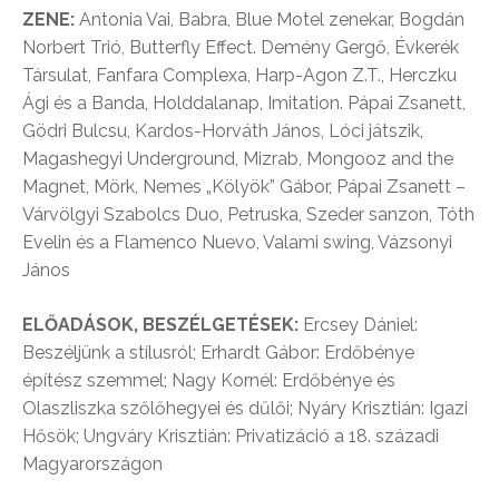
ZENE:
Antonia Vai, Babra, Blue Motel zenekar, Bogdán
Norbert Trió, Butterfly Effect. Demény Gergő, Évkerék
Társulat, Fanfara Complexa, Harp-Agon Z.T., Herczku
Ági és a Banda, Holddalanap, Imitation. Pápai Zsanett,
Gödri Bulcsu, Kardos-Horváth János, Lóci játszik,
Magashegyi Underground, Mizrab, Mongooz and the
Magnet, Mörk, Nemes „Kölyök” Gábor, Pápai Zsanett –
Várvölgyi Szabolcs Duo, Petruska, Szeder sanzon, Tóth
Evelin és a Flamenco Nuevo, Valami swing, Vázsonyi
János
ELŐADÁSOK, BESZÉLGETÉSEK:
Ercsey Dániel:
Beszéljünk a stílusról; Erhardt Gábor: Erdőbénye
építész szemmel; Nagy Kornél: Erdőbénye és
Olaszliszka szőlőhegyei és dűlői; Nyáry Krisztián: Igazi
Hősök; Ungváry Krisztián: Privatizáció a 18. századi
Magyarországon