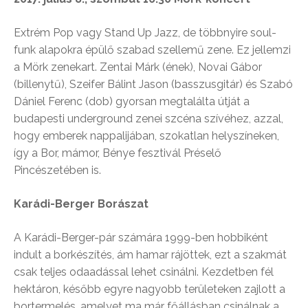
Extrém Pop vagy Stand Up Jazz, de többnyire soul-
funk alapokra épülő szabad szellemű zene. Ez jellemzi
a Mörk zenekart. Zentai Márk (ének), Novai Gábor
(billenytű), Szeifer Bálint Jason (basszusgitár) és Szabó
Dániel Ferenc (dob) gyorsan megtalálta útját a
budapesti underground zenei szcéna szívéhez, azzal,
hogy emberek nappalijában, szokatlan helyszíneken,
így a Bor, mámor, Bénye fesztivál Préselő
Pincészetében is.
Karádi-Berger Borászat
A Karádi-Berger-pár számára 1999-ben hobbiként
indult a borkészítés, ám hamar rájöttek, ezt a szakmát
csak teljes odaadással lehet csinálni. Kezdetben fél
hektáron, később egyre nagyobb területeken zajlott a
bortermelés, amelyet ma már főállásban csinálnak a