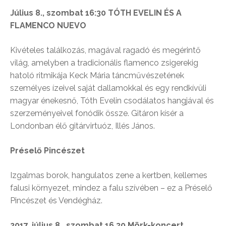
Július 8., szombat 16:30 TÓTH EVELIN ÉS A
FLAMENCO NUEVO
Kivételes találkozás, magával ragadó és megérintő
világ, amelyben a tradicionális flamenco zsigerekig
hatoló ritmikája Keck Mária táncművészetének
személyes ízeivel saját dallamokkal és egy rendkívüli
magyar énekesnő, Tóth Evelin csodálatos hangjával és
szerzeményeivel fonódik össze. Gitáron kísér a
Londonban élő gitárvirtuóz, Illés János.
Préselő Pincészet
Izgalmas borok, hangulatos zene a kertben, kellemes
falusi környezet, mindez a falu szívében – ez a Préselő
Pincészet és Vendégház.
2017. július 8., szombat 16.30 Mörk-koncert