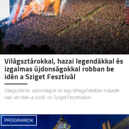
Világsztárokkal, hazai legendákkal és
izgalmas újdonságokkal robban be
idén a Sziget Fesztivál
Világsztárok, újdonságok és egy kihagyhatatlan nulladik
nap vár idén, a 2026-os Sziget Fesztiválon.
PROGRAMOK