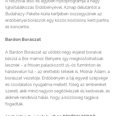
A fesztivál első és egyben nyitóprogramja a nagy
(újra)találkozás Erdőbényével. Aznap délutántól a
Budaházy-Fekete-kúria kertjében összegyűlnek az
erdőbényei borászok egy közös kóstolóra, kerti partira
és koncertre.
Bardon Borászat
A Bardon Borászat az utóbbi négy évjárat boraival
készül a Bor, mámor, Bényére, így megkóstolhatóak
lesznek – a frissen palackozott 15-ös furminton és
hárslevelűn túl – az érettebb tételek is. Molnár Ádám, a
borászat vezetője, Erdőbényén a táj egyedi szépsége
és csodálatos nyugalma mellett, főleg az embereket
szereti, akik mind nagyon segítőkészek és kedvesek, és
akiknek rendkívül hálás, hogy a közösség tagjává
fogadták.