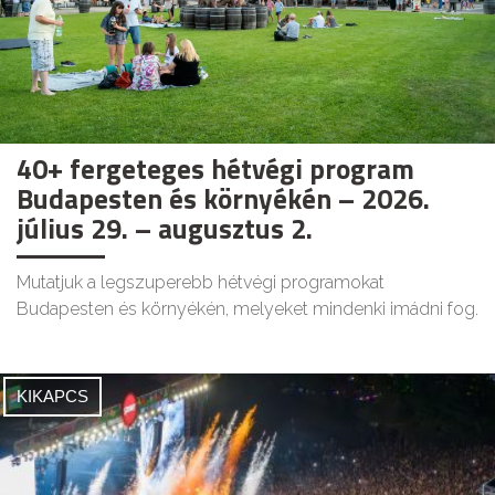
40+ fergeteges hétvégi program
Budapesten és környékén – 2026.
július 29. – augusztus 2.
Mutatjuk a legszuperebb hétvégi programokat
Budapesten és környékén, melyeket mindenki imádni fog.
KIKAPCS