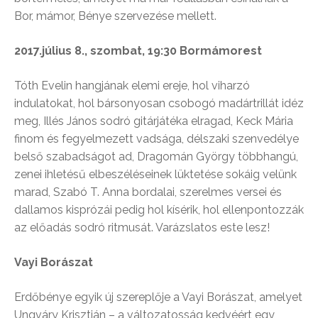
Bor, mámor, Bénye szervezése mellett.
2017.július 8., szombat, 19:30 Bormámorest
Tóth Evelin hangjának elemi ereje, hol viharzó
indulatokat, hol bársonyosan csobogó madártrillát idéz
meg, Illés János sodró gitárjátéka elragad, Keck Mária
finom és fegyelmezett vadsága, délszaki szenvedélye
belső szabadságot ad, Dragomán György többhangú,
zenei ihletésű elbeszéléseinek lüktetése sokáig velünk
marad, Szabó T. Anna bordalai, szerelmes versei és
dallamos kisprózái pedig hol kísérik, hol ellenpontozzák
az előadás sodró ritmusát. Varázslatos este lesz!
Vayi Borászat
Erdőbénye egyik új szereplője a Vayi Borászat, amelyet
Ungváry Krisztián – a változatosság kedvéért egy