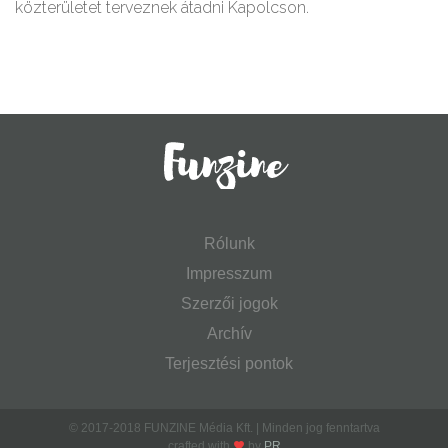
közterületet terveznek átadni Kapolcson.
Rólunk
Impresszum
Szerzői jogok
Archív
Terjesztési pontok
© 2017-2018 FUNZINE Média Kft. | Minden jog fenntartva
crafted with
by
PR