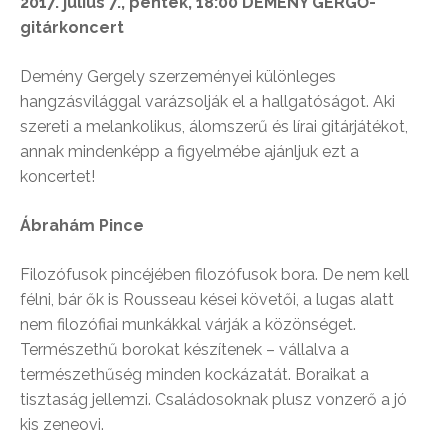
2017. július 7., péntek, 18:00 DEMÉNY GERGŐ-
gitárkoncert
Demény Gergely szerzeményei különleges
hangzásvilággal varázsolják el a hallgatóságot. Aki
szereti a melankolikus, álomszerű és lírai gitárjátékot,
annak mindenképp a figyelmébe ajánljuk ezt a
koncertet!
Ábrahám Pince
Filozófusok pincéjében filozófusok bora. De nem kell
félni, bár ők is Rousseau kései követői, a lugas alatt
nem filozófiai munkákkal várják a közönséget.
Természethű borokat készítenek – vállalva a
természethűség minden kockázatát. Boraikat a
tisztaság jellemzi. Családosoknak plusz vonzerő a jó
kis zeneovi.