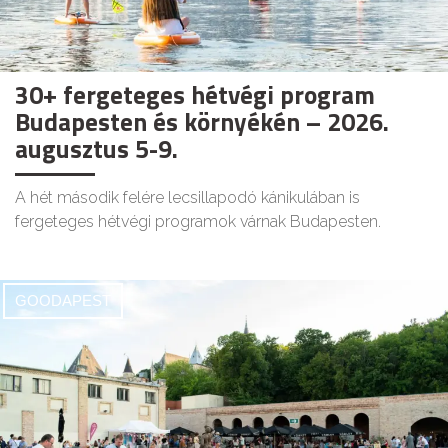
30+ fergeteges hétvégi program
Budapesten és környékén – 2026.
augusztus 5-9.
A hét második felére lecsillapodó kánikulában is
fergeteges hétvégi programok várnak Budapesten.
GOODAPEST