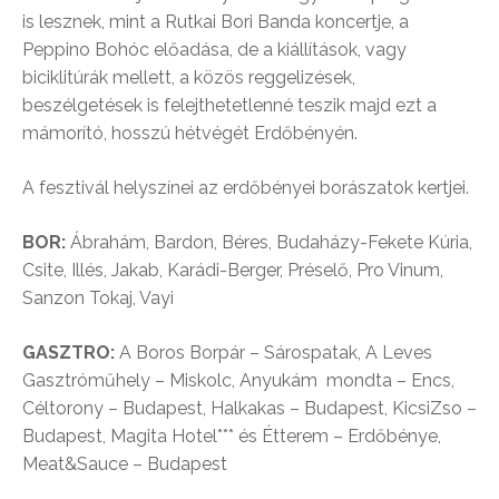
is lesznek, mint a Rutkai Bori Banda koncertje, a
Peppino Bohóc előadása, de a kiállítások, vagy
biciklitúrák mellett, a közös reggelizések,
beszélgetések is felejthetetlenné teszik majd ezt a
mámorító, hosszú hétvégét Erdőbényén.
A fesztivál helyszínei az erdőbényei borászatok kertjei.
BOR:
Ábrahám, Bardon, Béres, Budaházy-Fekete Kúria,
Csite, Illés, Jakab, Karádi-Berger, Préselő, Pro Vinum,
Sanzon Tokaj, Vayi
GASZTRO:
A Boros Borpár – Sárospatak, A Leves
Gasztróműhely – Miskolc, Anyukám mondta – Encs,
Céltorony – Budapest, Halkakas – Budapest, KicsiZso –
Budapest, Magita Hotel*** és Étterem – Erdőbénye,
Meat&Sauce – Budapest