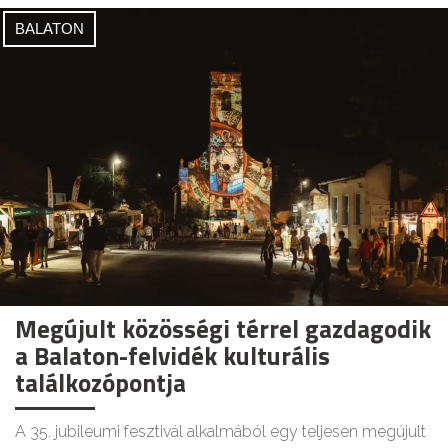
BALATON
Megújult közösségi térrel gazdagodik
a Balaton-felvidék kulturális
találkozópontja
A 35. jubileumi fesztivál alkalmából egy teljesen megújult