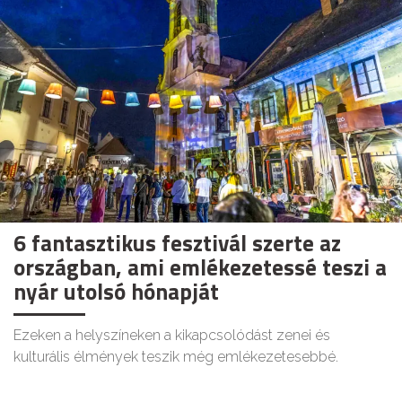
6 fantasztikus fesztivál szerte az
országban, ami emlékezetessé teszi a
nyár utolsó hónapját
Ezeken a helyszíneken a kikapcsolódást zenei és
kulturális élmények teszik még emlékezetesebbé.