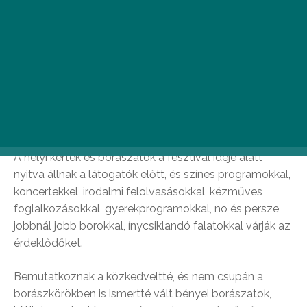
A nem szokványos rendezvény kilencedik alkalommal
nyitja meg kapuit a fesztivál szerelmesei előtt. A
szervezők először 2009-ben azért álmodták meg ezt
a különleges eseményt, hogy bemutassák a
bámulatosan szép Tokaj-Hegyalja talán
legvarázslatosabb települését, Erdőbényét. Azóta
Bénye a nagy találkozások helyszínévé és egy négy
napig tartó mámoros eseménnyé nőtte ki magát.
A helyi kertek és borászatok a fesztivál ideje alatt
nyitva állnak a látogatók előtt, és színes programokkal,
koncertekkel, irodalmi felolvasásokkal, kézműves
foglalkozásokkal, gyerekprogramokkal, no és persze
jobbnál jobb borokkal, ínycsiklandó falatokkal várják az
érdeklődőket.
Bemutatkoznak a közkedveltté, és nem csupán a
borászkörökben is ismertté vált bényei borászatok,