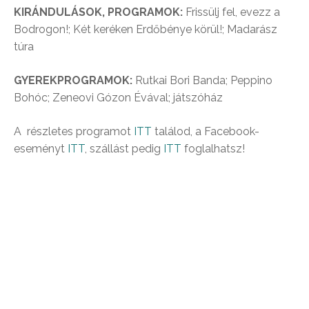
KIRÁNDULÁSOK, PROGRAMOK:
Frissülj fel, evezz a
Bodrogon!; Két keréken Erdőbénye körül!; Madarász
túra
GYEREKPROGRAMOK:
Rutkai Bori Banda; Peppino
Bohóc; Zeneovi Gózon Évával; játszóház
A részletes programot
ITT
találod, a Facebook-
eseményt
ITT
, szállást pedig
ITT
foglalhatsz!