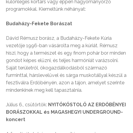
különleges kortárs vagy éppen hagyományőrző
programokkal. Kiemeltünk néhányat:
Budaházy-Fekete Borászat
Dávid Rémusz borász, a Budaházy-Fekete Kúria
vezetője 1996-ban vásárolta meg a kúriát. Rémusz
hiszi, hogy a természet és egy finom pohár bor minden
gondot képes elűzni, és teljes harmóniát varázsolni.
Saját területről, ökogazdálkodásból származó
furminttal, hárslevelűvel és sárga muskotállyal készül a
fesztiválra Erdőbényén, azon a tájon, amelyet szerinte
mindenkinek meg kell tapasztalnia.
Július 6., csütörtök:
NYITÓKÓSTOLÓ AZ ERDŐBÉNYEI
BORÁSZOKKAL és MAGASHEGYI UNDERGROUND-
koncert