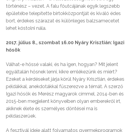
történész – vezet. A falu főutcájának egyik legszebb
épületébe telepítette birtokközpontját és kiváló édes
bort, érdekes szárazat és különleges balzsamecetet
lehet kóstolni nála.
2017. július 8., szombat 16.00 Nyáry Krisztián: Igazi
hősök
Válhat-e hőssé valaki, és ha igen, hogyan? Mit jelent
egyáltalán hősnek lenni, kikre emlékezünk és miért?
Ezeket a kérdéseket járja körül Nyáry Krisztián, érdekes
példákkal, anekdotákkal fűszerezve a témát. A szerző
Igazi hősök és Merész magyarok címmel, 2014-ben és
2015-ben megjelent könyveiben olyan emberekről írt,
akiknek élete és személyes döntései ma is
példaszerűek.
A fesztivál ideje alatt folyamatos gyermekprogramok