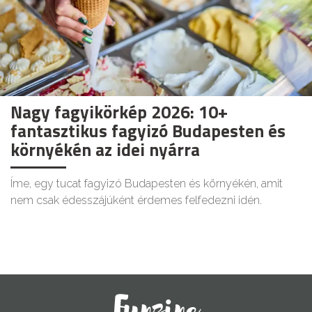
Nagy fagyikörkép 2026: 10+
fantasztikus fagyizó Budapesten és
környékén az idei nyárra
Íme, egy tucat fagyizó Budapesten és környékén, amit
nem csak édesszájúként érdemes felfedezni idén.