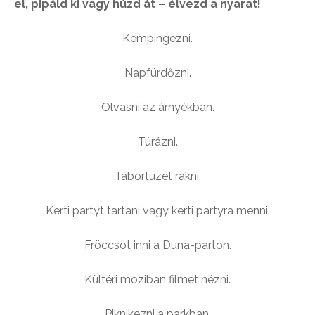
el, pipáld ki vagy húzd át – élvezd a nyarat!
Kempingezni.
Napfürdőzni.
Olvasni az árnyékban.
Túrázni.
Tábortüzet rakni.
Kerti partyt tartani vagy kerti partyra menni.
Fröccsöt inni a Duna-parton.
Kültéri moziban filmet nézni.
Piknikezni a parkban.