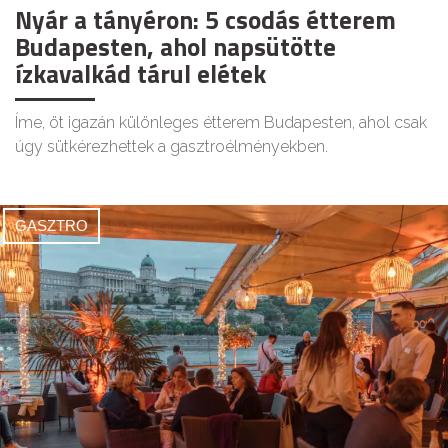
Nyár a tányéron: 5 csodás étterem
Budapesten, ahol napsütötte
ízkavalkád tárul elétek
Íme, öt igazán különleges étterem Budapesten, ahol csak
úgy sütkérezhettek a gasztroélményekben.
GASZTRO