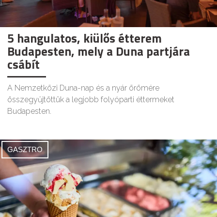
5 hangulatos, kiülős étterem
Budapesten, mely a Duna partjára
csábít
A Nemzetközi Duna-nap és a nyár örömére
összegyűjtöttük a legjobb folyóparti éttermeket
Budapesten.
GASZTRO