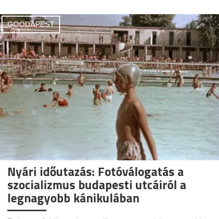
GOODAPEST
Nyári időutazás: Fotóválogatás a
szocializmus budapesti utcáiról a
legnagyobb kánikulában