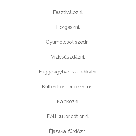
Fesztiválozni.
Horgászni.
Gyümölcsöt szedni.
Vízicsúszdázni.
Függőágyban szundikálni.
Kültéri koncertre menni.
Kajakozni.
Főtt kukoricát enni.
Éjszakai fürdőzni.