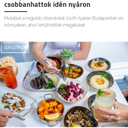
csobbanhattok idén nyáron
Mutatjuk a legjobb strandokat 2026 nyarán Budapesten és
környékén, ahol lehűthetitek magatokat.
GASZTRO