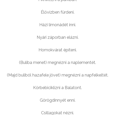
Élővízben fürdeni.
Házi limonádét inni.
Nyári záporban elázni.
Homokvárat építeni.
(Buliba menet) megnézni a naplementét.
(Majd buliból hazafele jövet) megnézni a napfelkeltét.
Körbebiciklizni a Balatont.
Görögdinnyét enni.
Csillagokat nézni.