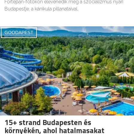
Fortepan-fotókon elevenedik meg a szocializmus nyári
Budapestje, a kánikula pillanataival.
GOODAPEST
15+ strand Budapesten és
környékén, ahol hatalmasakat