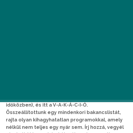
Már csak néhányat kell aludni (plusz túlélni a
vizsgaidőszakot, esetenként le is diplomázni
időközben), és itt a V-A-K-Á-C-I-Ó.
Összeállítottunk egy mindenkori bakancslistát,
rajta olyan kihagyhatatlan programokkal, amely
nélkül nem teljes egy nyár sem. Írj hozzá, vegyél