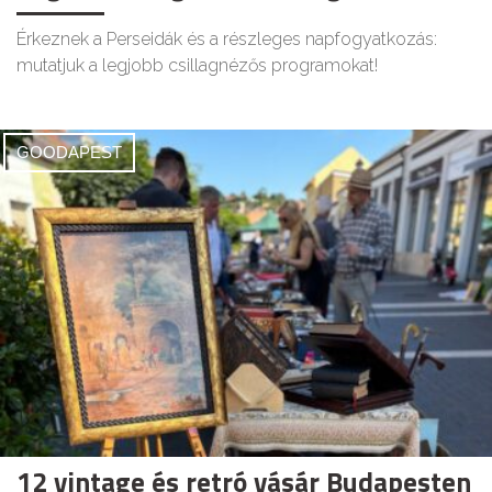
Érkeznek a Perseidák és a részleges napfogyatkozás:
mutatjuk a legjobb csillagnézős programokat!
GOODAPEST
12 vintage és retró vásár Budapesten