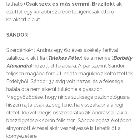
látható (
Csak szex és más semmi, Brazilok
), aki
ezúttal egy korábbi szerepeitől igencsak eltérő
karaktert alakít.
SÁNDOR
Szerdánként András egy 60 éves székely férfival
találkozik, akit fia (
Telekes Péter
) és a menye (
Borbély
Alexandra
) hozott el terápiára. A pár szerint Sándor
teljesen magába fordult, mióta magukhoz költöztették
Erdélyből. Sándor 37 évig volt házas, és a felesége
halála óta nem sikerül túllépnie a gyászon.
Meggyőződése, hogy nincs szüksége pszichológusra,
hiszen rajta csak az segítene, ha visszakapná a régi
életét. Idővel mégis összebarátkozik Andrással, aki a
beszélgetéseik során felismeri: Sándor egész életében
elnyomott érzései akár veszélyessé is tehetik őt a
környezetére.