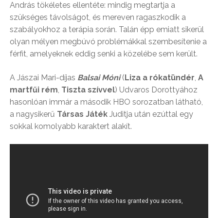
András tökéletes ellentéte: mindig megtartja a
szükséges távolságot, és mereven ragaszkodik a
szabályokhoz a terápia során. Talán épp emiatt sikerül
olyan mélyen megbúvó problémákkal szembesítenie a
férfit, amelyeknek eddig senki a közelébe sem került.
A Jászai Mari-díjas
Balsai Móni
(
Liza a rókatündér
,
A
martfűi rém
,
Tiszta szívvel
) Udvaros Dorottyához
hasonlóan immár a második HBO sorozatban látható,
a nagysikerű
Társas Játék
Juditja után ezúttal egy
sokkal komolyabb karaktert alakít.