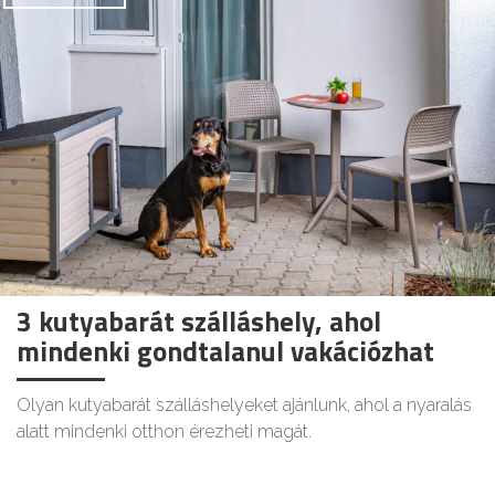
3 kutyabarát szálláshely, ahol
mindenki gondtalanul vakációzhat
Olyan kutyabarát szálláshelyeket ajánlunk, ahol a nyaralás
alatt mindenki otthon érezheti magát.