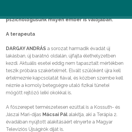
lelkének legmélyebb bugyraiba és választ
kaphatunk arra a kérdésre, hogy a kedvenc
pszichológusunk milyen ember is valójában.
A terapeuta
DARGAY ANDRÁS
a sorozat harmadik évadát új
lakásban, új barátnő oldalán, újfajta élethelyzetben
kezdi. Aktuális esetei eddig nem tapasztalt mértékben
teszik próbára szakértelmét. Elvált szülőként újra kell
értelmeznie kapcsolatát fiával, és közben szembe kell
néznie a komoly betegségre utaló fizikai tünetei
mögött rejtőző lelki okokkal is.
A főszerepet természetesen ezúttal is a Kossuth- és
Jászai Mari-díjas
Mácsai Pál
alakítja, aki a Terápia 2.
évadában nyújtott alakításáért elnyerte a Magyar
Televíziós Újságírók díját is.