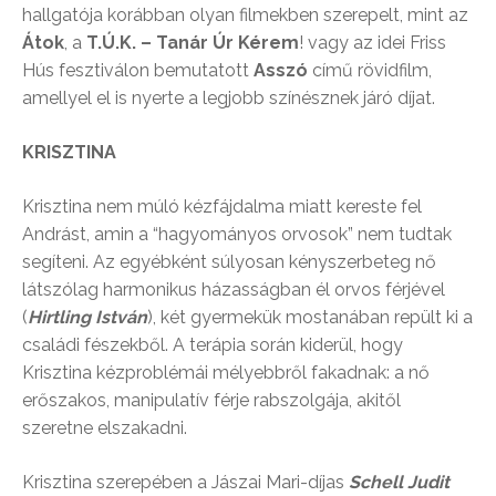
hallgatója korábban olyan filmekben szerepelt, mint az
Átok
, a
T.Ú.K. – Tanár Úr Kérem
! vagy az idei Friss
Hús fesztiválon bemutatott
Asszó
című rövidfilm,
amellyel el is nyerte a legjobb színésznek járó díjat.
KRISZTINA
Krisztina nem múló kézfájdalma miatt kereste fel
Andrást, amin a “hagyományos orvosok” nem tudtak
segíteni. Az egyébként súlyosan kényszerbeteg nő
látszólag harmonikus házasságban él orvos férjével
(
Hirtling István
), két gyermekük mostanában repült ki a
családi fészekből. A terápia során kiderül, hogy
Krisztina kézproblémái mélyebbről fakadnak: a nő
erőszakos, manipulatív férje rabszolgája, akitől
szeretne elszakadni.
Krisztina szerepében a Jászai Mari-díjas
Schell Judit