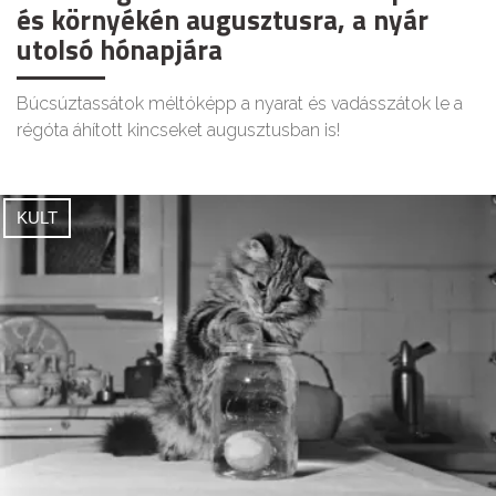
és környékén augusztusra, a nyár
utolsó hónapjára
Búcsúztassátok méltóképp a nyarat és vadásszátok le a
régóta áhított kincseket augusztusban is!
KULT