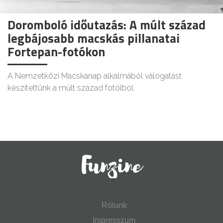
Doromboló időutazás: A múlt század
legbájosabb macskás pillanatai
Fortepan-fotókon
A Nemzetközi Macskanap alkalmából válogatást
készítettünk a múlt század fotóiból.
Rólunk
Impresszum