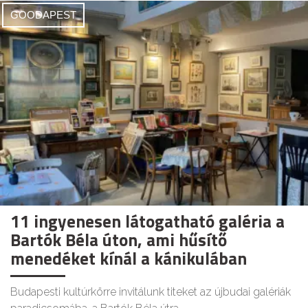
GOODAPEST
11 ingyenesen látogatható galéria a
Bartók Béla úton, ami hűsítő
menedéket kínál a kánikulában
Budapesti kultúrkörre invitálunk titeket az újbudai galériák