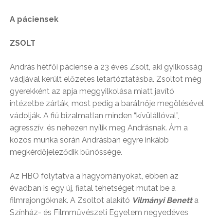
A páciensek
ZSOLT
András hétfői páciense a 23 éves Zsolt, aki gyilkosság
vádjával került előzetes letartóztatásba. Zsoltot még
gyerekként az apja meggyilkolása miatt javító
intézetbe zárták, most pedig a barátnője megölésével
vádolják. A fiú bizalmatlan minden “kívülállóval”,
agresszív, és nehezen nyílik meg Andrásnak. Ám a
közös munka során Andrásban egyre inkább
megkérdőjeleződik bűnössége.
Az HBO folytatva a hagyományokat, ebben az
évadban is egy új, fiatal tehetséget mutat be a
filmrajongóknak. A Zsoltot alakító
Vilmányi Benett
a
Színház- és Filmművészeti Egyetem negyedéves