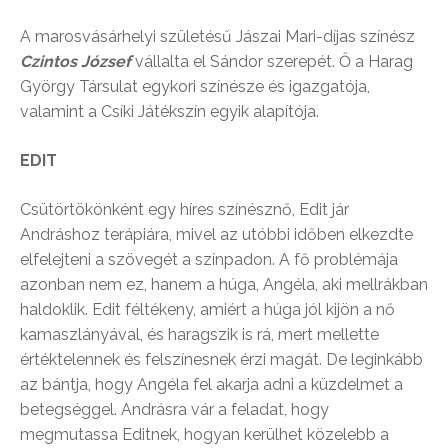
A marosvásárhelyi születésű Jászai Mari-díjas színész
Czintos József
vállalta el Sándor szerepét. Ő a Harag
György Társulat egykori színésze és igazgatója,
valamint a Csíki Játékszín egyik alapítója.
EDIT
Csütörtökönként egy híres színésznő, Edit jár
Andráshoz terápiára, mivel az utóbbi időben elkezdte
elfelejteni a szövegét a színpadon. A fő problémája
azonban nem ez, hanem a húga, Angéla, aki mellrákban
haldoklik. Edit féltékeny, amiért a húga jól kijön a nő
kamaszlányával, és haragszik is rá, mert mellette
értéktelennek és felszínesnek érzi magát. De leginkább
az bántja, hogy Angéla fel akarja adni a küzdelmet a
betegséggel. Andrásra vár a feladat, hogy
megmutassa Editnek, hogyan kerülhet közelebb a