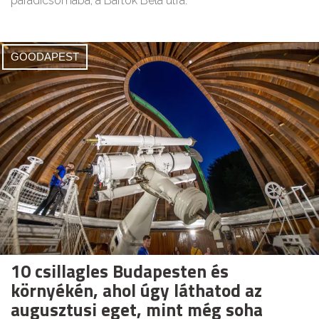
paradicsomába, a Bartók Béla útra.
GOODAPEST
10 csillagles Budapesten és
környékén, ahol úgy láthatod az
augusztusi eget, mint még soha