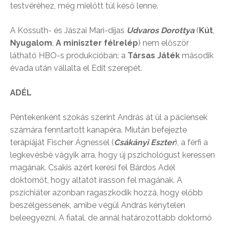
testvéréhez, még mielőtt túl késő lenne.
A Kossuth- és Jászai Mari-díjas
Udvaros Dorottya
(
Kút
,
Nyugalom
,
A miniszter félrelép
) nem először
látható HBO-s produkcióban: a
Társas Játék
második
évada után vállalta el Edit szerepét.
ADÉL
Péntekenként szokás szerint András át ül a páciensek
számára fenntartott kanapéra. Miután befejezte
terápiáját Fischer Ágnessel (
Csákányi Eszter
), a férfi a
legkevésbé vágyik arra, hogy új pszichológust keressen
magának. Csakis azért keresi fel Bárdos Adél
doktornőt, hogy altatót írasson fel magának. A
pszichiáter azonban ragaszkodik hozzá, hogy előbb
beszélgessenek, amibe végül András kénytelen
beleegyezni. A fiatal, de annál határozottabb doktornő