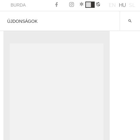
EN
HU
SL
BURDA
ÚJDONSÁGOK