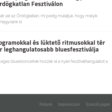
rdögkatlan Fesztiválon
t vár az Ördögkatlan, mi pedig mutatjuk, hogy melyik
hagynánk ki.
ogramokkal és lüktető ritmusokkal tér
ár leghangulatosabb bluesfesztiválja
teges blueskoncertek hozzák el a nyári fesztiválhangulatot a
Rólunk
Impresszum
Szerzői jogok