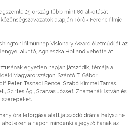
regszemle 25 ország több mint 80 alkotását
 a közönségszavazatok alapján Török Ferenc filmje
hingtoni filmünnep Visionary Award életműdíját az
 lengyel alkotó, Agnieszka Holland vehette át.
ztusának egyetlen napján játszódik, témája a
vidéki Magyarországon. Szántó T. Gábor
olf Péter, Tasnádi Bence, Szabó Kimmel Tamás,
ll, Szirtes Ági, Szarvas József, Znamenák István és
b szerepeket.
hány óra leforgása alatt játszódó dráma helyszíne
, ahol ezen a napon mindenki a jegyző fiának az