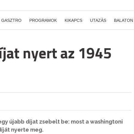
GASZTRO
PROGRAMOK
KIKAPCS
UTAZÁS
BALATON
íjat nyert az 1945
egy újabb díjat zsebelt be: most a washingtoni
íját nyerte meg.