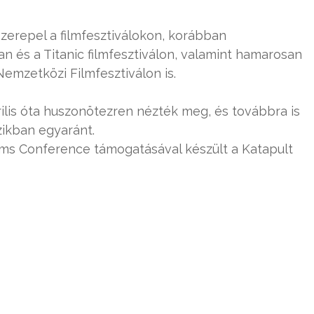
szerepel a filmfesztiválokon, korábban
an és a Titanic filmfesztiválon, valamint hamarosan
emzetközi Filmfesztiválon is.
ilis óta huszonötezren nézték meg, és továbbra is
ikban egyaránt.
aims Conference támogatásával készült a Katapult