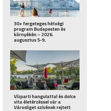
30+ fergeteges hétvégi
program Budapesten és
környékén – 2026.
augusztus 5-9.
Vízparti hangulattal és dolce
vita életérzéssel vár a
Városliget szívének rejtett