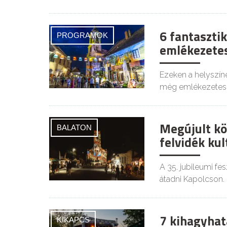
6 fantasztik
PROGRAMOK
emlékezetes
Ezeken a helyszíne
még emlékezetes
Megújult kö
BALATON
felvidék kul
A 35. jubileumi fe
átadni Kapolcson.
7 kihagyhat
KIKAPCS