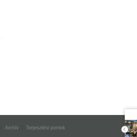
Archív
Terjesztési pontok