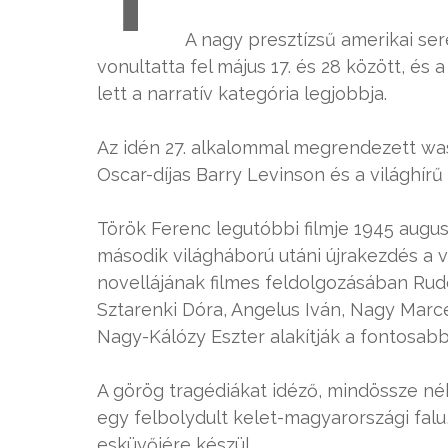
A nagy presztízsű amerikai se
vonultatta fel május 17. és 28 között, és
lett a narratív kategória legjobbja.
Az idén 27. alkalommal megrendezett was
Oscar-díjas Barry Levinson és a világhírű
Török Ferenc legutóbbi filmje 1945 augus
második világháború utáni újrakezdés a 
novellájának filmes feldolgozásában Rud
Sztarenki Dóra, Angelus Iván, Nagy Marce
Nagy-Kálózy Eszter alakítják a fontosab
A görög tragédiákat idéző, mindössze né
egy felbolydult kelet-magyarországi falu
esküvőjére készül.