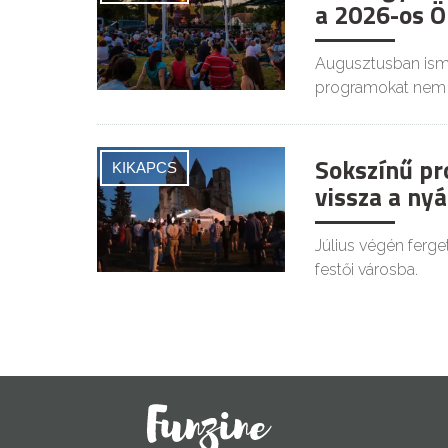
a 2026-os Ö
Augusztusban ismé
programokat nem 
Sokszínű pr
KIKAPCS
vissza a ny
Július végén ferge
festői városba.