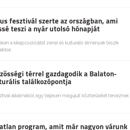
us fesztivál szerte az országban, ami
sé teszi a nyár utolsó hónapját
ken a kikapcsolódást zenei és kulturális élmények teszik
ebbé.
zösségi térrel gazdagodik a Balaton-
turális találkozópontja
sztivál alkalmából egy teljesen megújult közterületet terveznek
atlan program, amit már nagyon várunk