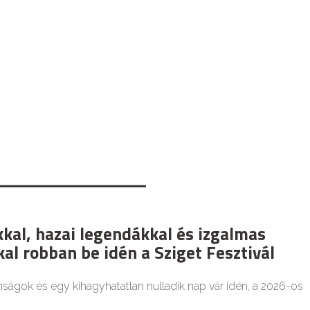
kkal, hazai legendákkal és izgalmas
al robban be idén a Sziget Fesztivál
nságok és egy kihagyhatatlan nulladik nap vár idén, a 2026-os