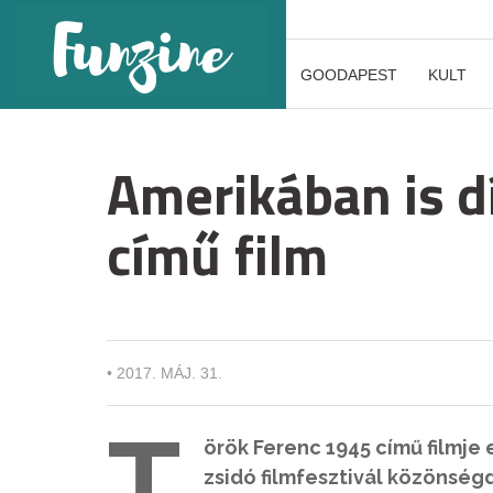
GOODAPEST
KULT
Amerikában is d
című film
•
2017. MÁJ. 31.
T
örök Ferenc 1945 című filmje 
zsidó filmfesztivál közönségd