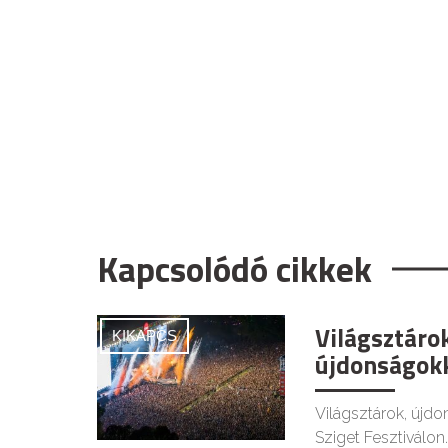
Kapcsolódó cikkek
Világsztáro
KIKAPCS
újdonságokk
Világsztárok, újdo
Sziget Fesztiválon.