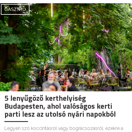
GASZTRO
5 lenyűgöző kerthelyiség
Budapesten, ahol valóságos kerti
parti lesz az utolsó nyári napokból
Legyen szó koccintásról vagy bográcsozásról, ezekre a