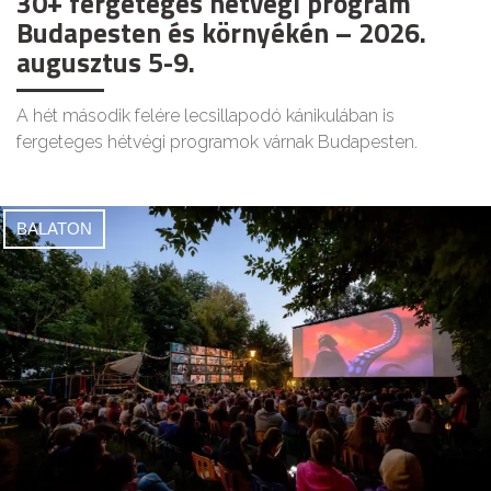
30+ fergeteges hétvégi program
Budapesten és környékén – 2026.
augusztus 5-9.
A hét második felére lecsillapodó kánikulában is
fergeteges hétvégi programok várnak Budapesten.
BALATON