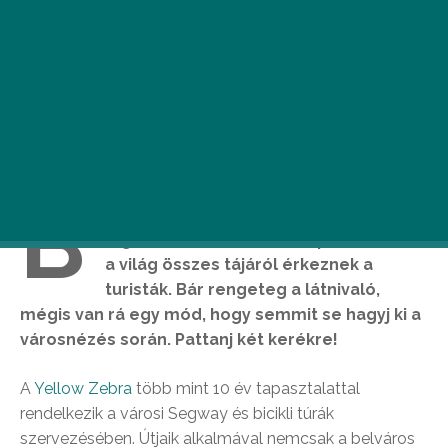
B
udapest az egyik legnépszerűbb és
legsokszínűbb város Európában, ahova
a világ összes tájáról érkeznek a
turisták. Bár rengeteg a látnivaló,
mégis van rá egy mód, hogy semmit se hagyj ki a
városnézés során. Pattanj két kerékre!
A
Yellow Zebra
több mint 10 év tapasztalattal
rendelkezik a városi Segway és bicikli túrák
szervezésében. Útjaik alkalmával nemcsak a belváros