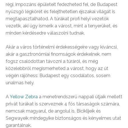
régi, impozáns épületeit fedezheted fel, de Budapest
nyüzsgő légkörét és felejthetetlen éjszakai világát is
megtapasztalhatod. A túrákat profi helyi vezetők
vezetik, aki úgy ismerik a várost, mint a tenyerüket, és
minden kérdésedre válaszolni tudnak.
Akár a város történelmi érdekességeire vagy kíváncsi,
akár a gasztronómiai finomságok érdekelnek, nem
fogsz csalódottan távozni a túráról, és még
közelebbről megismerheted a várost, hogy az út
végén rájöhess: Budapest egy csodálatos, sosem
unalmas hely.
A
Yellow Zebra
a menetrendszerű nappali útjaik mellett
privát túrákat is szerveznek 4 fős társaságok számára,
nemcsak magyarul, de angolul is. Biciklijeik és
Segwayeik mindegyike biztonságos és kényelmes utat
garantálnak.