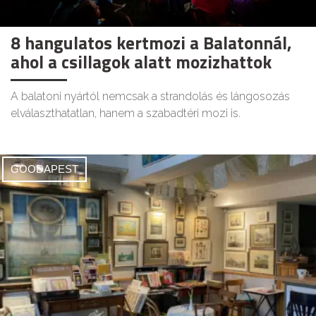
8 hangulatos kertmozi a Balatonnál,
ahol a csillagok alatt mozizhattok
A balatoni nyártól nemcsak a strandolás és lángosozás
elválaszthatatlan, hanem a szabadtéri mozi is.
GOODAPEST