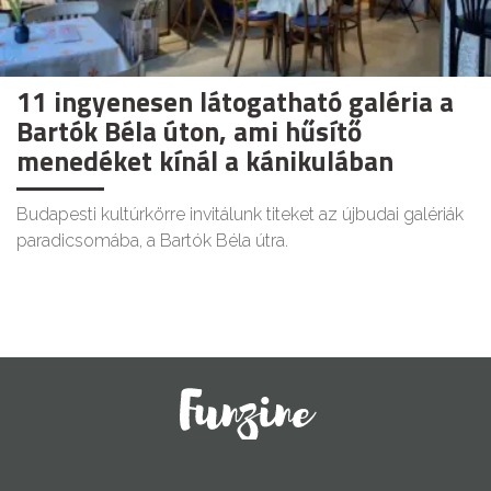
11 ingyenesen látogatható galéria a
Bartók Béla úton, ami hűsítő
menedéket kínál a kánikulában
Budapesti kultúrkörre invitálunk titeket az újbudai galériák
paradicsomába, a Bartók Béla útra.