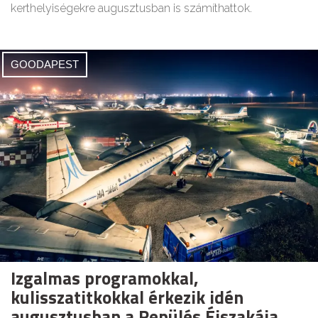
kerthelyiségekre augusztusban is számíthattok.
GOODAPEST
Izgalmas programokkal,
kulisszatitkokkal érkezik idén
augusztusban a Repülés Éjszakája