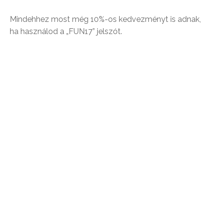
Mindehhez most még 10%-os kedvezményt is adnak,
ha használod a „FUN17” jelszót.