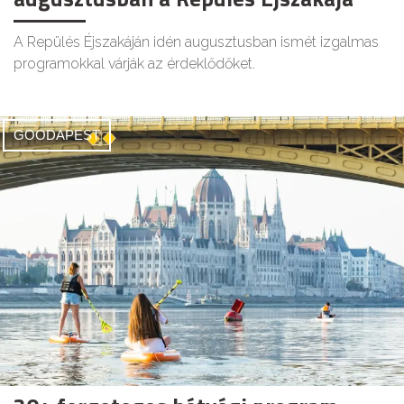
A Repülés Éjszakáján idén augusztusban ismét izgalmas
programokkal várják az érdeklődőket.
GOODAPEST