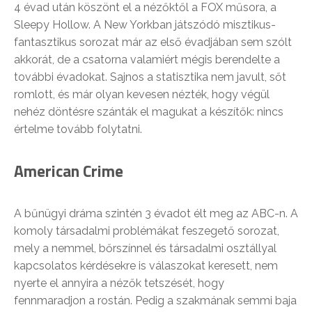
4 évad után köszönt el a nézőktől a FOX műsora, a
Sleepy Hollow. A New Yorkban játszódó misztikus-
fantasztikus sorozat már az első évadjában sem szólt
akkorát, de a csatorna valamiért mégis berendelte a
további évadokat. Sajnos a statisztika nem javult, sőt
romlott, és már olyan kevesen nézték, hogy végül
nehéz döntésre szánták el magukat a készítők: nincs
értelme tovább folytatni.
American Crime
A bűnügyi dráma szintén 3 évadot élt meg az ABC-n. A
komoly társadalmi problémákat feszegető sorozat,
mely a nemmel, bőrszínnel és társadalmi osztállyal
kapcsolatos kérdésekre is válaszokat keresett, nem
nyerte el annyira a nézők tetszését, hogy
fennmaradjon a rostán. Pedig a szakmának semmi baja