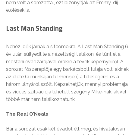
nem volt a sorozattal, ezt bizonyítják az Emmy-díj
elölések is.
Last Man Standing
Nehéz idők járnak a sitcomokra. A Last Man Standing 6
év után süllyedt le a nézettségi listákon, és tűnt el a
mostani évadzárójával örökre a tévék képernyőiről. A
sorozat főszereplője egy barkácsbolt tulaja volt, akinek
az élete (a munkáján túlmenően) a feleségéről és a
három lányáról szólt. Képzelhetjük, mennyi problémája
és vicces szituációja lehetett szegény Mike-nak, akivel
többé már nem találkozhatunk.
The Real O’Neals
Bár a sorozat csak két évadot élt meg, és hivatalosan