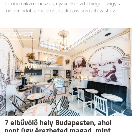
Tombolnak a mínuszok, nyakunkon a hétvége – vagyis
minden adott a maratoni, kuckózós sorozatozáshoz.
GOODAPEST
7 elbűvölő hely Budapesten, ahol
pont úgy érezheted magad, mint