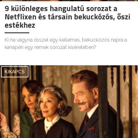
9 különleges hangulatú sorozat a
Netflixen és társain bekuckózós, őszi
estékhez
Ki ne vágyna ősszel egy kellemes, bekuckózós napra a
kanapén egy remek sorozat kíséretében?
KIKAPCS