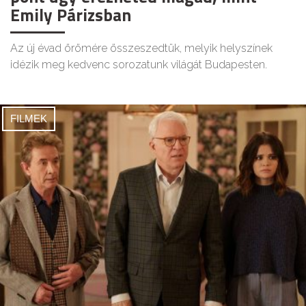
Emily Párizsban
Az új évad örömére összeszedtük, melyik helyszínek
idézik meg kedvenc sorozatunk világát Budapesten.
FILMEK