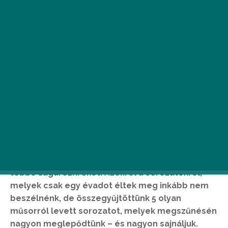
L
assan az összes sorozat letudta az idei
évadzáró részét, és a nyári szünetre
készül. Vannak azonban sajnos olyan
sztorik is, melyektől végleg
elbúcsúzhatunk, mivel a csatornájuk nem kívánja
többé sugározni őket. Azokról a sorozatokról,
melyek csak egy évadot éltek meg inkább nem
beszélnénk, de összegyűjtöttünk 5 olyan
műsorról levett sorozatot, melyek megszűnésén
nagyon meglepődtünk – és nagyon sajnáljuk.