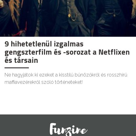
9 hihetetlenül izgalmas
gengszterfilm és -sorozat a Netflixen
és társain
Ne hagyjátok ki ezeket a kisstílű bűnözőkről és rosszhírű
maffiavezérekről szóló történeteket!