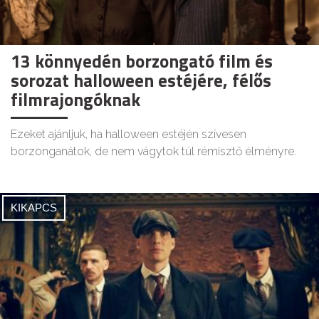
13 könnyedén borzongató film és
sorozat halloween estéjére, félős
filmrajongóknak
Ezeket ajánljuk, ha halloween estéjén szívesen
borzonganátok, de nem vágytok túl rémisztő élményre.
KIKAPCS