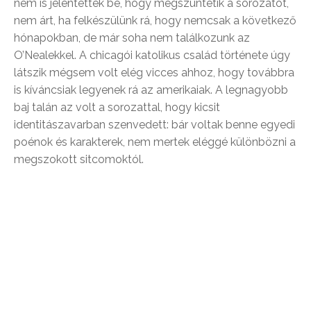
nem is jelentették be, hogy megszüntetik a sorozatot,
nem árt, ha felkészülünk rá, hogy nemcsak a következő
hónapokban, de már soha nem találkozunk az
O’Nealekkel. A chicagói katolikus család története úgy
látszik mégsem volt elég vicces ahhoz, hogy továbbra
is kíváncsiak legyenek rá az amerikaiak. A legnagyobb
baj talán az volt a sorozattal, hogy kicsit
identitászavarban szenvedett: bár voltak benne egyedi
poénok és karakterek, nem mertek eléggé különbözni a
megszokott sitcomoktól.