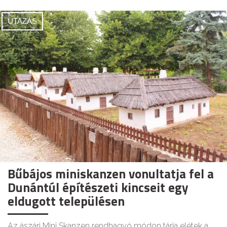
UTAZÁS
Bűbájos miniskanzen vonultatja fel a
Dunántúl építészeti kincseit egy
eldugott településen
Az ászári Mini Skanzen rendhagyó módon tárja elétek a