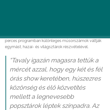
Petőfi Zenei Díj jelöltjeire május 20-tól egy
hónapon át szavazhat a közönség.
A Petőfi Zenei Díj grandiózus díjátadó showjának az
idén 25. születésnapját ünneplő Telekom VOLT
Fesztivál Nagyszínpada ad otthont, június 26-án. A 120
perces programban különleges műsorszámok váltják
egymást, hazai- és világsztárok részvételével.
“Tavaly igazán magasra tettük a
mércét azzal, hogy egy két és fél
órás show keretében, húszezres
közönség és élő közvetítés
mellett a legnevesebb
popsztárok léptek színpadra. Az