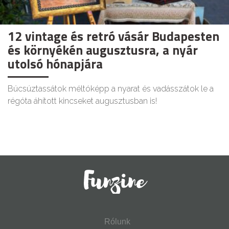
12 vintage és retró vásár Budapesten
és környékén augusztusra, a nyár
utolsó hónapjára
Búcsúztassátok méltóképp a nyarat és vadásszátok le a
régóta áhított kincseket augusztusban is!
Rólunk