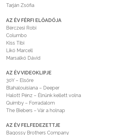
Tarján Zsófia
AZ ÉV FÉRFI ELŐADÓJA
Bérczesi Robi
Columbo
Kiss Tibi
Likó Marcell
Marsalkó Dávid
AZ ÉV VIDEOKLIPJE
30Y – Elsőre
Blahalouisiana – Deeper
Halott Pénz – Élnünk kellett volna
Quimby – Forradalom
The Biebers – Vár a holnap
AZ ÉV FELFEDEZETTJE
Bagossy Brothers Company