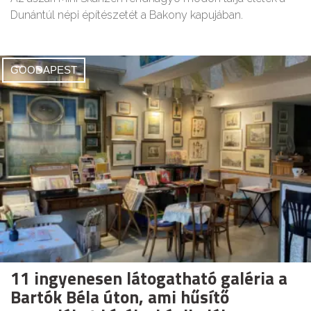
Dunántúl népi építészetét a Bakony kapujában.
GOODAPEST
11 ingyenesen látogatható galéria a
Bartók Béla úton, ami hűsítő