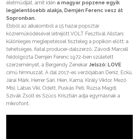
életműdíját, amit idén
a magyar popzene egyik
legjelentősebb alakja, Demjén Ferenc vesz át
Sopronban.
Ebből az alkalomból a 15 hazai popsztár
közreműködésével létrejött VOLT Fesztivál Allstars
különleges meglepetéssel tiszteleg a popikon előtt: a
tehetséges, fiatal producer-dalszerző, Závodi Marcell
feldolgozta Demjén Ferenc 1972-ben született
szerzeményét, a Bergendy Zenekar
Jelszó: LOVE
című himnuszát. A dal 2017-es verziójában Deniz, Eckü,
Járai Márk, Herrer Sári, Hien, Kama, Király Viktor, Mező
Misi, Lábas Viki, Odett, Puskás Peti, Rúzsa Magdi,
Szivák Zsolt és Szűcs Krisztián adja egymásnak a
mikrofont.