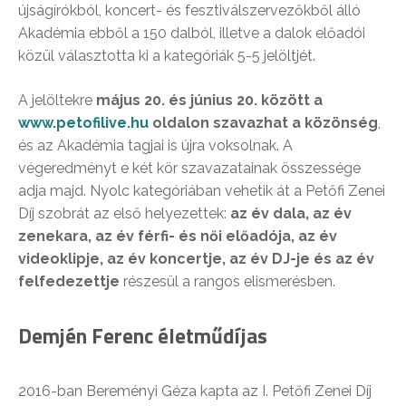
újságírókból, koncert- és fesztiválszervezőkből álló
Akadémia ebből a 150 dalból, illetve a dalok előadói
közül választotta ki a kategóriák 5-5 jelöltjét.
A jelöltekre
május 20. és június 20. között a
www.petofilive.hu
oldalon szavazhat a közönség
,
és az Akadémia tagjai is újra voksolnak. A
végeredményt e két kör szavazatainak összessége
adja majd. Nyolc kategóriában vehetik át a Petőfi Zenei
Díj szobrát az első helyezettek:
az év dala, az év
zenekara, az év férfi- és női előadója, az év
videoklipje, az év koncertje, az év DJ-je és az év
felfedezettje
részesül a rangos elismerésben.
Demjén Ferenc életműdíjas
2016-ban Bereményi Géza kapta az I. Petőfi Zenei Díj