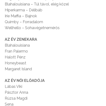
Blahalouisiana – Túl távol, elég közel
Hiperkarma – Délibáb
Irie Maffia – Bajnok
Quimby – Forradalom
Wellhello – Sohavégetnemérős
AZ ÉV ZENEKARA
Blahalouisiana
Fran Palermo
Halott Pénz
Honeybeast
Margaret Island
AZ ÉV NŐI ELŐADÓJA
Lábas Viki
Pásztor Anna
Rúzsa Magdi
Sena