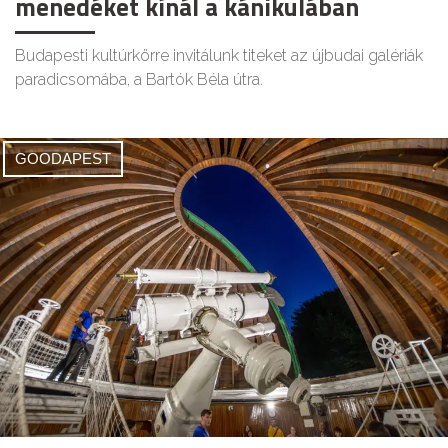
menedéket kínál a kánikulában
Budapesti kultúrkörre invitálunk titeket az újbudai galériák
paradicsomába, a Bartók Béla útra.
GOODAPEST