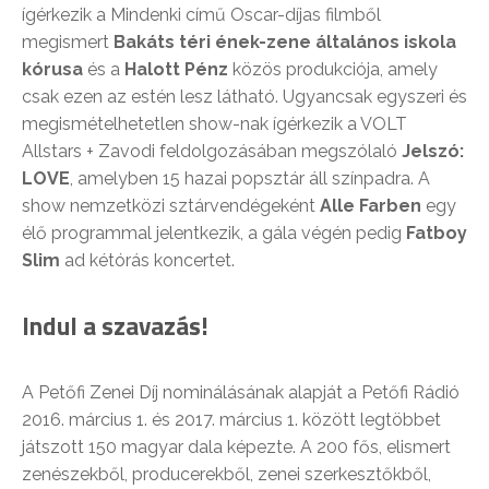
ígérkezik a Mindenki című Oscar-díjas filmből
megismert
Bakáts téri ének-zene általános iskola
kórusa
és a
Halott Pénz
közös produkciója, amely
csak ezen az estén lesz látható. Ugyancsak egyszeri és
megismételhetetlen show-nak ígérkezik a VOLT
Allstars + Zavodi feldolgozásában megszólaló
Jelszó:
LOVE
, amelyben 15 hazai popsztár áll színpadra. A
show nemzetközi sztárvendégeként
Alle Farben
egy
élő programmal jelentkezik, a gála végén pedig
Fatboy
Slim
ad kétórás koncertet.
Indul a szavazás!
A Petőfi Zenei Díj nominálásának alapját a Petőfi Rádió
2016. március 1. és 2017. március 1. között legtöbbet
játszott 150 magyar dala képezte. A 200 fős, elismert
zenészekből, producerekből, zenei szerkesztőkből,