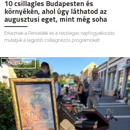
10 csillagles Budapesten és
környékén, ahol úgy láthatod az
augusztusi eget, mint még soha
Érkeznek a Perseidák és a részleges napfogyatkozás:
mutatjuk a legjobb csillagnézős programokat!
GOODAPEST