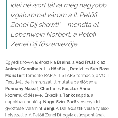
idei névsort látva még nagyobb
izgalommal várom a II. Petőfi
Zenei Díj showt!” – mondta el
Lobenwein Norbert, a Petőfi
Zenei Díj főszervezője.
Egyedi show-val érkezik a
Brains
, a
Vad Fruttik
, az
Animal Cannibals
-t, a
Hősök
et,
Deniz
t és
Sub Bass
Monster
t tömörítő RAP ALLSTARS formáció, a VOLT
Fesztivál idei himnuszát itt mutatja be élőben a
Punnany Massif
,
Charlie
és
Pásztor Anna
közreműködésével. Érkezik a
Tankcsapda
, a
napokban induló 4.
Nagy-Szín-Pad!
verseny idei
győztese, valamint
Benji
, A Dal akusztik verseny első
helyezettje. A Petőfi Zenei Díj egyik csúcspontjának