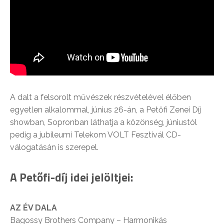
A dalt a felsorolt művészek részvételével élőben
egyetlen alkalommal, június 26-án, a Petőfi Zenei Díj
showban, Sopronban láthatja a közönség, júniustól
pedig a jubileumi Telekom VOLT Fesztivál CD-
válogatásán is szerepel.
A Petőfi-díj idei jelöltjei:
AZ ÉV DALA
Bagossy Brothers Company – Harmonikás