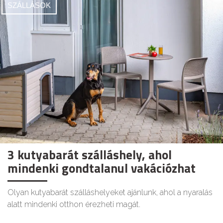
SZÁLLÁSOK
3 kutyabarát szálláshely, ahol
mindenki gondtalanul vakációzhat
Olyan kutyabarát szálláshelyeket ajánlunk, ahol a nyaralás
alatt mindenki otthon érezheti magát.