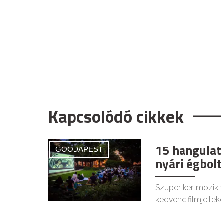
Kapcsolódó cikkek
15 hangulat
GOODAPEST
nyári égbolt
Szuper kertmozik 
kedvenc filmjeiteke