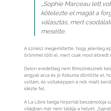
„Sophie Marceau lett vo
kötelezte el magát a forg
választás, mert csodálat
mesélte.
A színész megemlítette, hogy jelenleg é
örömmel tölti el, mert csak most ébredt 
Delon eredetileg nem filmszínésznek kész
angyali arca és jó fizikuma döntötte el, 
voltam, és voltaképpen a nők miatt kerül
idézte fel.
A La Libre belga hírportál beszámolója sz
világban már nem találja a helyét. „Sajná