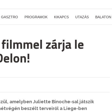
GASZTRO
PROGRAMOK
KIKAPCS
UTAZÁS
BALATON
 filmmel zárja le
Delon!
szül, amelyben Juliette Binoche-sal játszik
a hétvégén beszélt terveiről a Liege-ben