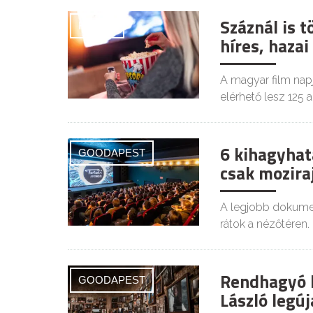
Száznál is 
FILMEK
híres, haza
A magyar film napj
elérhető lesz 125 a
6 kihagyhat
GOODAPEST
csak mozir
A legjobb dokumen
rátok a nézőtéren.
Rendhagyó ki
GOODAPEST
László legúj