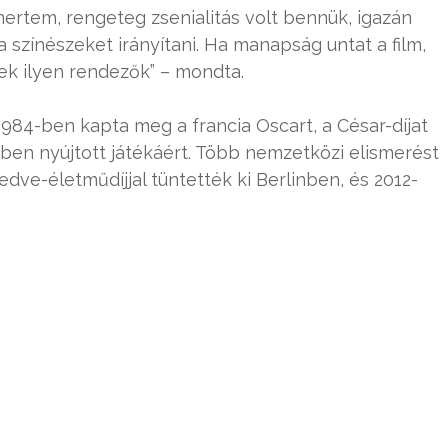
ertem, rengeteg zsenialitás volt bennük, igazán
a színészeket irányítani. Ha manapság untat a film,
ek ilyen rendezők” – mondta.
1984-ben kapta meg a francia Oscart, a César-díjat
mben nyújtott játékáért. Több nemzetközi elismerést
edve-életműdíjjal tüntették ki Berlinben, és 2012-