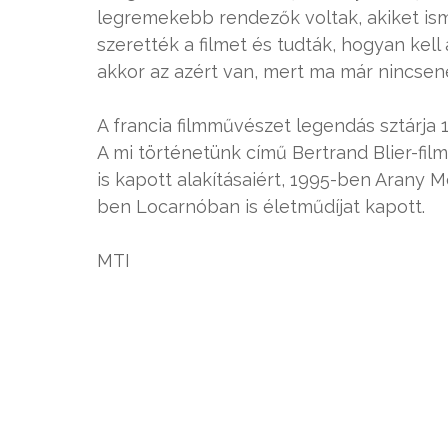
legremekebb rendezők voltak, akiket ism
szerették a filmet és tudták, hogyan kell 
akkor az azért van, mert ma már nincsen
A francia filmművészet legendás sztárja 
A mi történetünk című Bertrand Blier-fil
is kapott alakításaiért, 1995-ben Arany M
ben Locarnóban is életműdíjat kapott.
MTI