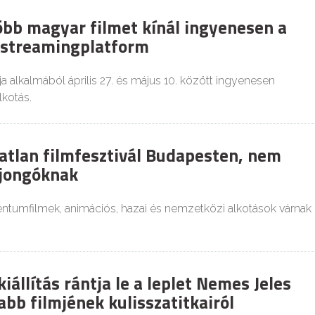
több magyar filmet kínál ingyenesen a
i streamingplatform
a alkalmából április 27. és május 10. között ingyenesen
lkotás.
atlan filmfesztivál Budapesten, nem
ajongóknak
tumfilmek, animációs, hazai és nemzetközi alkotások várnak
állítás rántja le a leplet Nemes Jeles
abb filmjének kulisszatitkairól