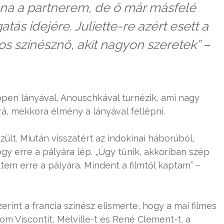
lna a partnerem, de ő már másfelé
atás idejére. Juliette-re azért esett a
os színésznő, akit nagyon szeretek” –
ppen lányával, Anouschkával turnézik, ami nagy
rá, mekkora élmény a lányával fellépni.
ült. Miután visszatért az indokínai háborúból,
hogy erre a pályára lép. „Úgy tűnik, akkoriban szép
tem erre a pályára. Mindent a filmtől kaptam” –
erint a francia színész elismerte, hogy a mai filmes
lom Viscontit, Melville-t és René Clement-t, a