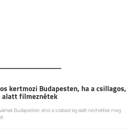
os kertmozi Budapesten, ha a csillagos,
 alatt filmeznétek
várnak Budapesten, ahol a szabad ég alatt nézhetitek meg
t.