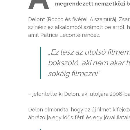
megrendezett nemzetközi bű
Delont (Rocco és fivérei, A szamuráj, Zsaru
színész ez alkalomból számolt be arról, h
amit Patrice Leconte rendez.
„Ez lesz az utolsó filme
bokszoló, aki nem akar t
sokáig filmezni”
– jelentette ki Delon, aki utoljára 2008-b
Delon elmondta, hogy az új filmet kifeje
ábrázolja egy idős férfi és egy jóval fiata