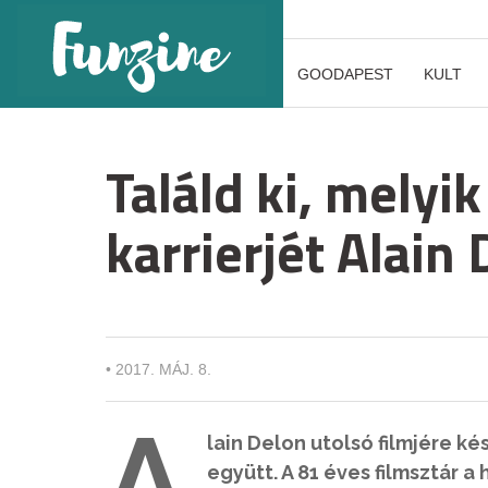
GOODAPEST
KULT
Találd ki, melyik
karrierjét Alain 
•
2017. MÁJ. 8.
A
lain Delon utolsó filmjére ké
együtt. A 81 éves filmsztár 