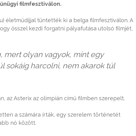
nügyi filmfesztiválon.
) életműdíjjal tüntették ki a belga filmfesztiválon. A
ogy ősszel kezdi forgatni pályafutása utolsó filmjét,
m, mert olyan vagyok, mint egy
úl sokáig harcolni, nem akarok túl
an, az Asterix az olimpián című filmben szerepelt.
zetten a számára írták, egy szerelem történetét
labb nő között.