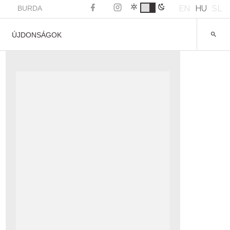
EN
HU
SL
BURDA
ÚJDONSÁGOK