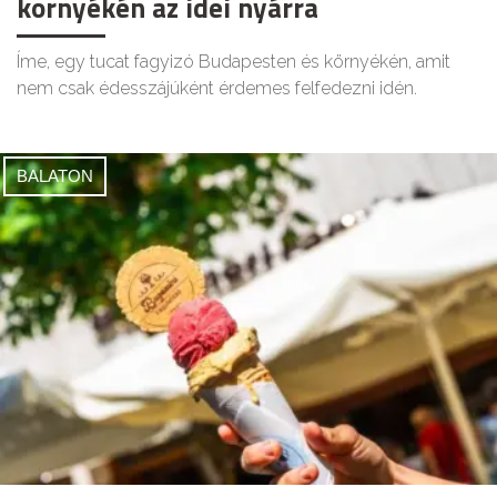
környékén az idei nyárra
Íme, egy tucat fagyizó Budapesten és környékén, amit
nem csak édesszájúként érdemes felfedezni idén.
BALATON