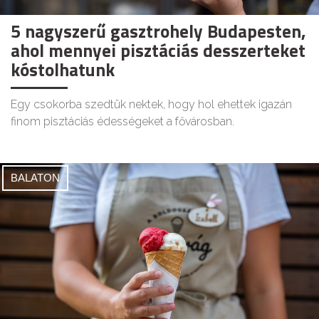
5 nagyszerű gasztrohely Budapesten,
ahol mennyei pisztáciás desszerteket
kóstolhatunk
Egy csokorba szedtük nektek, hogy hol ehettek igazán
finom pisztáciás édességeket a fővárosban.
BALATON