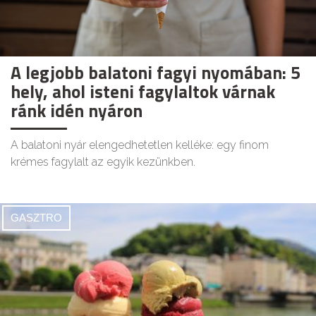
A legjobb balatoni fagyi nyomában: 5
hely, ahol isteni fagylaltok várnak
ránk idén nyáron
A balatoni nyár elengedhetetlen kelléke: egy finom
krémes fagylalt az egyik kezünkben.
GASZTRO