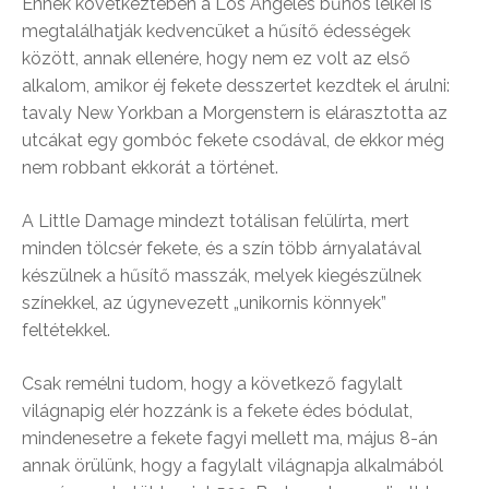
Ennek következtében a Los Angeles bűnös lelkei is
megtalálhatják kedvencüket a hűsítő édességek
között, annak ellenére, hogy nem ez volt az első
alkalom, amikor éj fekete desszertet kezdtek el árulni:
tavaly New Yorkban a Morgenstern is elárasztotta az
utcákat egy gombóc fekete csodával, de ekkor még
nem robbant ekkorát a történet.
A Little Damage mindezt totálisan felülírta, mert
minden tölcsér fekete, és a szín több árnyalatával
készülnek a hűsítő masszák, melyek kiegészülnek
színekkel, az úgynevezett „unikornis könnyek”
feltétekkel.
Csak remélni tudom, hogy a következő fagylalt
világnapig elér hozzánk is a fekete édes bódulat,
mindenesetre a fekete fagyi mellett ma, május 8-án
annak örülünk, hogy a fagylalt világnapja alkalmából