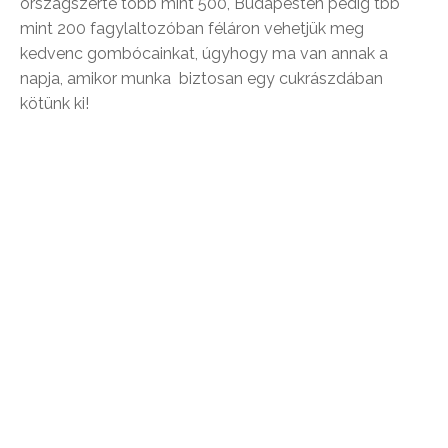
országszerte több mint 500, Budapesten pedig tbb
mint 200 fagylaltozóban féláron vehetjük meg
kedvenc gombócainkat, úgyhogy ma van annak a
napja, amikor munka biztosan egy cukrászdában
kötünk ki!