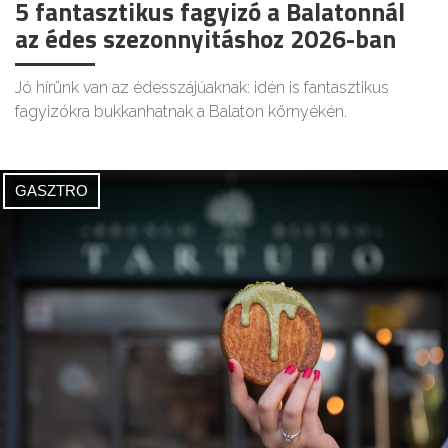
5 fantasztikus fagyizó a Balatonnál
az édes szezonnyitáshoz 2026-ban
Jó hírünk van az édesszájúaknak: idén is fantasztikus
fagyizókra bukkanhatnak a Balaton környékén.
GASZTRO