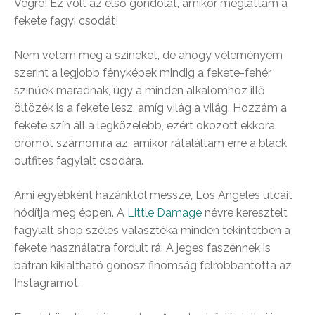
Végre! Ez volt az első gondolat, amikor megláttam a
fekete fagyi csodát!
Nem vetem meg a színeket, de ahogy véleményem
szerint a legjobb fényképek mindig a fekete-fehér
színűek maradnak, úgy a minden alkalomhoz illő
öltözék is a fekete lesz, amíg világ a világ. Hozzám a
fekete szín áll a legközelebb, ezért okozott ekkora
örömöt számomra az, amikor rátaláltam erre a black
outfites fagylalt csodára.
Ami egyébként hazánktól messze, Los Angeles utcáit
hódítja meg éppen. A
Little Damage
névre keresztelt
fagylalt shop széles választéka minden tekintetben a
fekete használatra fordult rá. A jeges faszénnek is
bátran kikiáltható gonosz finomság felrobbantotta az
Instagramot.