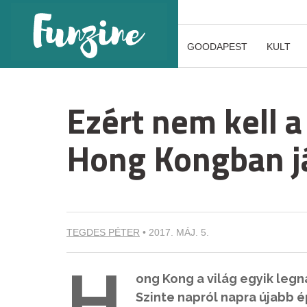
GOODAPEST
KULT
Ezért nem kell a
Hong Kongban j
TEGDES PÉTER
•
2017. MÁJ. 5.
H
ong Kong a világ egyik legn
Szinte napról napra újabb é