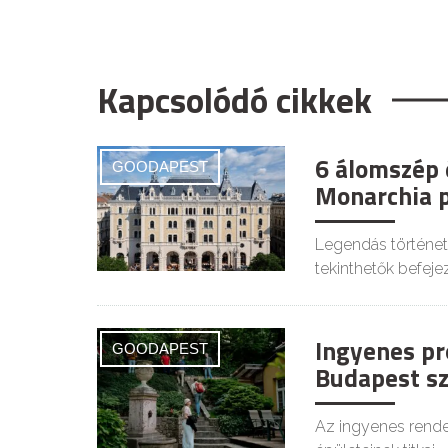
Kapcsolódó cikkek
6 álomszép 
GOODAPEST
Monarchia 
Legendás történet
tekinthetők befeje
Ingyenes pr
GOODAPEST
Budapest sz
Az ingyenes rendez