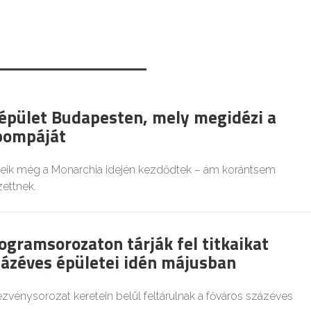
épület Budapesten, mely megidézi a
pompáját
eik még a Monarchia idején kezdődtek – ám korántsem
zettnek.
ogramsorozaton tárják fel titkaikat
ázéves épületei idén májusban
vénysorozat keretein belül feltárulnak a főváros százéves