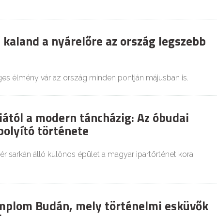
 kaland a nyárelőre az ország legszebb
es élmény vár az ország minden pontján májusban is.
iától a modern táncházig: Az óbudai
olyító története
ér sarkán álló különös épület a magyar ipartörténet korai
mplom Budán, mely történelmi esküvők