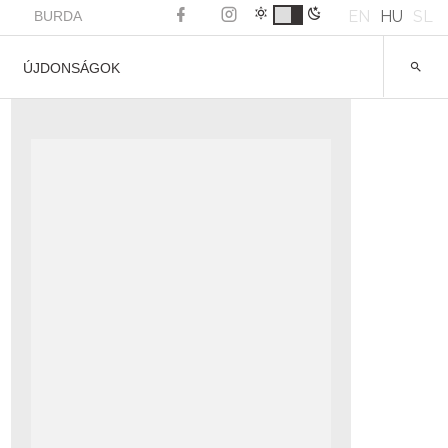
EN
HU
SL
BURDA
ÚJDONSÁGOK