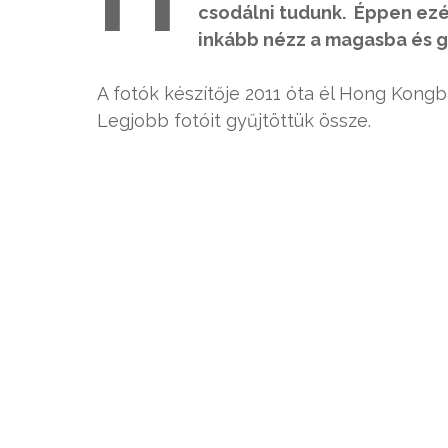
csodálni tudunk. Éppen ezér
inkább nézz a magasba és 
A fotók készítője 2011 óta él Hong Kongba
Legjobb fotóit gyűjtöttük össze.