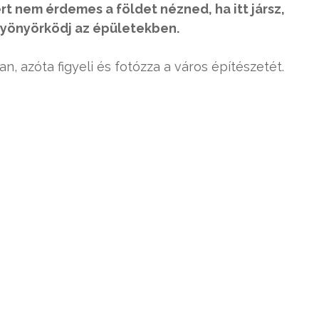
t nem érdemes a földet nézned, ha itt jársz,
gyönyörködj az épületekben.
n, azóta figyeli és fotózza a város építészetét.