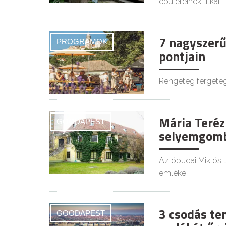
épületeinek titkai.
7 nagyszerű
PROGRAMOK
pontjain
Rengeteg fergeteg
Mária Teréz
GOODAPEST
selyemgomb
Az óbudai Miklós t
emléke.
3 csodás te
GOODAPEST