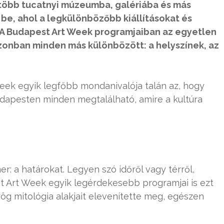
több tucatnyi múzeumba, galériába és más
e, ahol a legkülönbözőbb kiállításokat és
A Budapest Art Week programjaiban az egyetlen
azonban minden más különbözött: a helyszínek, az
eek egyik legfőbb mondanivalója talán az, hogy
dapesten minden megtalálható, amire a kultúra
: a határokat. Legyen szó időről vagy térről,
t Art Week egyik legérdekesebb programjai is ezt
ög mitológia alakjait elevenítette meg, egészen