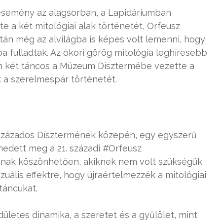
emény az alagsorban, a Lapidáriumban
e a két mitológiai alak történetét, Orfeusz
után még az alvilágba is képes volt lemenni, hogy
ba fulladtak. Az ókori görög mitológia leghíresebb
n két táncos a Múzeum Dísztermébe vezette a
 a szerelmespár történetét.
százados Dísztermének közepén, egy egyszerű
enedett meg a 21. századi #Orfeusz
ának köszönhetően, akiknek nem volt szükségük
uális effektre, hogy újraértelmezzék a mitológiai
táncukat.
dületes dinamika, a szeretet és a gyűlölet, mint