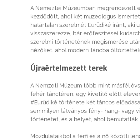
A Nemeztei Múzeumban megrendezett es
kezdődött, ahol két muzeológus ismertett
határtalan szerelmét Eurüdiké iránt, aki 
visszaszerezze, bár erőfeszítései kudarc
szerelmi történetének megismerése utá
nézőket, ahol modern táncba öltöztették
Újraértelmezett terek
A Nemzeti Múzeum több mint másfél év
fehér tánctéren, egy kivetítő előtt elev
#Eurüdiké története két táncos előadás
semmilyen látványos fény- hang- vagy viz
történetet, és a helyet, ahol bemutatták 
Mozdulataikból a férfi és a nő közötti len