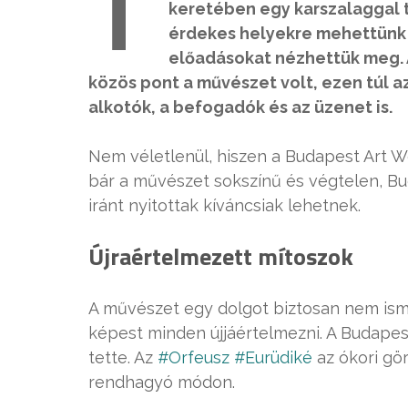
T
keretében egy karszalaggal 
érdekes helyekre mehettünk b
előadásokat nézhettük meg. 
közös pont a művészet volt, ezen túl 
alkotók, a befogadók és az üzenet is.
Nem véletlenül, hiszen a Budapest Art W
bár a művészet sokszínű és végtelen, Bu
iránt nyitottak kíváncsiak lehetnek.
Újraértelmezett mítoszok
A művészet egy dolgot biztosan nem ismer
képest minden újjáértelmezni. A Budapes
tette. Az
#Orfeusz #Eurüdiké
az ókori gör
rendhagyó módon.