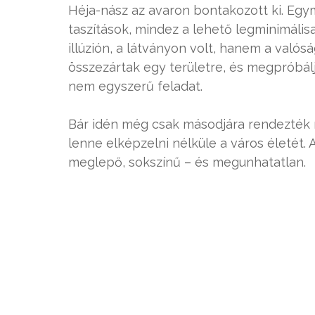
Héja-nász az avaron bontakozott ki. Egym
taszítások, mindez a lehető legminimális
illúzión, a látványon volt, hanem a valósá
összezártak egy területre, és megpróbálj
nem egyszerű feladat.
Bár idén még csak másodjára rendezték 
lenne elképzelni nélküle a város életét. 
meglepő, sokszínű – és megunhatatlan.