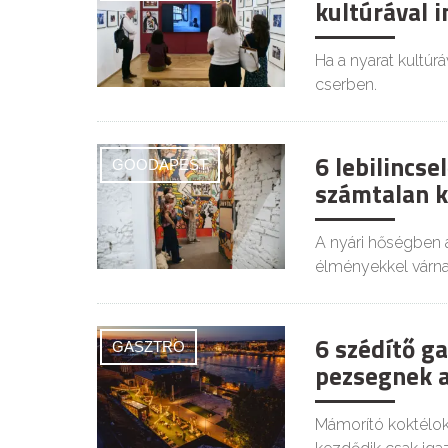
kultúrával 
Ha a nyarat kultúrá
cserben.
6 lebilincse
GOODAPEST
számtalan k
A nyári hőségben a
élményekkel várna
6 szédítő g
GASZTRO
pezsegnek a
Mámorító koktélok,