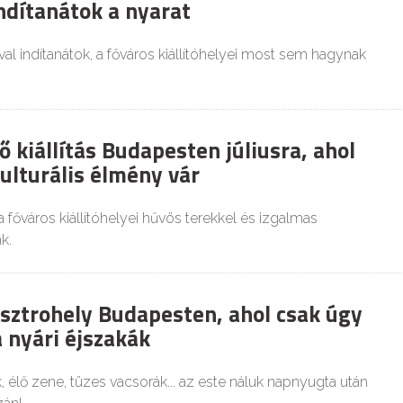
indítanátok a nyarat
val indítanátok, a főváros kiállítóhelyei most sem hagynak
lő kiállítás Budapesten júliusra, ahol
ulturális élmény vár
 főváros kiállítóhelyei hűvös terekkel és izgalmas
k.
asztrohely Budapesten, ahol csak úgy
 nyári éjszakák
 élő zene, tüzes vacsorák... az este náluk napnyugta után