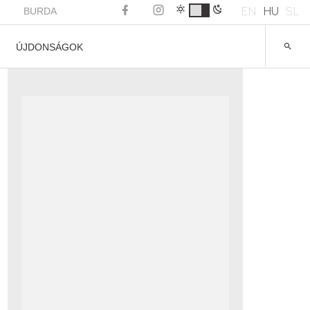
EN
HU
SL
BURDA
ÚJDONSÁGOK