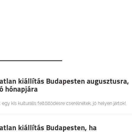
atlan kiállítás Budapesten augusztusra,
só hónapjára
 egy kis kulturális feltöltődésre cserélnétek, jó helyen jártok!
atlan kiállítás Budapesten, ha