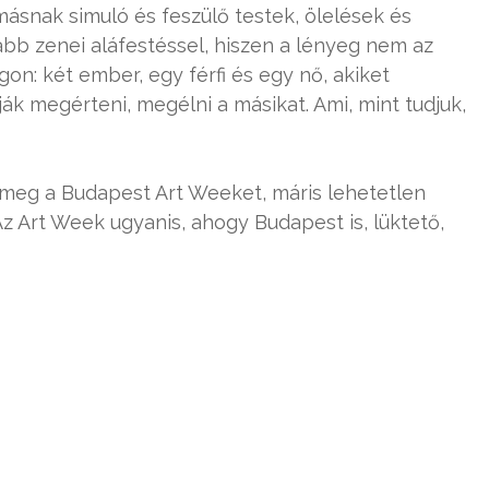
ásnak simuló és feszülő testek, ölelések és
abb zenei aláfestéssel, hiszen a lényeg nem az
gon: két ember, egy férfi és egy nő, akiket
ák megérteni, megélni a másikat. Ami, mint tudjuk,
meg a Budapest Art Weeket, máris lehetetlen
Az Art Week ugyanis, ahogy Budapest is, lüktető,