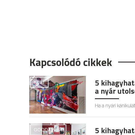
Kapcsolódó cikkek
5 kihagyhat
KULT
a nyár utol
Ha a nyári kánikulát
5 kihagyhat
GOODAPEST