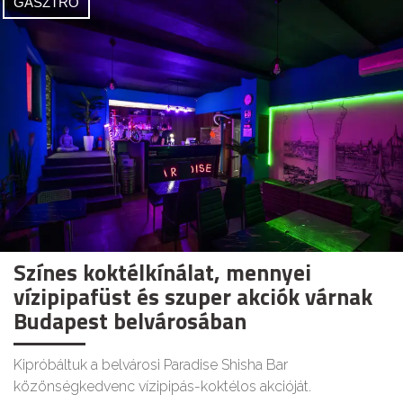
GASZTRO
Színes koktélkínálat, mennyei
vízipipafüst és szuper akciók várnak
Budapest belvárosában
Kipróbáltuk a belvárosi Paradise Shisha Bar
közönségkedvenc vízipipás-koktélos akcióját.