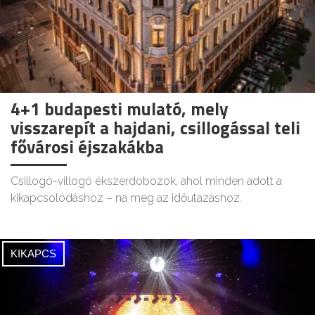
4+1 budapesti mulató, mely
visszarepít a hajdani, csillogással teli
fővárosi éjszakákba
Csillogó-villogó ékszerdobozok, ahol minden adott a
kikapcsolódáshoz – na meg az időutazáshoz.
KIKAPCS