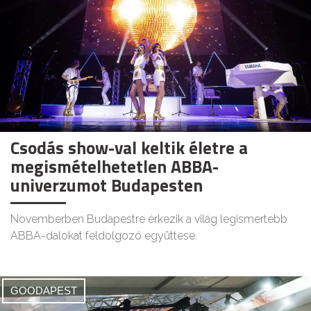
Csodás show-val keltik életre a
megismételhetetlen ABBA-
univerzumot Budapesten
Novemberben Budapestre érkezik a világ legismertebb
ABBA-dalokat feldolgozó együttese.
GOODAPEST