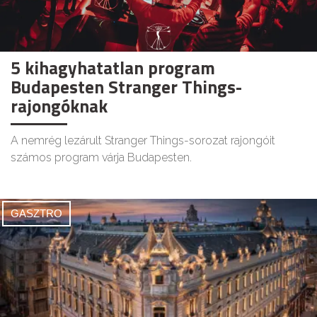
5 kihagyhatatlan program
Budapesten Stranger Things-
rajongóknak
A nemrég lezárult Stranger Things-sorozat rajongóit
számos program várja Budapesten.
GASZTRO