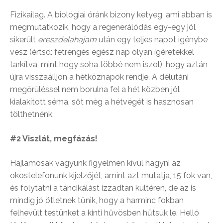
Fizikailag. A biológiai óránk bizony ketyeg, ami abban is
megmutatkozik, hogy a regenerálódás egy-egy jól
sikerült
ereszdelahajam
után egy teljes napot igénybe
vesz (értsd: fetrengés egész nap olyan ígéretekkel
tarkítva, mint hogy soha többé nem iszol), hogy aztán
újra visszaálljon a hétköznapok rendje. A délutáni
megőrüléssel nem borulna fel a hét közben jól
kialakított séma, sőt még a hétvégét is hasznosan
tölthetnénk.
#2 Viszlát, megfázás!
Hajlamosak vagyunk figyelmen kívül hagyni az
okostelefonunk kijelzőjét, amint azt mutatja, 15 fok van,
és folytatni a táncikálást izzadtan kültéren, de az is
mindig jó ötletnek tűnik, hogy a harminc fokban
felhevült testünket a kinti hűvösben hűtsük le. Helló