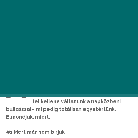
A
z
UrbanPlayer
arra jutott, hogy az
egész éjszakán át tartó, gyakran
hajnalba nyúló kimenőket kollektíven
fel kellene váltanunk a napközbeni
bulizással– mi pedig totálisan egyetértünk.
Elmondjuk, miért.
#1 Mert már nem bírjuk