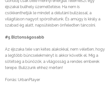
Gondolj csak bele mennyi energiát felemészt egy
éjszakai bulihely üzemeltetése. Ha nem is
csökkenthetjük le mindet a délutáni bulizással, a
világításon nagyot spórolhatunk. És amúgy is király a
szabad ég alatt, napsütésben önfeledten táncolni.
#5 Biztonságosabb
Az éjszaka tele van kétes alakokkal, nem véletlen, hogy
a legtöbb bűncselekményt is akkor követik el. Míg a
sötétség a bűnözők, a világosság a rendes emberek
terepe. Bulizzunk ehhez mérten!
Forrás: UrbanPlayer