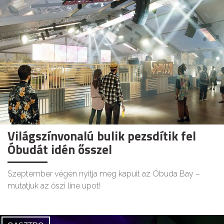
Világszínvonalú bulik pezsdítik fel
Óbudát idén ősszel
Szeptember végén nyitja meg kapuit az Óbuda Bay –
mutatjuk az őszi line upot!