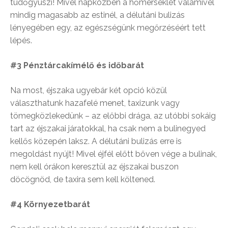
tüdőgyuszi! Mivel napközben a hőmérséklet valamivel
mindig magasabb az estinél, a délutáni bulizás
lényegében egy, az egészségünk megőrzéséért tett
lépés.
#3 Pénztárcakímélő és időbarát
Na most, éjszaka ugyebár két opció közül
választhatunk hazafelé menet, taxizunk vagy
tömegközlekedünk – az előbbi drága, az utóbbi sokáig
tart az éjszakai járatokkal, ha csak nem a bulinegyed
kellős közepén laksz. A délutáni bulizás erre is
megoldást nyújt! Mivel éjfél előtt bőven vége a bulinak,
nem kell órákon keresztül az éjszakai buszon
döcögnöd, de taxira sem kell költened.
#4 Környezetbarát