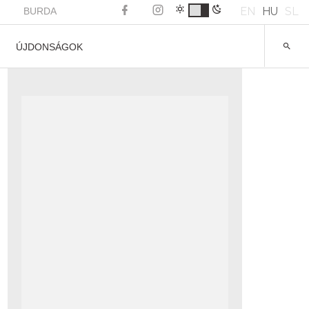
EN
HU
SL
BURDA
ÚJDONSÁGOK