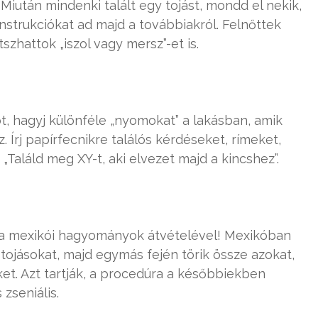
iután mindenki talált egy tojást, mondd el nekik,
nstrukciókat ad majd a továbbiakról. Felnőttek
szhattok „iszol vagy mersz”-et is.
ot, hagyj különféle „nyomokat” a lakásban, amik
 Írj papírfecnikre találós kérdéseket, rímeket,
 „Találd meg XY-t, aki elvezet majd a kincshez”.
 a mexikói hagyományok átvételével! Mexikóban
újt tojásokat, majd egymás fején törik össze azokat,
et. Azt tartják, a procedúra a későbbiekben
zseniális.