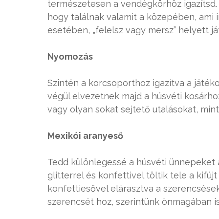
természetesen a vendégkörhöz igazítsd. M
hogy találnak valamit a közepében, ami i
esetében, „felelsz vagy mersz” helyett ját
Nyomozás
Szintén a korcsoporthoz igazítva a játék
végül elvezetnek majd a húsvéti kosárhoz.
vagy olyan sokat sejtető utalásokat, mint
Mexikói aranyeső
Tedd különlegessé a húsvéti ünnepeket
glitterrel és konfettivel töltik tele a kif
konfettiesővel elárasztva a szerencsések
szerencsét hoz, szerintünk önmagában is 