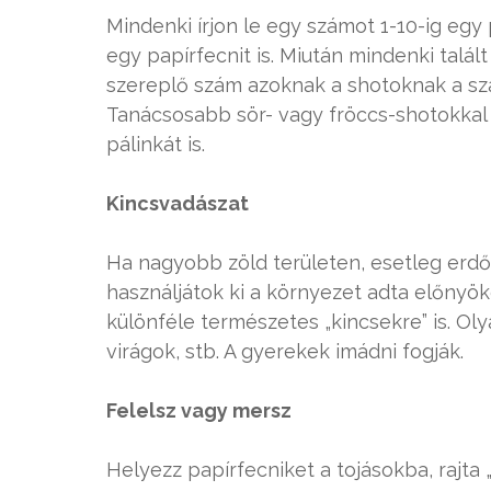
Mindenki írjon le egy számot 1-10-ig egy
egy papírfecnit is. Miután mindenki talált
szereplő szám azoknak a shotoknak a szám
Tanácsosabb sör- vagy fröccs-shotokkal 
pálinkát is.
Kincsvadászat
Ha nagyobb zöld területen, esetleg erdőb
használjátok ki a környezet adta előnyök
különféle természetes „kincsekre” is. Ol
virágok, stb. A gyerekek imádni fogják.
Felelsz vagy mersz
Helyezz papírfecniket a tojásokba, rajta