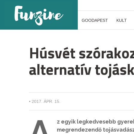
GOODAPEST
KULT
Húsvét szórakoz
alternatív tojá
•
2017. ÁPR. 15.
A
z egyik legkedvesebb gyere
megrendezendő tojásvadásza