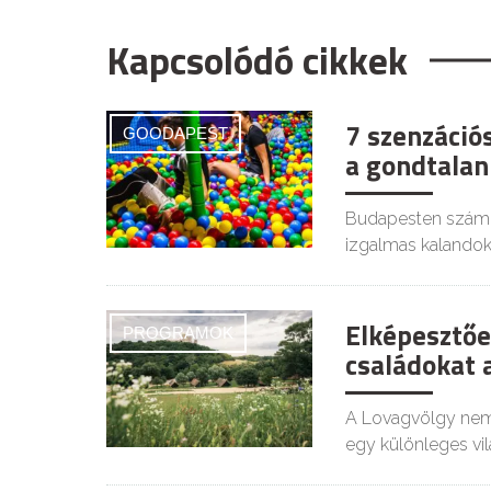
Kapcsolódó cikkek
7 szenzációs
GOODAPEST
a gondtalan
Budapesten számos 
izgalmas kalandok
Elképesztőe
PROGRAMOK
családokat 
A Lovagvölgy nem
egy különleges vil