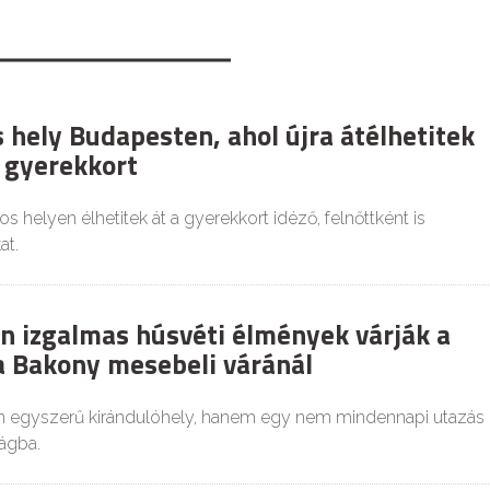
 hely Budapesten, ahol újra átélhetitek
 gyerekkort
helyen élhetitek át a gyerekkort idéző, felnőttként is
at.
n izgalmas húsvéti élmények várják a
a Bakony mesebeli váránál
 egyszerű kirándulóhely, hanem egy nem mindennapi utazás
ágba.