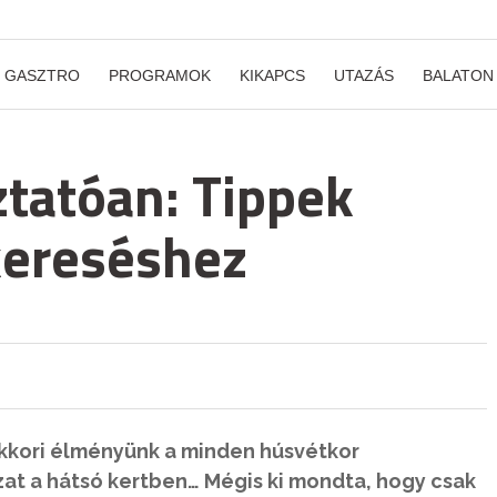
GASZTRO
PROGRAMOK
KIKAPCS
UTAZÁS
BALATON
tatóan: Tippek
skereséshez
kkori élményünk a minden húsvétkor
t a hátsó kertben… Mégis ki mondta, hogy csak