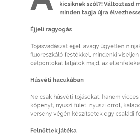
kicsiknek szól?! Változtasd 
minden tagja újra élvezhesse
Éjjeli ragyogás
Tojásvadászat éjjel, avagy ügyetlen ninjá
fluoreszkáló festékkel, mindenki viseljen
célpontokat látjátok majd, az ellenfeleke
Húsvéti hacukában
Ne csak húsvéti tojásokat, hanem vicces ki
köpenyt, nyuszi fület, nyuszi orrot, kalapo
verseny végén készítsetek egy családi fot
Felnőttek játéka