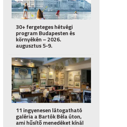
30+ fergeteges hétvégi
program Budapesten és
környékén – 2026.
augusztus 5-9.
11 ingyenesen látogatható
galéria a Bartók Béla úton,
ami hűsítő menedéket kínál