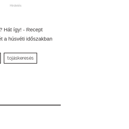
 Hát így! - Recept
jét a húsvéti időszakban
tojáskeresés