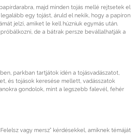
 papírdarabra, majd minden tojás mellé rejtsetek el
 legalább egy tojást, áruld el nekik, hogy a papíron
át jelzi, amiket le kell húzniuk egymás után.
próbálkozni, de a bátrak persze bevállalhatják a
en, parkban tartjátok idén a tojásvadászatot,
et, és tojások keresése mellett, vadásszatok
yanokra gondolok, mint a legszebb falevél, fehér
 „Felelsz vagy mersz” kérdésekkel, amiknek témáját