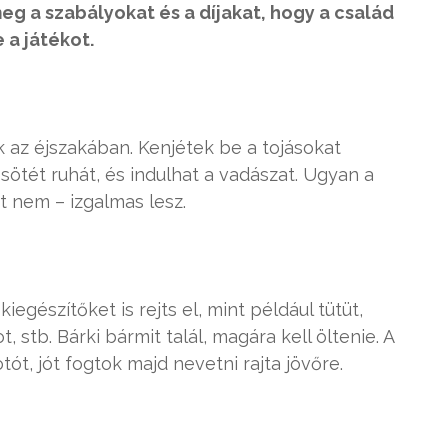
meg a szabályokat és a díjakat, hogy a család
 a játékot.
k az éjszakában. Kenjétek be a tojásokat
 sötét ruhát, és indulhat a vadászat. Ugyan a
t nem – izgalmas lesz.
egészítőket is rejts el, mint például tütüt,
t, stb. Bárki bármit talál, magára kell öltenie. A
ót, jót fogtok majd nevetni rajta jövőre.