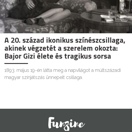
A 20. század ikonikus színészcsillaga,
akinek végzetét a szerelem okozta:
Bajor Gizi élete és tragikus sorsa
1893. május 19-én látta meg a napvilágot a múltszázadi
magyar színjátszás ünnepelt csillaga.