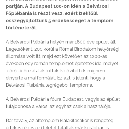
partján. A Budapest 100-on idén a Belvárosi
Főplébánia is részt vesz, ezért ízelítőül
összegyűjtöttünk 5 érdekességet a templom
történetéről.
A Belvárosi Plébánia helyén már 1800 éve épület áll.
Legelsőként, 200 körül a Római Birodalom helyőrségi
állomása volt itt, majd ezt követően az 1200-as
években egy román templomot építettek ide, melyet
időről-időre átalakítottak, kibővítettek, mígnem
elnyerte a mai formáját. Ez azt is jelenti, hogy a
Belvárosi Plébánia legrégebbi temploma.
A Belvárosi Plébánia főura Budapest, vagyis az épület
tulajdonosa a város, az egyház csak a használója.
Bár tavaly, az altemplom kialakításakor is rengeteg
értékes régészeti leletet találtak már korábban is