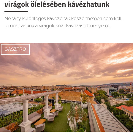
virágok ölelésében kávézhatunk
Néhány különleges kávézónak köszönhetően sem kell
lemondanunk a virágok közt kávézás élményéről.
GASZTRO