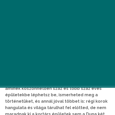
Április 22-én és 23-án ezúttal a rakpart házai
nyitják meg kapuikat az idei
Budapest 100
-on,
aminek köszönhetően száz és több száz éves
épületekbe léphetsz be, ismerheted meg a
történetüket, és annál jóval többet is: régi korok
hangulata és világa tárulhat fel előtted, de nem
maradnak ki a kortárs épületek sem a Duna két