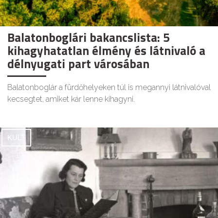
Balatonboglári bakancslista: 5
kihagyhatatlan élmény és látnivaló a
délnyugati part városában
Balatonboglár a fürdőhelyeken túl is megannyi látnivalóval
kecsegtet, amiket kár lenne kihagyni.
KULT