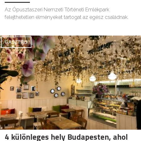
Az Ópusztaszeri Nemzeti Történeti Emlékpark
felejthetetlen élményeket tartogat az egész családnak.
GASZTRO
4 különleges hely Budapesten, ahol