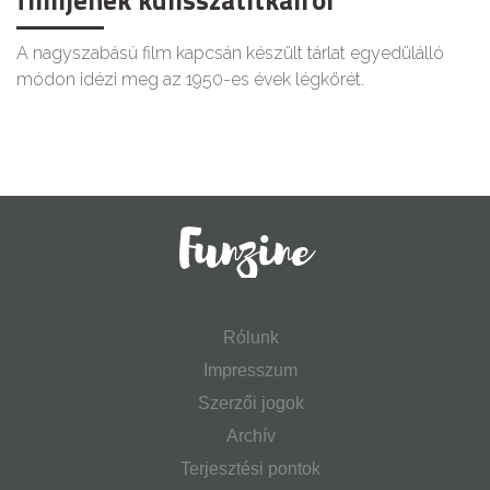
filmjének kulisszatitkairól
A nagyszabású film kapcsán készült tárlat egyedülálló
módon idézi meg az 1950-es évek légkörét.
Rólunk
Impresszum
Szerzői jogok
Archív
Terjesztési pontok