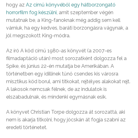
hogy az
Az című könyvéből egy hátborzongató
horrorfilm fog készülni,
amit szeptember végén
mutatnak be, a King-fanoknak még addig sem kell
várniuk, ha egy kedves, baráti borzongásra vágynak, a
jól megszokott King-módra.
Az író A köd című 1980-as könyvét (a 2007-es
filmadaptáció után) most sorozatként dolgozza fel a
Spike, és június 22-én mutatja be Amerikában. A
történetben egy idillinek tűnő csendes kis városra
misztikus köd borul, ami titkokat, rejtélyes alakokat rejt.
A lakosok nemcsak félnek, de az indulatok is
elszabadulnak, és mindenki egymásnak esik.
A könyvet Christian Torpe dolgozza át sorozattá, aki
nem is akarja titkolni, hogy jócskán át fogja szabni az
eredeti történetet.