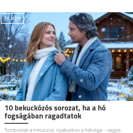
FILMEK
10 bekuckózós sorozat, ha a hó
fogságában ragadtatok
Tombolnak a mínuszok, nyakunkon a hétvége – vagyis