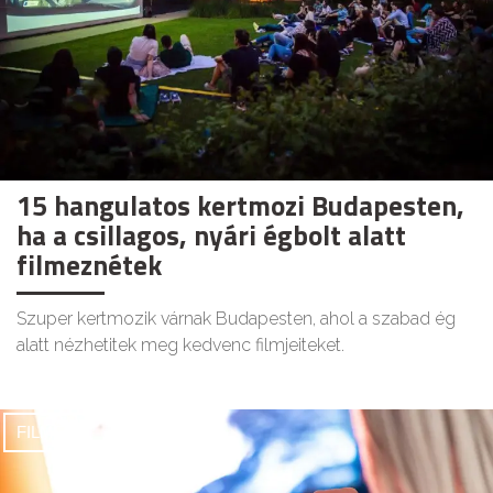
15 hangulatos kertmozi Budapesten,
ha a csillagos, nyári égbolt alatt
filmeznétek
Szuper kertmozik várnak Budapesten, ahol a szabad ég
alatt nézhetitek meg kedvenc filmjeiteket.
FILMEK