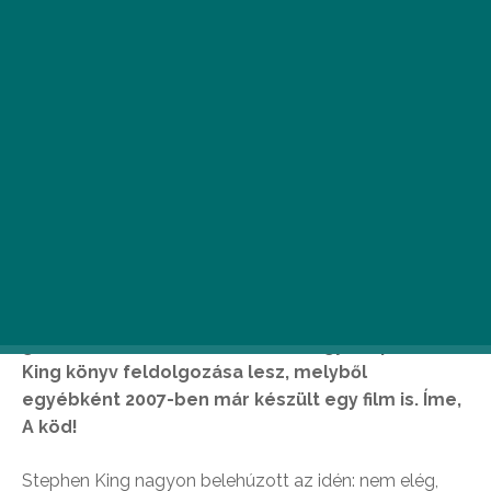
M
ost dobták a világhálóra az első
előzetesét a nyár egyik
legizgalmasabbnak ígérkező új
sorozatának. A Spike csatorna
gondozásában elkészülő széria egy Stephen
King könyv feldolgozása lesz, melyből
egyébként 2007-ben már készült egy film is. Íme,
A köd!
Stephen King nagyon belehúzott az idén: nem elég,