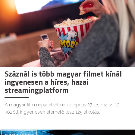
Száznál is több magyar filmet kínál
ingyenesen a híres, hazai
streamingplatform
A magyar film napja alkalmából április 27. és május 10.
között ingyenesen elérhető lesz 125 alkotás.