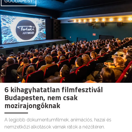
GOODAPEST
6 kihagyhatatlan filmfesztivál
Budapesten, nem csak
mozirajongóknak
A legjobb dokumentumfilmek, animációs, hazai és
nemzetközi alkotások várnak rátok a nézőtéren.