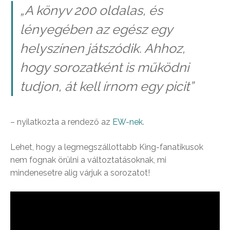
„A könyv 200 oldalas, és
lényegében az egész egy
helyszínen játszódik. Ahhoz,
hogy sorozatként is működni
tudjon, át kell írnom egy picit”
– nyilatkozta a rendező az
EW-nek
.
Lehet, hogy a legmegszállottabb King-fanatikusok
nem fognak örülni a változtatásoknak, mi
mindenesetre alig várjuk a sorozatot!