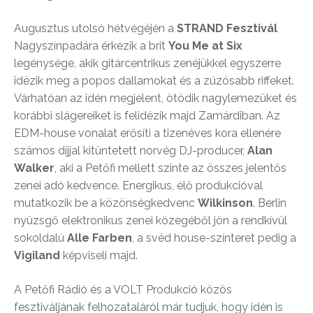
Augusztus utolsó hétvégéjén a
STRAND Fesztivál
Nagyszínpadára érkezik a brit
You Me at Six
legénysége, akik gitárcentrikus zenéjükkel egyszerre
idézik meg a popos dallamokat és a zúzósabb riffeket.
Várhatóan az idén megjelent, ötödik nagylemezüket és
korábbi slágereiket is felidézik majd Zamárdiban. Az
EDM-house vonalat erősíti a tizenéves kora ellenére
számos díjjal kitüntetett norvég DJ-producer,
Alan
Walker
, aki a Petőfi mellett szinte az összes jelentős
zenei adó kedvence. Energikus, élő produkcióval
mutatkozik be a közönségkedvenc
Wilkinson
. Berlin
nyüzsgő elektronikus zenei közegéből jön a rendkívül
sokoldalú
Alle Farben
, a svéd house-színteret pedig a
Vigiland
képviseli majd.
A Petőfi Rádió és a VOLT Produkció közös
fesztiváljának felhozataláról már tudjuk, hogy idén is