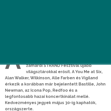
A
MOL Nagyon Balaton programsorozat
legjelentősebb záróeseménye, a
zamárdi STRAND Fesztivál újabb
világsztárokkal erősít. A You Me at Six,
Alan Walker, Wilkinson, Alle Farben és Vigiland
érkezik a korábban már bejelentett Bastille, John
Newman, az Icona Pop, Redfoo és a
legfontosabb hazai koncertkínálat mellé.
Kedvezményes jegyek május 30-ig kaphatók,
országszerte.