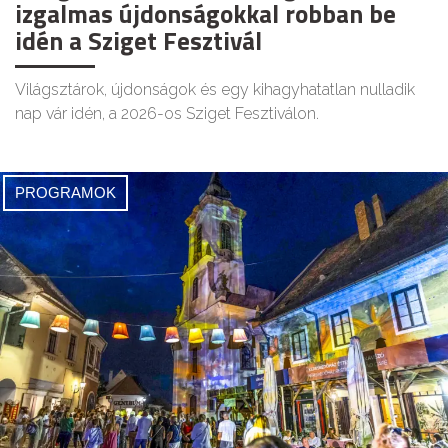
izgalmas újdonságokkal robban be
idén a Sziget Fesztivál
Világsztárok, újdonságok és egy kihagyhatatlan nulladik
nap vár idén, a 2026-os Sziget Fesztiválon.
PROGRAMOK