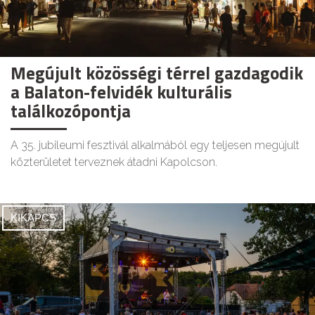
Megújult közösségi térrel gazdagodik
a Balaton-felvidék kulturális
találkozópontja
A 35. jubileumi fesztivál alkalmából egy teljesen megújult
közterületet terveznek átadni Kapolcson.
KIKAPCS