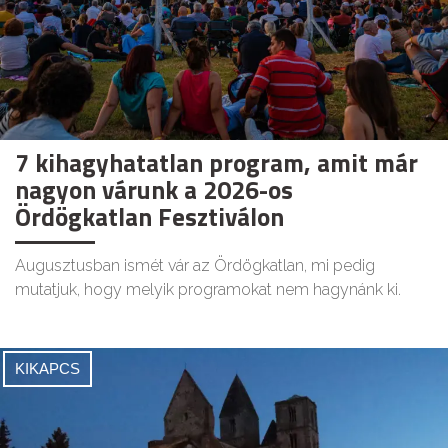
7 kihagyhatatlan program, amit már
nagyon várunk a 2026-os
Ördögkatlan Fesztiválon
Augusztusban ismét vár az Ördögkatlan, mi pedig
mutatjuk, hogy melyik programokat nem hagynánk ki.
KIKAPCS