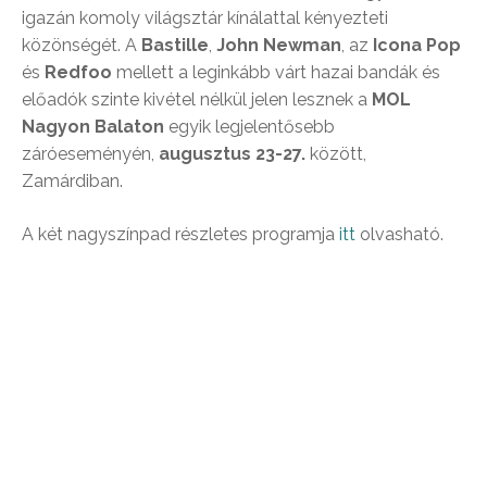
igazán komoly világsztár kínálattal kényezteti
közönségét. A
Bastille
,
John Newman
, az
Icona Pop
és
Redfoo
mellett a leginkább várt hazai bandák és
előadók szinte kivétel nélkül jelen lesznek a
MOL
Nagyon Balaton
egyik legjelentősebb
záróeseményén,
augusztus 23-27.
között,
Zamárdiban.
A két nagyszínpad részletes programja
itt
olvasható.