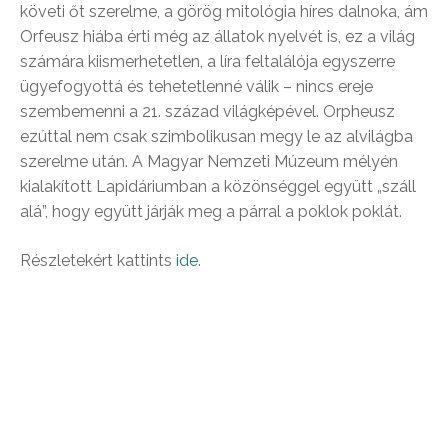
követi őt szerelme, a görög mitológia híres dalnoka, ám
Orfeusz hiába érti még az állatok nyelvét is, ez a világ
számára kiismerhetetlen, a líra feltalálója egyszerre
ügyefogyottá és tehetetlenné válik – nincs ereje
szembemenni a 21. század világképével. Orpheusz
ezúttal nem csak szimbolikusan megy le az alvilágba
szerelme után. A Magyar Nemzeti Múzeum mélyén
kialakított Lapidáriumban a közönséggel együtt „száll
alá”, hogy együtt járják meg a párral a poklok poklát.
Részletekért kattints
ide
.