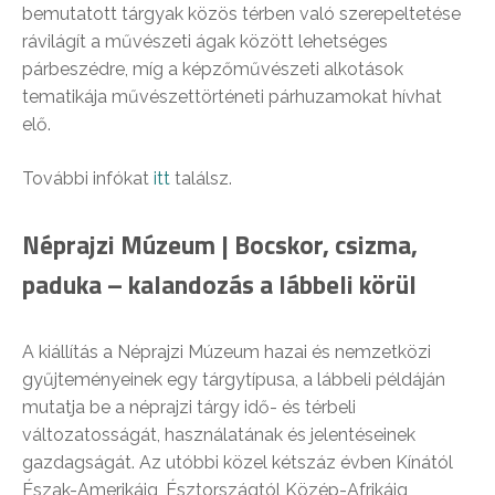
bemutatott tárgyak közös térben való szerepeltetése
rávilágít a művészeti ágak között lehetséges
párbeszédre, míg a képzőművészeti alkotások
tematikája művészettörténeti párhuzamokat hívhat
elő.
További infókat
itt
találsz.
Néprajzi Múzeum | Bocskor, csizma,
paduka – kalandozás a lábbeli körül
A kiállítás a Néprajzi Múzeum hazai és nemzetközi
gyűjteményeinek egy tárgytípusa, a lábbeli példáján
mutatja be a néprajzi tárgy idő- és térbeli
változatosságát, használatának és jelentéseinek
gazdagságát. Az utóbbi közel kétszáz évben Kínától
Észak-Amerikáig, Észtországtól Közép-Afrikáig