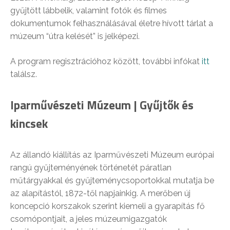
gyűjtött lábbelik, valamint fotók és filmes
dokumentumok felhasználásával életre hívott tárlat a
múzeum “útra kelését” is jelképezi.
A program regisztrációhoz között, további infókat
itt
találsz.
Iparművészeti Múzeum | Gyűjtők és
kincsek
Az állandó kiállítás az Iparművészeti Múzeum európai
rangú gyűjteményének történetét páratlan
műtárgyakkal és gyűjteménycsoportokkal mutatja be
az alapítástól, 1872-től napjainkig. A merőben új
koncepció korszakok szerint kiemeli a gyarapítás fő
csomópontjait, a jeles múzeumigazgatók