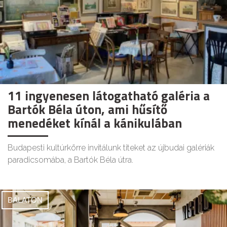
11 ingyenesen látogatható galéria a
Bartók Béla úton, ami hűsítő
menedéket kínál a kánikulában
Budapesti kultúrkörre invitálunk titeket az újbudai galériák
paradicsomába, a Bartók Béla útra.
BALATON