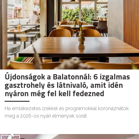
Újdonságok a Balatonnál: 6 izgalmas
gasztrohely és látnivaló, amit idén
nyáron még fel kell fedezned
Ha emlékezetes ízekkel és programokkal koronáznátok
meg a 2026-os nyári élmények sorát.