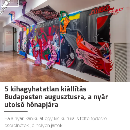
KULT
5 kihagyhatatlan kiállítás
Budapesten augusztusra, a nyár
utolsó hónapjára
Ha a nyári kánikulát egy kis kulturális feltöltődésre
cserélnétek, jó helyen jártok!