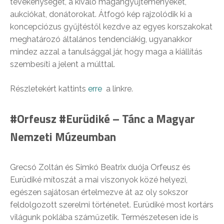
tevékenységét, a kiváló magángyűjteményeket,
aukciókat, donátorokat. Átfogó kép rajzolódik ki a
koncepciózus gyűjtéstől kezdve az egyes korszakokat
meghatározó általános tendenciákig, ugyanakkor
mindez azzal a tanulsággal jár, hogy maga a kiállítás
szembesíti a jelent a múlttal.
Részletekért kattints
erre
a linkre.
#Orfeusz #Eurüdiké – Tánc a Magyar
Nemzeti Múzeumban
Grecsó Zoltán és Simkó Beatrix duója Orfeusz és
Eurüdiké mítoszát a mai viszonyok közé helyezi,
egészen sajátosan értelmezve át az oly sokszor
feldolgozott szerelmi történetet. Eurüdiké most kortárs
világunk poklába száműzetik. Természetesen ide is