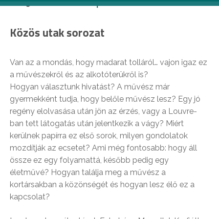
és 23-a között a
Budapest Art Weeken
.
Közös utak sorozat
Van az a mondás, hogy madarat tolláról… vajon igaz ez
a művészekről és az alkotóterükről is?
Hogyan választunk hivatást? A művész már
gyermekként tudja, hogy belőle művész lesz? Egy jó
regény elolvasása után jön az érzés, vagy a Louvre-
ban tett látogatás után jelentkezik a vágy? Miért
kerülnek papírra ez első sorok, milyen gondolatok
mozdítják az ecsetet? Ami még fontosabb: hogy áll
össze ez egy folyamattá, később pedig egy
életművé? Hogyan találja meg a művész a
kortársakban a közönségét és hogyan lesz élő ez a
kapcsolat?