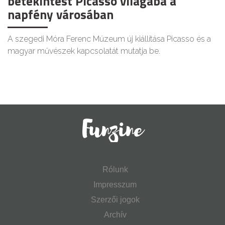
betekintést Picasso világába a
napfény városában
A szegedi Móra Ferenc Múzeum új kiállítása Picasso és a
magyar művészek kapcsolatát mutatja be.
Rólunk
Impresszum
Szerzői jogok
Archív