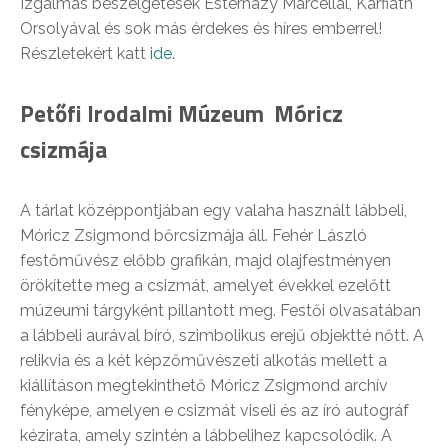
Izgalmas beszélgetések Esterházy Marcellal, Karfiáth
Orsolyával és sok más érdekes és híres emberrel!
Részletekért katt
ide
.
Petőfi Irodalmi Múzeum Móricz
csizmája
A tárlat középpontjában egy valaha használt lábbeli,
Móricz Zsigmond bőrcsizmája áll. Fehér László
festőművész előbb grafikán, majd olajfestményen
örökítette meg a csizmát, amelyet évekkel ezelőtt
múzeumi tárgyként pillantott meg. Festői olvasatában
a lábbeli aurával bíró, szimbolikus erejű objektté nőtt. A
relikvia és a két képzőművészeti alkotás mellett a
kiállításon megtekinthető Móricz Zsigmond archív
fényképe, amelyen e csizmát viseli és az író autográf
kézirata, amely szintén a lábbelihez kapcsolódik. A