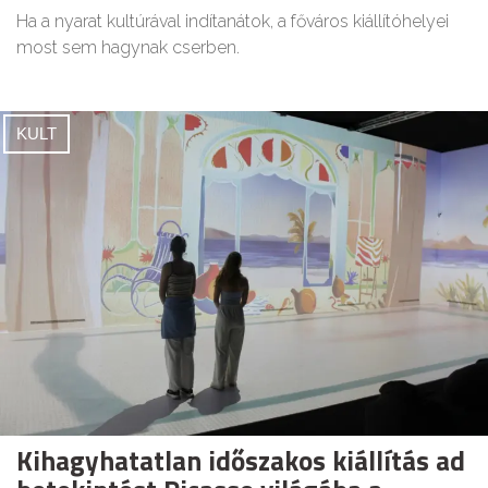
Ha a nyarat kultúrával indítanátok, a főváros kiállítóhelyei
most sem hagynak cserben.
KULT
Kihagyhatatlan időszakos kiállítás ad