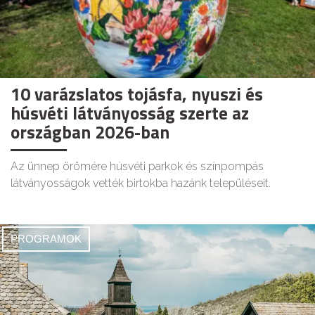
10 varázslatos tojásfa, nyuszi és
húsvéti látványosság szerte az
országban 2026-ban
Az ünnep örömére húsvéti parkok és színpompás
látványosságok vették birtokba hazánk településeit.
PROGRAMOK