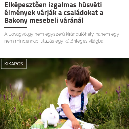
Elképesztően izgalmas húsvéti
élmények várják a családokat a
Bakony mesebeli váránál
A Lovagvölgy nem egyszerű kirándulóhely, hanem egy
nem mindennapi utazás egy különleges világba.
KIKAPCS