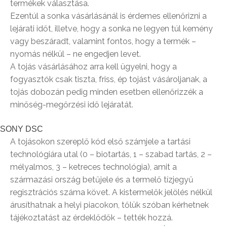
termékek választása.
Ezentúl a sonka vásárlásánál is érdemes ellenőrizni a
lejárati időt, illetve, hogy a sonka ne legyen túl kemény
vagy beszáradt, valamint fontos, hogy a termék –
nyomás nélkül – ne engedjen levet.
A tojás vásárlásához arra kell ügyelni, hogy a
fogyasztók csak tiszta, friss, ép tojást vásároljanak, a
tojás dobozán pedig minden esetben ellenőrizzék a
minőség-megőrzési idő lejáratát.
SONY DSC
A tojásokon szereplő kód első számjele a tartási
technológiára utal (0 – biotartás, 1 – szabad tartás, 2 –
mélyalmos, 3 – ketreces technológia), amit a
származási ország betűjele és a termelő tízjegyű
regisztrációs száma követ. A kistermelők jelölés nélkül
árusíthatnak a helyi piacokon, tőlük szóban kérhetnek
tájékoztatást az érdeklődők – tették hozzá.