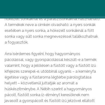
(Nébih).
A húsvéti sonka megnevezés a nyers sonkáknál, a
hőkezelt sonkáknál és a parasztsonkáknál használható.
A termékek neve a címkén olvasható: a nyers sonkák
esetében a nyers sonka, a hőkezelt sonkáknál a főtt
sonka vagy sült sonka megnevezéssel találkozhatnak
a fogyasztók.
Arra isérdemes figyelni, hogy hagyományos
pácolással, vagy gyorspácolással készült-e a termék
valamint, hogy a jelölésen a füstölt vagy a füstölt ízű
kifejezés szerepel-e, utóbbinál ugyanis – a keményfa
égetése vagy a füstaroma légtérbe párologtatása
helyett – közvetlenül juttatják az aromát a
húskészítménybe. A Nébih szerint a hagyományos
pácolt, füstölt sonka íz-élményt keresőknek nem
javasolt a gyorspácolt és füstölt ízű jelzővel ellátott