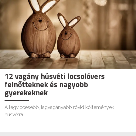
12 vagány húsvéti locsolóvers
felnőtteknek és nagyobb
gyerekeknek
A legviccesebb, lagvagányabb rövid költemények
húsvétra.