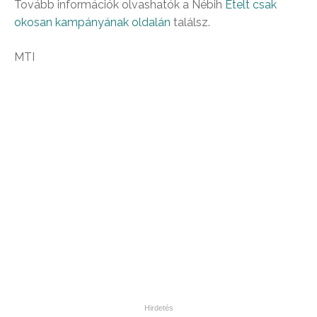
Tovább információk olvashatók a Nébih
Ételt csak
okosan kampányának oldalán
találsz.
MTI