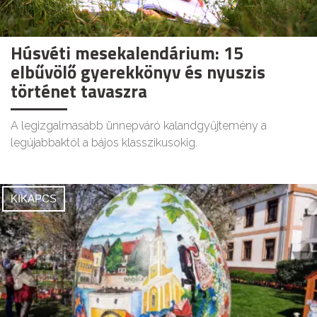
Húsvéti mesekalendárium: 15
elbűvölő gyerekkönyv és nyuszis
történet tavaszra
A legizgalmasabb ünnepváró kalandgyűjtemény a
legújabbaktól a bájos klasszikusokig.
KIKAPCS