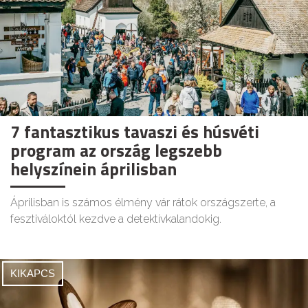
7 fantasztikus tavaszi és húsvéti
program az ország legszebb
helyszínein áprilisban
Áprilisban is számos élmény vár rátok országszerte, a
fesztiváloktól kezdve a detektívkalandokig.
KIKAPCS