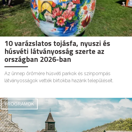
10 varázslatos tojásfa, nyuszi és
húsvéti látványosság szerte az
országban 2026-ban
Az ünnep örömére húsvéti parkok és színpompás
látványosságok vették birtokba hazánk településeit.
PROGRAMOK