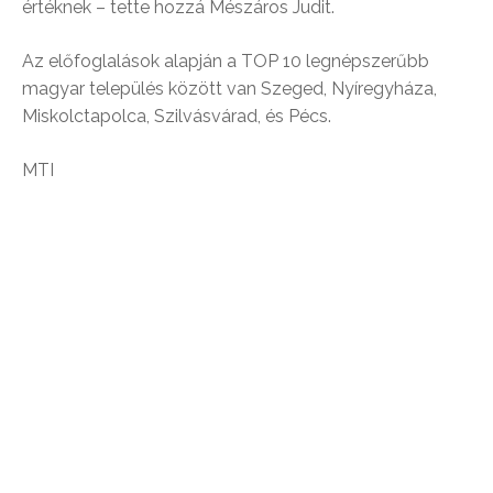
értéknek – tette hozzá Mészáros Judit.
Az előfoglalások alapján a TOP 10 legnépszerűbb
magyar település között van Szeged, Nyíregyháza,
Miskolctapolca, Szilvásvárad, és Pécs.
MTI