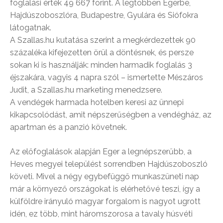
foglalási érték 49 667 forint. A legtöbben Egerbe,
Hajdúszoboszlóra, Budapestre, Gyulára és Siófokra
látogatnak.
A Szallas.hu kutatása szerint a megkérdezettek 90
százaléka kifejezetten örül a döntésnek, és persze
sokan ki is használják: minden harmadik foglalás 3
éjszakára, vagyis 4 napra szól – ismertette Mészáros
Judit, a Szallas.hu marketing menedzsere.
A vendégek harmada hotelben keresi az ünnepi
kikapcsolódást, amit népszerűségben a vendégház, az
apartman és a panzió követnek.
Az előfoglalások alapján Eger a legnépszerűbb, a
Heves megyei települést sorrendben Hajdúszoboszló
követi. Mivel a négy egybefüggő munkaszüneti nap
már a környező országokat is elérhetővé teszi, így a
külföldre irányuló magyar forgalom is nagyot ugrott
idén, ez több, mint háromszorosa a tavaly húsvéti