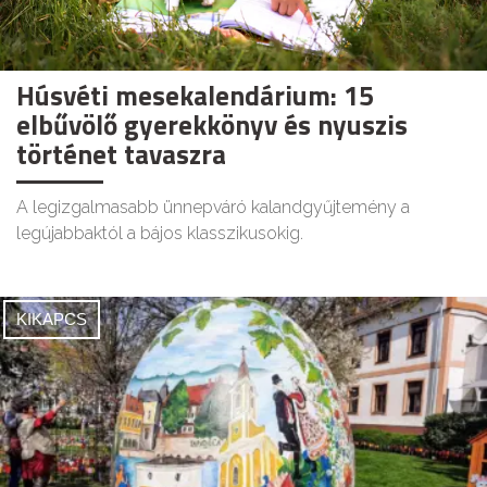
Húsvéti mesekalendárium: 15
elbűvölő gyerekkönyv és nyuszis
történet tavaszra
A legizgalmasabb ünnepváró kalandgyűjtemény a
legújabbaktól a bájos klasszikusokig.
KIKAPCS