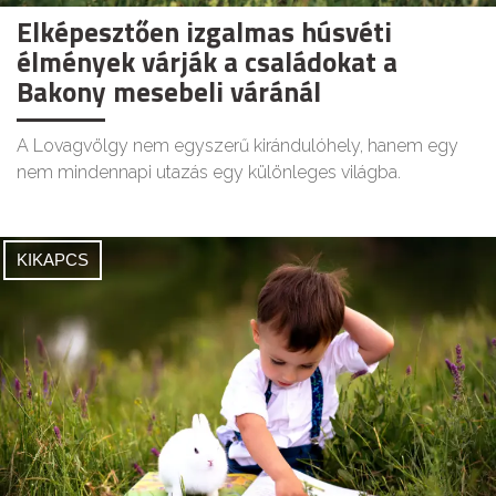
Elképesztően izgalmas húsvéti
élmények várják a családokat a
Bakony mesebeli váránál
A Lovagvölgy nem egyszerű kirándulóhely, hanem egy
nem mindennapi utazás egy különleges világba.
KIKAPCS