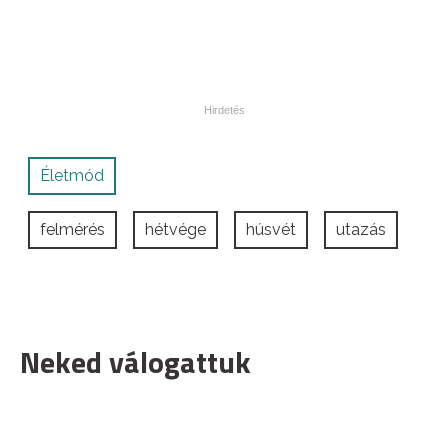
Életmód
felmérés
hétvége
húsvét
utazás
Neked válogattuk