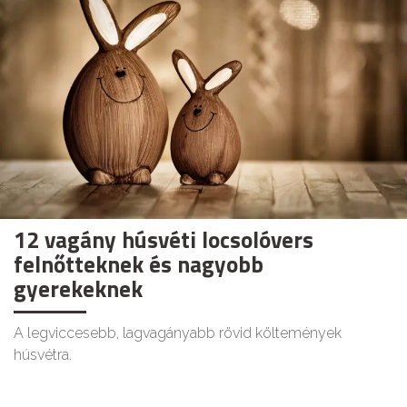
12 vagány húsvéti locsolóvers
felnőtteknek és nagyobb
gyerekeknek
A legviccesebb, lagvagányabb rövid költemények
húsvétra.