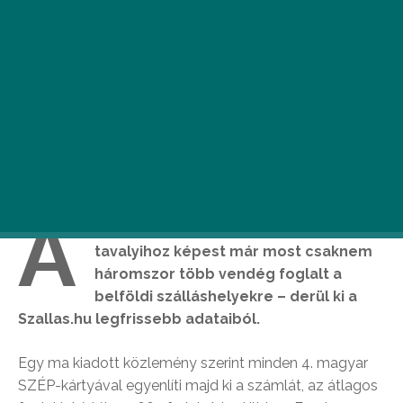
A
z idén négynapos húsvéti ünnepre a
tavalyihoz képest már most csaknem
háromszor több vendég foglalt a
belföldi szálláshelyekre – derül ki a
Szallas.hu legfrissebb adataiból.
Egy ma kiadott közlemény szerint minden 4. magyar
SZÉP-kártyával egyenlíti majd ki a számlát, az átlagos