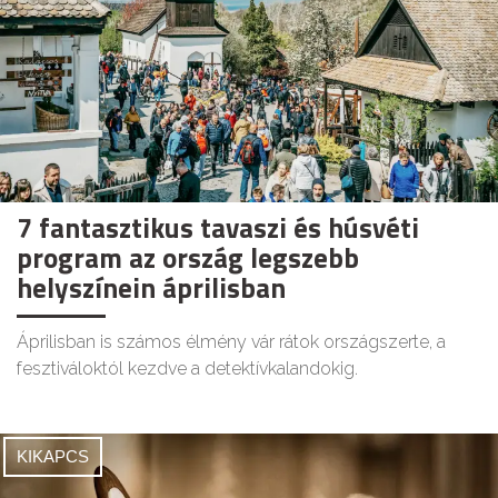
7 fantasztikus tavaszi és húsvéti
program az ország legszebb
helyszínein áprilisban
Áprilisban is számos élmény vár rátok országszerte, a
fesztiváloktól kezdve a detektívkalandokig.
KIKAPCS