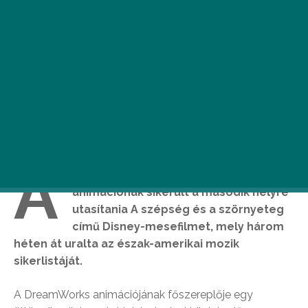
A
héten debütáló Bébi úr című
animációnak sikerült a második helyre
utasítania A szépség és a szörnyeteg
című Disney-mesefilmet, mely három
héten át uralta az észak-amerikai mozik
sikerlistáját.
A DreamWorks animációjának főszereplője egy