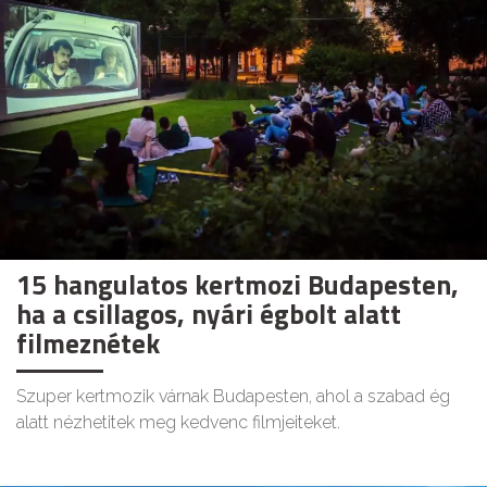
15 hangulatos kertmozi Budapesten,
ha a csillagos, nyári égbolt alatt
filmeznétek
Szuper kertmozik várnak Budapesten, ahol a szabad ég
alatt nézhetitek meg kedvenc filmjeiteket.