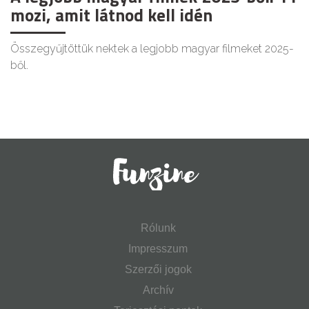
mozi, amit látnod kell idén
Összegyűjtöttük nektek a legjobb magyar filmeket 2025-
ből.
Rólunk
Impresszum
Szerzői jogok
Archív