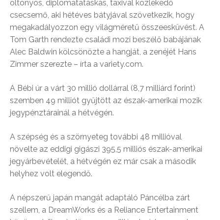
öltönyös, diplomatatáskás, taxival közlekedő
csecsemő, aki hétéves bátyjával szövetkezik, hogy
megakadályozzon egy világméretű összeesküvést. A
Tom Garth rendezte családi mozi beszélő babájának
Alec Baldwin kölcsönözte a hangját, a zenéjét Hans
Zimmer szerezte – írta a variety.com.
A Bébi úr a várt 30 millió dollárral (8,7 milliárd forint)
szemben 49 milliót gyűjtött az észak-amerikai mozik
jegypénztárainál a hétvégén.
A szépség és a szörnyeteg további 48 millióval
növelte az eddigi gigászi 395,5 milliós észak-amerikai
jegyárbevételét, a hétvégén ez már csak a második
helyhez volt elegendő.
A népszerű japán mangát adaptáló Páncélba zárt
szellem, a DreamWorks és a Reliance Entertainment