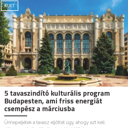
KULT
5 tavaszindító kulturális program
Budapesten, ami friss energiát
csempész a márciusba
Ünnepeljétek a tavasz eljöttét úgy, ahogy azt kell: