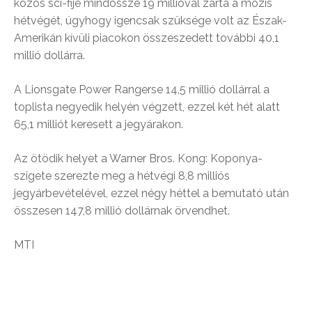
közös sci-fije mindössze 19 millióval zárta a mozis
hétvégét, úgyhogy igencsak szüksége volt az Észak-
Amerikán kívüli piacokon összeszedett további 40,1
millió dollárra.
A Lionsgate Power Rangerse 14,5 millió dollárral a
toplista negyedik helyén végzett, ezzel két hét alatt
65,1 milliót keresett a jegyárakon.
Az ötödik helyet a Warner Bros. Kong: Koponya-
szigete szerezte meg a hétvégi 8,8 milliós
jegyárbevételével, ezzel négy héttel a bemutató után
összesen 147,8 millió dollárnak örvendhet.
MTI