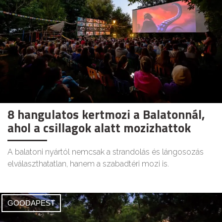
8 hangulatos kertmozi a Balatonnál,
ahol a csillagok alatt mozizhattok
A balatoni nyártól nemcsak a strandolás és lángosozás
elválaszthatatlan, hanem a szabadtéri mozi is.
GOODAPEST