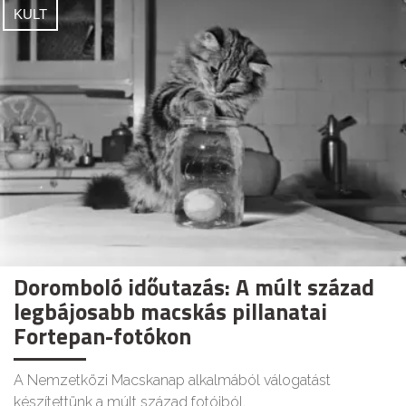
KULT
Doromboló időutazás: A múlt század
legbájosabb macskás pillanatai
Fortepan-fotókon
A Nemzetközi Macskanap alkalmából válogatást
készítettünk a múlt század fotóiból.