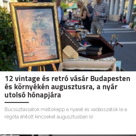
12 vintage és retró vásár Budapesten
és környékén augusztusra, a nyár
utolsó hónapjára
Búcsúztassátok méltóképp a nyarat és vadásszátok le a
régóta áhított kincseket augusztusban is!