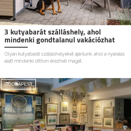
3 kutyabarát szálláshely, ahol
mindenki gondtalanul vakációzhat
Olyan kutyabarát szálláshelyeket ajánlunk, ahol a nyaralás
alatt mindenki otthon érezheti magát.
GOODAPEST