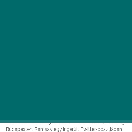
A
nyers stílusáról és beszólásairól
elhíresült brit mesterszakács, Gordon
Ramsay Twitter-üzenetében
megígérte, hogy szombaton
Budapestre látogat, hogy szétrúgjon pár hátsót.
Hogy mi borította ki ennyire?
A skót szakácsot a
Budapest Makery
hozta ki a
sodrából, akik a világ első DIY éttermeként nyíltak meg
Budapesten. Ramsay egy ingerült Twitter-posztjában