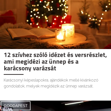
12 szívhez szóló idézet és versrészlet,
ami megidézi az ünnep és a
karácsony varázsát
Karácsonyi képeslapokra, ajándékok mellé kívánkozó
gondolatok, melyek megidézik az ünnep varázsát.
GOODAPEST