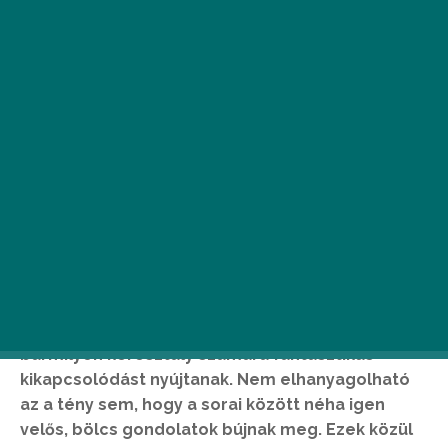
M
a lenne 112 éves Rejtő Jenő. A P.
Howard álnéven is publikáló író
megannyi remek és szórakoztató
könyvet írt, melyek bármikor
bármilyen korosztály számára fantasztikus
kikapcsolódást nyújtanak. Nem elhanyagolható
az a tény sem, hogy a sorai között néha igen
velős, bölcs gondolatok bújnak meg. Ezek közül