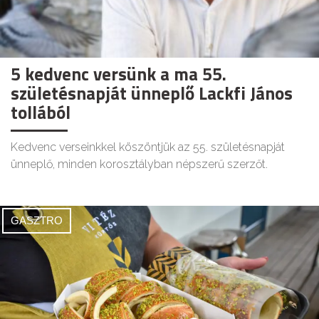
5 kedvenc versünk a ma 55.
születésnapját ünneplő Lackfi János
tollából
Kedvenc verseinkkel köszöntjük az 55. születésnapját
ünneplő, minden korosztályban népszerű szerzőt.
GASZTRO