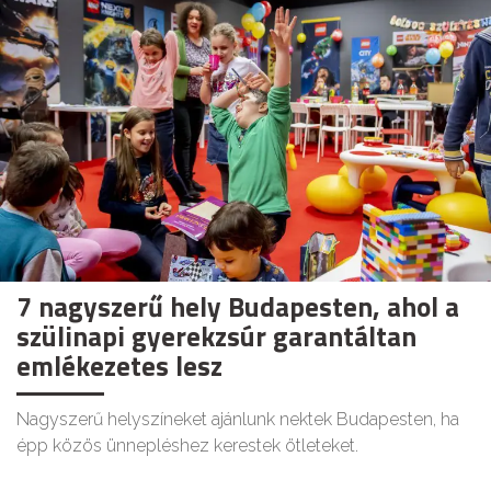
7 nagyszerű hely Budapesten, ahol a
szülinapi gyerekzsúr garantáltan
emlékezetes lesz
Nagyszerű helyszíneket ajánlunk nektek Budapesten, ha
épp közös ünnepléshez kerestek ötleteket.