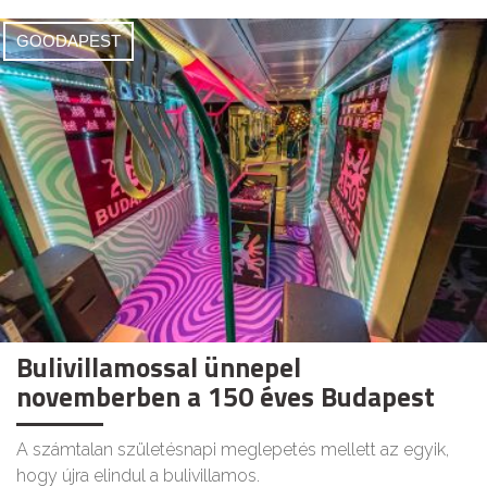
GOODAPEST
Bulivillamossal ünnepel
novemberben a 150 éves Budapest
A számtalan születésnapi meglepetés mellett az egyik,
hogy újra elindul a bulivillamos.