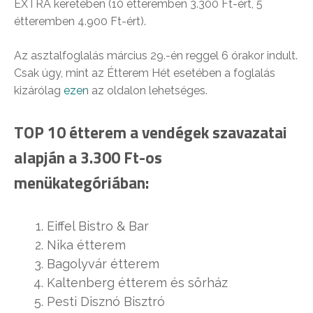
EXTRA keretében (10 étteremben 3.300 Ft-ért, 5
étteremben 4.900 Ft-ért).
Az asztalfoglalás március 29.-én reggel 6 órakor indult.
Csak úgy, mint az Étterem Hét esetében a foglalás
kizárólag
ezen
az oldalon lehetséges.
TOP 10 étterem a vendégek szavazatai
alapján a 3.300 Ft-os
menükategóriában:
Eiffel Bistro & Bar
Nika étterem
Bagolyvár étterem
Kaltenberg étterem és sörház
Pesti Disznó Bisztró