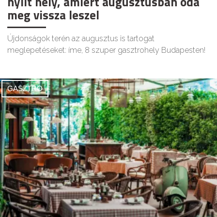
nyílt hely, amiért augusztusban oda
meg vissza leszel
Újdonságok terén az augusztus is tartogat
meglepetéseket: íme, 8 szuper gasztrohely Budapesten!
GASZTRO