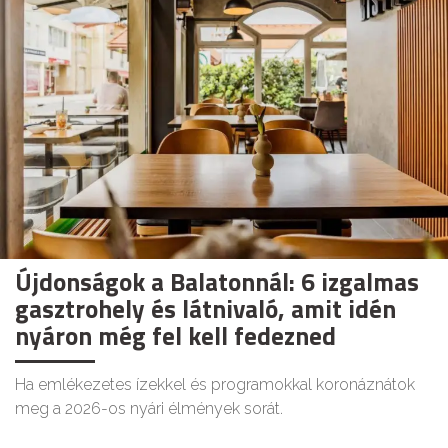
Újdonságok a Balatonnál: 6 izgalmas
gasztrohely és látnivaló, amit idén
nyáron még fel kell fedezned
Ha emlékezetes ízekkel és programokkal koronáznátok
meg a 2026-os nyári élmények sorát.