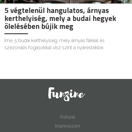
5 végtelenül hangulatos, árnyas
kerthelyiség, mely a budai hegyek
ölelésében bújik meg
Íme, 5 budai kerthelyiség, mely árnyas fákkal és
szezonális fogásokkal visz színt a nyárestékbe.
Rólunk
Impresszum