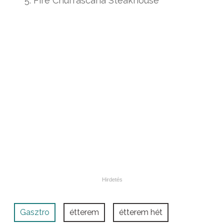
Fire Churrascaria Steakhouse
Gasztro
étterem
étterem hét