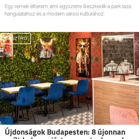
Egy remek étterem, ami egyszerre illeszkedik a park laza
hangulatához és a modern városi kultúrához.
GASZTRO
Újdonságok Budapesten: 8 újonnan