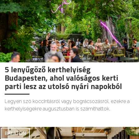
5 lenyűgöző kerthelyiség
Budapesten, ahol valóságos kerti
parti lesz az utolsó nyári napokból
Legyen szó koccintásról vagy bográcsozásról, ezekre a
kerthelyiségekre augusztusban is számíthattok.
BALATON