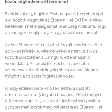
közönségkedvenc éttermeket.
Ezek közül a 15 legjobb Pest megyei étteremben április
3-9. között megnyílik az Étterem Hét EXTRA, aminek
keretében 1 hét erejéig ismét lehetőség nyílik arra, hogy
a vendégek megkóstolják a győztes menüsorokat.
Az idei Étterem Héten asztalt foglalt vendégek közül
3.160-an küldték el véleményüket a március 13-23.
közötti időszakban a DiningCity étteremajánló
weboldalára. Az értékeléseknél csak azokat a
véleményeket vették figyelembe a szervezők, amik
mögött valós asztalfoglalások voltak.
A nagy érdeklődésre való tekintettel a díjazott
éttermek közül a 15 legjobb budapesti/Pest megyei
étteremben április 3-9. között újra lehetőség nyílik a
győztes menüsorok megkóstolására az Étterem Hét