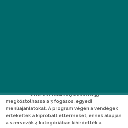
A
z idei étterem Héten ismét
kiemelkedően sok, mintegy 26. 000
vendég foglalt asztalt a 136 résztvevő
étterem valamelyikébe, hogy
megkóstolhassa a 3 fogásos, egyedi
menüajánlatokat. A program végén a vendégek
értékelték a kipróbált éttermeket, ennek alapján
a szervezők 4 kategóriában kihirdették a