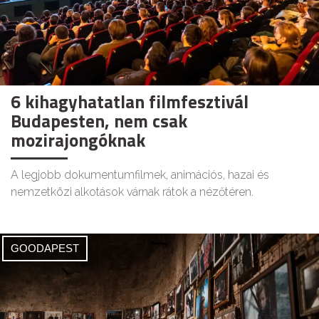
6 kihagyhatatlan filmfesztivál
Budapesten, nem csak
mozirajongóknak
A legjobb dokumentumfilmek, animációs, hazai és
nemzetközi alkotások várnak rátok a nézőtéren.
GOODAPEST