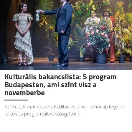
Kulturális bakancslista: 5 program
Budapesten, ami színt visz a
novemberbe
Színház, film, irodalom, kiállítás és tánc – a hónap legjobb
kulturális programjaiból válogattunk.