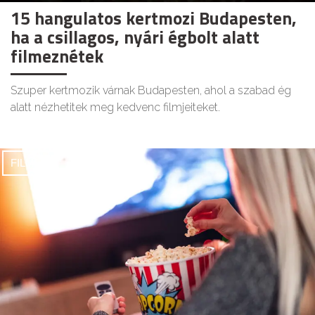
15 hangulatos kertmozi Budapesten,
ha a csillagos, nyári égbolt alatt
filmeznétek
Szuper kertmozik várnak Budapesten, ahol a szabad ég
alatt nézhetitek meg kedvenc filmjeiteket.
FILMEK