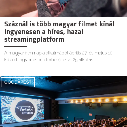
Száznál is több magyar filmet kínál
ingyenesen a híres, hazai
streamingplatform
A magyar film napja alkalmából április 27. és május 10.
között ingyenesen elérhető lesz 125 alkotás.
GOODAPEST