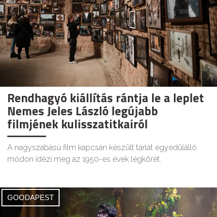
Rendhagyó kiállítás rántja le a leplet
Nemes Jeles László legújabb
filmjének kulisszatitkairól
A nagyszabású film kapcsán készült tárlat egyedülálló
módon idézi meg az 1950-es évek légkörét.
GOODAPEST