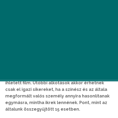
A
valóságnál nem is kell érdekesebb
történet. Tudják ezt a filmiparban is,
hiszen időről időre felbukkan egy-egy
valós esemény vagy személy által
ihletett film. Utóbbi alkotások akkor érhetnek
csak el igazi sikereket, ha a színész és az általa
megformált valós személy annyira hasonlítanak
egymásra, mintha ikrek lennének. Pont, mint az
általunk összegyűjtött 15 esetben.