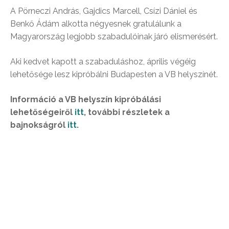
A Pörneczi András, Gajdics Marcell, Csízi Dániel és
Benkő Ádám alkotta négyesnek gratulálunk a
Magyarország legjobb szabadulóinak járó elismerésért.
Aki kedvet kapott a szabaduláshoz, április végéig
lehetősége lesz kipróbálni Budapesten a VB helyszínét.
Információ a VB helyszín kipróbálási
lehetőségeiről
itt
, további részletek a
bajnokságról
itt.