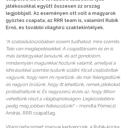
játékosokkal együtt összesen 22 ország
legjobbjait. Az eseményen ott volt a magyarok
győztes csapata, az RRR team is, valamint Rubik
Ernő, és további világhírű szaktekintélyek.
“A szabadulószobában sosem tudhatod, mire számíts.
Tele van meglepetésekkel. A csapattársaim és én is
más tantárgyakat tanulunk, és azt gondolom,
mindannyian magunkkal hoztunk valamit, amellyel a
kihívásokkal szembe tudunk szállni. Kicsit csalódottak
vagyunk, hogy nem mi nyertünk, de már felengedtünk
és nagyon örülünk, hogy itt lehettünk, remek játékokat
próbálhattunk ki. És nagyszerű érzés az, hogy itthon
vehettünk részt a világbajnokságon. Legközelebbre
pedig még jobban felkészülünk!”
– mondta Pörneczi
András, RRR csapattag.
Világszerte ismert magyar kedvencünk, a Rubik-kocka