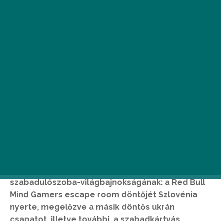
A hétvégén kiderült, melyik nemzet a
legügyesebb a szabadulásban. Szombat este
Budapest adott otthont a világ első
szabadulószoba-világbajnokságának: a Red Bull
Mind Gamers escape room döntőjét Szlovénia
nyerte, megelőzve a másik döntős ukrán
csapatot, illetve további, a szabadkártyás