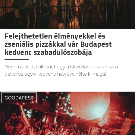
Felejthetetlen élményekkel és
zseniális pizzákkal vár Budapest
kedvenc szabadulószobája
Nem túlzás azt állítani, hogy a Neverland mára már a
belváros egyik kedvenc helyévé nőtte ki magát.
GOODAPEST