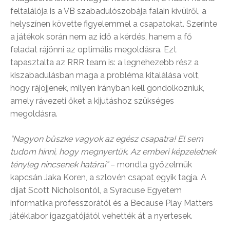
feltalálója is a VB szabadulószobája falain kívülről, a
helyszínen követte figyelemmel a csapatokat. Szerinte
a játékok során nem az idő a kérdés, hanem a fő
feladat rájönni az optimális megoldásra. Ezt
tapasztalta az RRR team is: a legnehezebb rész a
kiszabadulásban maga a probléma kitalálása volt,
hogy rájöjjenek, milyen irányban kell gondolkozniuk,
amely rávezeti őket a kijutáshoz szükséges
megoldásra.
“Nagyon büszke vagyok az egész csapatra! El sem
tudom hinni, hogy megnyertük. Az emberi képzeletnek
tényleg nincsenek határai”
– mondta győzelmük
kapcsán Jaka Koren, a szlovén csapat egyik tagja. A
díjat Scott Nicholsontól, a Syracuse Egyetem
informatika professzorától és a Because Play Matters
játéklabor igazgatójától vehették át a nyertesek.