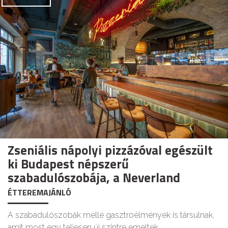
Zseniális nápolyi pizzázóval egészült
ki Budapest népszerű
szabadulószobája, a Neverland
ÉTTEREMAJÁNLÓ
A szabadulószobák mellé gasztroélmények is társulnak,
amit most egy teljesen új szintre emeltek.