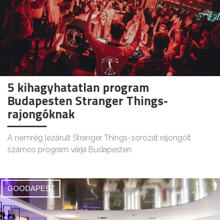
5 kihagyhatatlan program
Budapesten Stranger Things-
rajongóknak
A nemrég lezárult Stranger Things-sorozat rajongóit
számos program várja Budapesten.
GOODAPEST