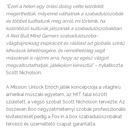
“Ezen a héten egy óriási dolog vette kezdetét:
megérthettük, milyenné válhatnak a szabadulószobák
és többet tudhatunk meg arról, mi történik, ha
különböző kultúrák játszanak a szabadulószobákban.
A Red Bull Mind Gamers szabadulószoba-
világbajnokság inspirációt és rálátást ad globális szintű
kihívások lehetőségére, és remélhetőleg segít
másoknak is rájönni arra, hogy az egész világot
megváltoztathatják, játékokon keresztül”
– nyilatkozta
Scott Nicholson.
A Mission: Unlock Enoch játék koncepciója a világhírű
amerikai műszaki egyetem, az MIT falai között
született, a végső szobát Scott Nicholson tervezte. Az
összesen 800 négyzetméternyi szobák professzionális
kivitelezését pedig a Fox in a box szabadulószobákat
tervező és üzemeltető csapat garantálta.