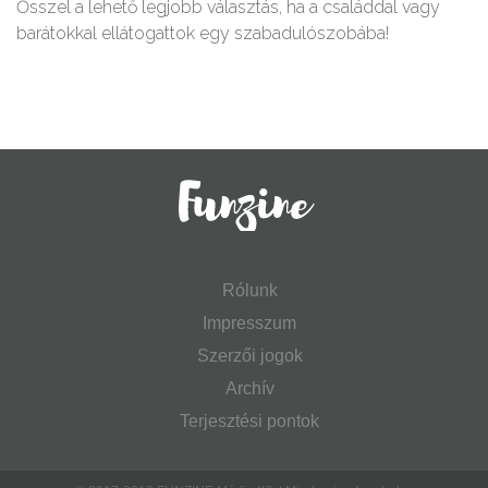
Ősszel a lehető legjobb választás, ha a családdal vagy
barátokkal ellátogattok egy szabadulószobába!
Rólunk
Impresszum
Szerzői jogok
Archív
Terjesztési pontok