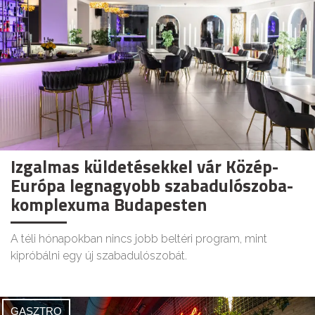
Izgalmas küldetésekkel vár Közép-
Európa legnagyobb szabadulószoba-
komplexuma Budapesten
A téli hónapokban nincs jobb beltéri program, mint
kipróbálni egy új szabadulószobát.
GASZTRO