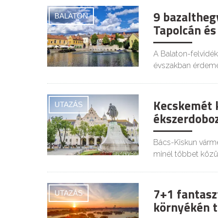
9 bazalthegy
BALATON
Tapolcán és
A Balaton-felvidé
évszakban érdemes
Kecskemét ki
UTAZÁS
ékszerdobo
Bács-Kiskun várme
minél többet közü
7+1 fantasz
UTAZÁS
környékén t