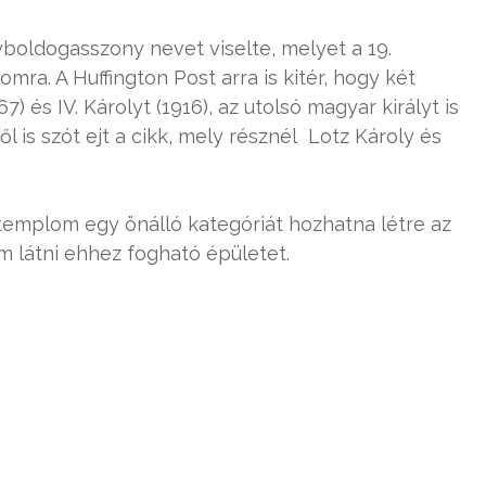
yboldogasszony nevet viselte, melyet a 19.
ra. A Huffington Post arra is kitér, hogy két
 és IV. Károlyt (1916), az utolsó magyar királyt is
l is szót ejt a cikk, mely résznél Lotz Károly és
templom egy önálló kategóriát hozhatna létre az
em látni ehhez fogható épületet.