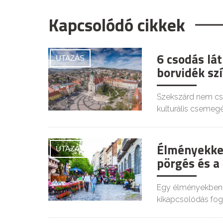
Kapcsolódó cikkek
6 csodás lá
UTAZÁS
borvidék sz
Szekszárd nem csak
kulturális csemegé
Élményekkel
UTAZÁS
pörgés és a 
Egy élményekben g
kikapcsolódás fog