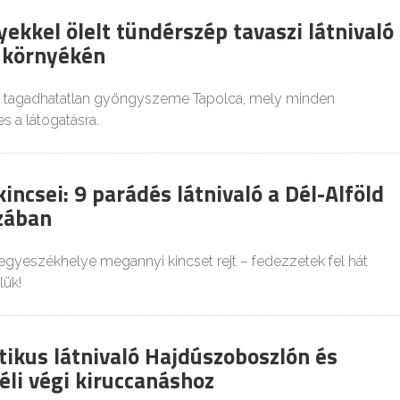
ekkel ölelt tündérszép tavaszi látnivaló
 környékén
k tagadhatatlan gyöngyszeme Tapolca, mely minden
 a látogatásra.
ncsei: 9 parádés látnivaló a Dél-Alföld
zában
gyeszékhelye megannyi kincset rejt – fedezzetek fel hát
lük!
tikus látnivaló Hajdúszoboszlón és
éli végi kiruccanáshoz