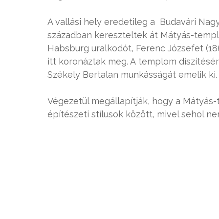
A vallási hely eredetileg a Budavári Nag
században kereszteltek át Mátyás-templom
Habsburg uralkodót, Ferenc Józsefet (1867)
itt koronáztak meg. A templom díszítésérő
Székely Bertalan munkásságát emelik ki.
Végezetül megállapítják, hogy a Mátyás-
építészeti stílusok között, mivel sehol n