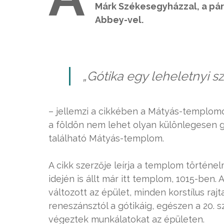
Márk Székesegyházzal, a pár
Abbey-vel.
„Gótika egy leheletnyi s
– jellemzi a cikkében a Mátyás-templom
a földön nem lehet olyan különlegesen 
található Mátyás-templom.
A cikk szerzője leírja a templom történel
idején is állt már itt templom, 1015-ben
változott az épület, minden korstílus raj
reneszánsztól a gótikáig, egészen a 20. 
végeztek munkálatokat az épületen.