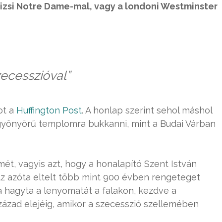
izsi Notre Dame-mal, vagy a londoni Westminster
zecesszióval”
ot a
Huffington Post
. A honlap szerint sehol máshol
gyönyörű templomra bukkanni, mint a Budai Várban
mét, vagyis azt, hogy a honalapító Szent István
. Az azóta eltelt több mint 900 évben rengeteget
ta hagyta a lenyomatát a falakon, kezdve a
század elejéig, amikor a szecesszió szellemében