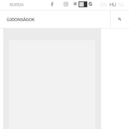
EN
HU
SL
BURDA
ÚJDONSÁGOK