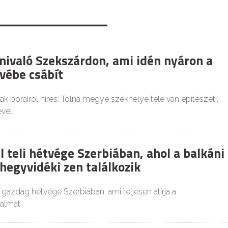
tnivaló Szekszárdon, ami idén nyáron a
ívébe csábít
 borairól híres: Tolna megye székhelye tele van építészeti,
vel.
 teli hétvége Szerbiában, ahol a balkáni
hegyvidéki zen találkozik
azdag hétvége Szerbiában, ami teljesen átírja a
almát.