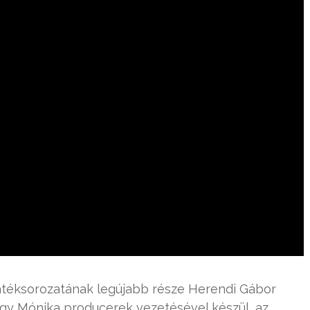
átéksorozatának legújabb része Herendi Gábor
gy Mónika producerek vezetésével készül, az