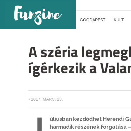
GOODAPEST
KULT
A széria legmeg
ígérkezik a Val
•
2017. MÁRC. 23.
J
úliusban kezdődhet Herendi Gáb
harmadik részének forgatása –