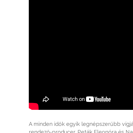
A minden idők egyik legnépszerűbb vígj
rendező-producer, Peták Eleonóra és Na