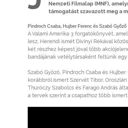
Nemzeti Filmalap (MNF), amelyn
támogatást szavazott meg a mo
Pindroch Csaba, Hujber Ferenc és Szabó Győző a
A Valami Amerika 3 forgatókönyvét, amel
lesz, Herendi ismét Divinyi Rékával közö
két részhez képest jóval több akciójelen
bandájának vetélytársaként feltűnik egy
Szabó Győző, Pindroch Csaba és Hujber F
korábbról ismert Szervét Tibor, Oroszlán
Thuróczy Szabolcs és Faragó András által
a tervek szerint a csapathoz több ismert 