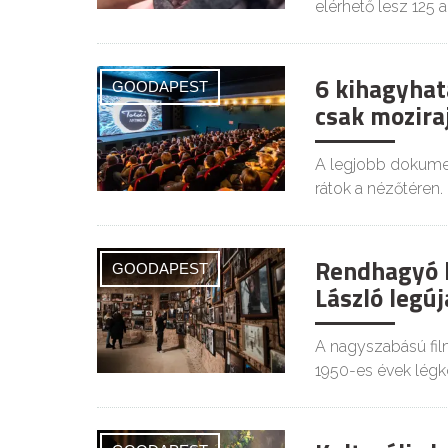
elérhető lesz 125 a
6 kihagyhat
GOODAPEST
csak mozir
A legjobb dokumen
rátok a nézőtéren.
Rendhagyó ki
GOODAPEST
László legúj
A nagyszabású fil
1950-es évek légkö