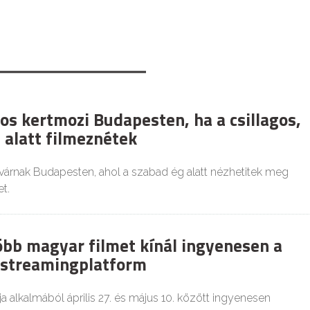
os kertmozi Budapesten, ha a csillagos,
 alatt filmeznétek
várnak Budapesten, ahol a szabad ég alatt nézhetitek meg
t.
több magyar filmet kínál ingyenesen a
i streamingplatform
a alkalmából április 27. és május 10. között ingyenesen