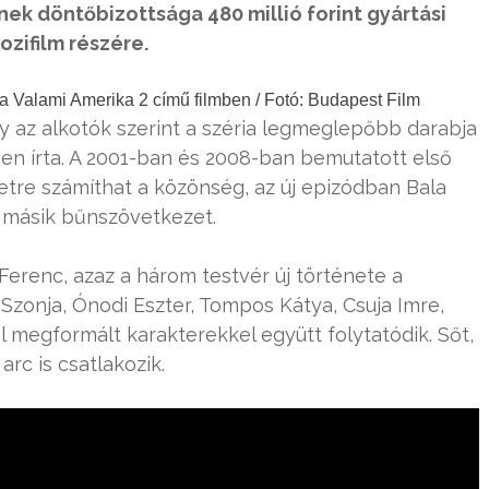
ek döntőbizottsága 480 millió forint gyártási
zifilm részére.
 Valami Amerika 2 című filmben / Fotó: Budapest Film
y az alkotók szerint a széria legmeglepőbb darabja
sen írta. A 2001-ban és 2008-ban bemutatott első
etre számíthat a közönség, az új epizódban Bala
 másik bűnszövetkezet.
erenc, azaz a három testvér új története a
 Szonja, Ónodi Eszter, Tompos Kátya, Csuja Imre,
 megformált karakterekkel együtt folytatódik. Sőt,
arc is csatlakozik.