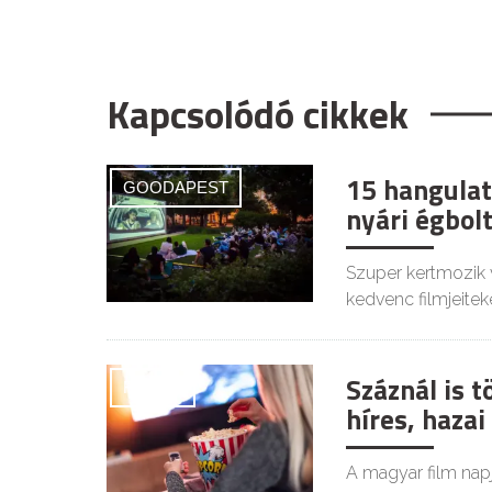
Kapcsolódó cikkek
15 hangulat
GOODAPEST
nyári égbolt
Szuper kertmozik 
kedvenc filmjeiteke
Száznál is 
FILMEK
híres, haza
A magyar film napj