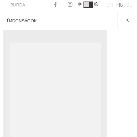
EN
HU
SL
BURDA
ÚJDONSÁGOK