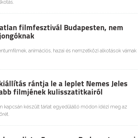
lkotás.
atlan filmfesztivál Budapesten, nem
ajongóknak
tumfilmek, animációs, hazai és nemzetközi alkotások várnak
állítás rántja le a leplet Nemes Jeles
abb filmjének kulisszatitkairól
m kapcsán készült tárlat egyedülálló módon idézi meg az
rét.